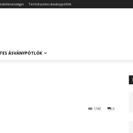
endellenességei
Természetes ásványpótlók
TES ÁSVÁNYPÓTLÓK
1740
0