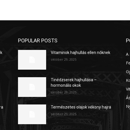
POPULAR POSTS
P
ek
Vitaminok hajhullás ellen nőknek
A 
október 29, 2025
Fe
G
K
Tinédzserek hajhullása –
hormonális okok
V
október 29, 2025
Á
N
ra
Természetes olajok vékony hajra
október 29, 2025