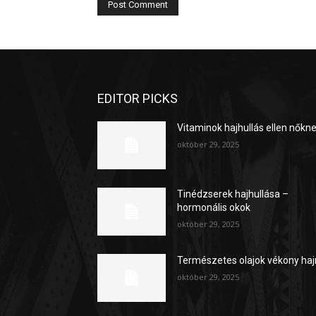
EDITOR PICKS
Vitaminok hajhullás ellen nőkn
október 29, 2025
Tinédzserek hajhullása –
hormonális okok
október 29, 2025
Természetes olajok vékony haj
október 29, 2025