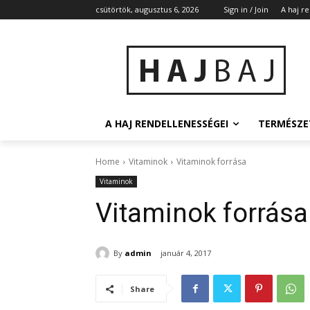
csütörtök, augusztus 6, 2026
Sign in / Join
A haj r
A HAJ RENDELLENESSÉGEI
TERMÉSZE
Home
Vitaminok
Vitaminok forrása
Vitaminok
Vitaminok forrása
By
admin
január 4, 2017
Share