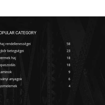
OPULAR CATEGORY
haj rendellenességei
58
jbőr betegségei
23
yermek haj
18
opaszodás
18
itaminok
9
sványi anyagok
6
yomelemek
4