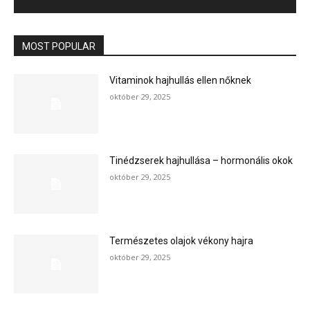
MOST POPULAR
Vitaminok hajhullás ellen nőknek
október 29, 2025
Tinédzserek hajhullása – hormonális okok
október 29, 2025
Természetes olajok vékony hajra
október 29, 2025