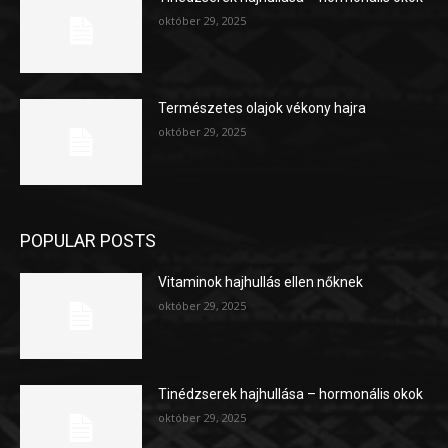
október 29, 2025
Természetes olajok vékony hajra
október 29, 2025
POPULAR POSTS
Vitaminok hajhullás ellen nőknek
október 29, 2025
Tinédzserek hajhullása – hormonális okok
október 29, 2025