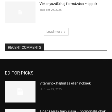
Vékonyszálú haj formázása – tippek
október 29, 2025
Load more
RECENT COMMENTS
EDITOR PICKS
Vitaminok hajhullás ellen nőknek
október 29, 2025
Tinédzserek hajhullása – hormonális okok