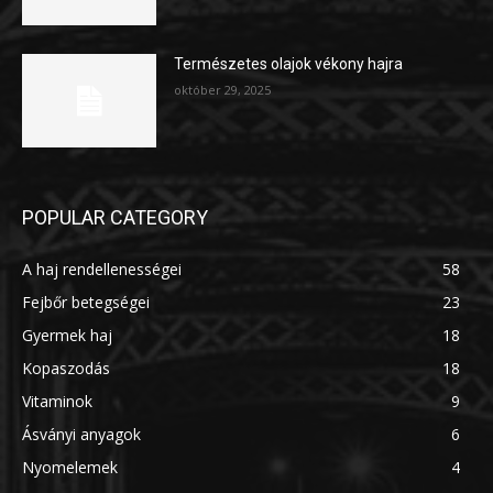
Természetes olajok vékony hajra
október 29, 2025
POPULAR CATEGORY
A haj rendellenességei
58
Fejbőr betegségei
23
Gyermek haj
18
Kopaszodás
18
Vitaminok
9
Ásványi anyagok
6
Nyomelemek
4