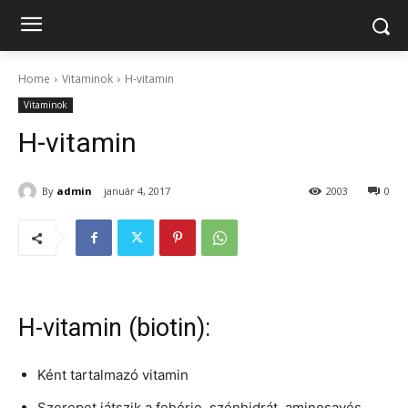
Home
Vitaminok
H-vitamin
Vitaminok
H-vitamin
By
admin
január 4, 2017
2003
0
H-vitamin (biotin):
Ként tartalmazó vitamin
Szerepet játszik a fehérje, szénhidrát, aminosavés