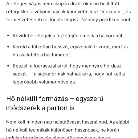
A réteges vágás nem csupán divat: okosan beállított
rétegekkel a vékony hajnak könnyebb lesz “mozdulni”, és
természetesebb térfogatot kapsz. Néhány praktikus pont:
Rövidebb rétegek a fej tetején emelik a hajkoronát.
Kerüld a túlzottan hosszú, egyvonalú frizurát, mert az
húzza lefelé a haj tömegét.
Beszélj a fodrásszal arról, hogy mennyire hordasz
sapkát — a sapkaformák hatnak arra, hogy hol kell a
legerősebb volumennövelés.
Hő nélküli formázás – egyszerű
módszerek a parton is
Nem kell minden nap hajsütővasat használnod. Az alábbi
hő nélküli technikák különösen hasznosak, ha korán
indulsz horgászni és nincs idő reggeli stylingra: