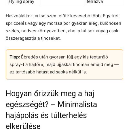
styling spray
felrázva
Használatkor tartsd szem előtt: kevesebb több. Egy-két
spriccelés vagy egy morzsa por gyakran elég, különösen
szeles, nedves környezetben, ahol a túl sok anyag csak
összeragasztja a tincseket.
Tipp:
Ébredés után gyorsan fújj egy kis texturáló
spray-t a hajtőre, majd ujjakkal finoman emeld meg —
ez tartósabb hatást ad sapka nélkül is.
Hogyan őrizzük meg a haj
egészségét? – Minimalista
hajápolás és túlterhelés
elkerülése