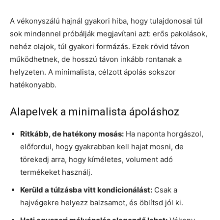
A vékonyszálú hajnál gyakori hiba, hogy tulajdonosai túl
sok mindennel próbálják megjavítani azt: erős pakolások,
nehéz olajok, túl gyakori formázás. Ezek rövid távon
működhetnek, de hosszú távon inkább rontanak a
helyzeten. A minimalista, célzott ápolás sokszor
hatékonyabb.
Alapelvek a minimalista ápoláshoz
Ritkább, de hatékony mosás:
Ha naponta horgászol,
előfordul, hogy gyakrabban kell hajat mosni, de
törekedj arra, hogy kíméletes, volument adó
termékeket használj.
Kerüld a túlzásba vitt kondicionálást:
Csak a
hajvégekre helyezz balzsamot, és öblítsd jól ki.