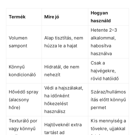
Hogyan
Termék
Mire jó
használd
Hetente 2–3
Volumen
Alap tisztítás, nem
alkalommal,
sampont
húzza le a hajat
habosítva
használva
Csak a
Könnyű
Hidratál, de nem
hajvégekre,
kondicionáló
nehezít
rövid hatóidő
Védi a hajszálakat,
Hővédő spray
Száraz/hullámos
ha időnként
(alacsony
ítás előtt könnyű
hőkezelést
hőre)
permet
használsz
Texturáló por
Kis mennyiség a
Hajtöveknél extra
vagy könnyű
tövekre, ujjakkal
tartást ad