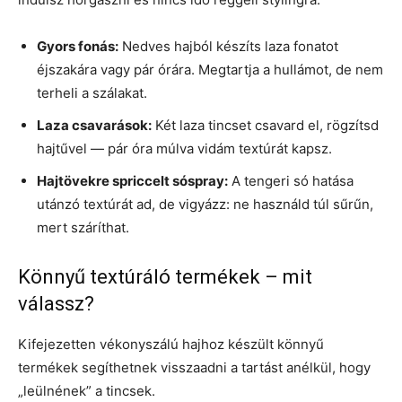
Gyors fonás:
Nedves hajból készíts laza fonatot
éjszakára vagy pár órára. Megtartja a hullámot, de nem
terheli a szálakat.
Laza csavarások:
Két laza tincset csavard el, rögzítsd
hajtűvel — pár óra múlva vidám textúrát kapsz.
Hajtövekre spriccelt sóspray:
A tengeri só hatása
utánzó textúrát ad, de vigyázz: ne használd túl sűrűn,
mert száríthat.
Könnyű textúráló termékek – mit
válassz?
Kifejezetten vékonyszálú hajhoz készült könnyű
termékek segíthetnek visszaadni a tartást anélkül, hogy
„leülnének” a tincsek.