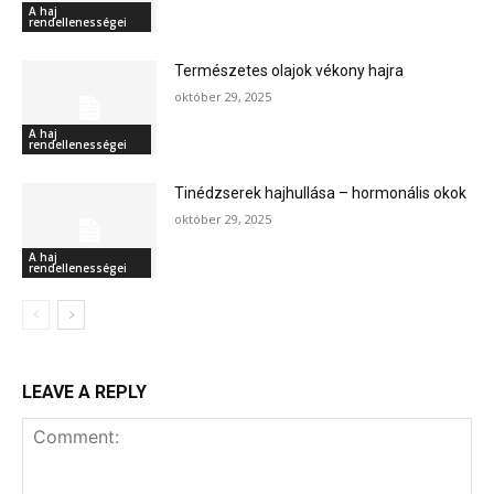
A haj
rendellenességei
Természetes olajok vékony hajra
október 29, 2025
A haj
rendellenességei
Tinédzserek hajhullása – hormonális okok
október 29, 2025
A haj
rendellenességei
LEAVE A REPLY