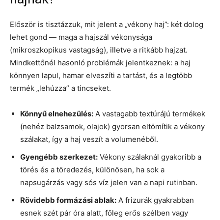
Először is tisztázzuk, mit jelent a „vékony haj”: két dolog
lehet gond — maga a hajszál vékonysága
(mikroszkopikus vastagság), illetve a ritkább hajzat.
Mindkettőnél hasonló problémák jelentkeznek: a haj
könnyen lapul, hamar elveszíti a tartást, és a legtöbb
termék „lehúzza” a tincseket.
Könnyű elnehezülés:
A vastagabb textúrájú termékek
(nehéz balzsamok, olajok) gyorsan eltömítik a vékony
szálakat, így a haj veszít a volumenéből.
Gyengébb szerkezet:
Vékony szálaknál gyakoribb a
törés és a töredezés, különösen, ha sok a
napsugárzás vagy sós víz jelen van a napi rutinban.
Rövidebb formázási ablak:
A frizurák gyakrabban
esnek szét pár óra alatt, főleg erős szélben vagy