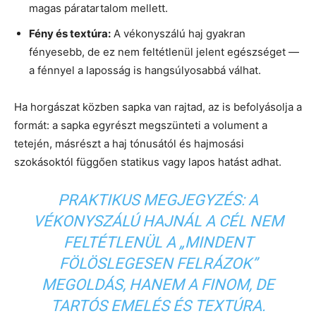
magas páratartalom mellett.
Fény és textúra:
A vékonyszálú haj gyakran
fényesebb, de ez nem feltétlenül jelent egészséget —
a fénnyel a laposság is hangsúlyosabbá válhat.
Ha horgászat közben sapka van rajtad, az is befolyásolja a
formát: a sapka egyrészt megszünteti a volument a
tetején, másrészt a haj tónusától és hajmosási
szokásoktól függően statikus vagy lapos hatást adhat.
PRAKTIKUS MEGJEGYZÉS:
A
VÉKONYSZÁLÚ HAJNÁL A CÉL NEM
FELTÉTLENÜL A „MINDENT
FÖLÖSLEGESEN FELRÁZOK”
MEGOLDÁS, HANEM A FINOM, DE
TARTÓS EMELÉS ÉS TEXTÚRA.