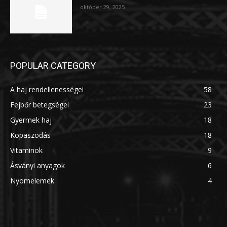
október 29, 2025
POPULAR CATEGORY
A haj rendellenességei
58
Fejbőr betegségei
23
Gyermek haj
18
Kopaszodás
18
Vitaminok
9
Ásványi anyagok
6
Nyomelemek
4