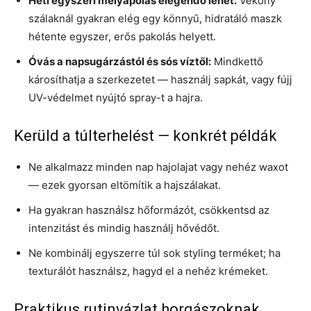
Heti egyszeri mélyápolás elegendő lehet:
Vékony
szálaknál gyakran elég egy könnyű, hidratáló maszk
hétente egyszer, erős pakolás helyett.
Óvás a napsugárzástól és sós víztől:
Mindkettő
károsíthatja a szerkezetet — használj sapkát, vagy fújj
UV-védelmet nyújtó spray-t a hajra.
Kerüld a túlterhelést — konkrét példák
Ne alkalmazz minden nap hajolajat vagy nehéz waxot
— ezek gyorsan eltömítik a hajszálakat.
Ha gyakran használsz hőformázót, csökkentsd az
intenzitást és mindig használj hővédőt.
Ne kombinálj egyszerre túl sok styling terméket; ha
texturálót használsz, hagyd el a nehéz krémeket.
Praktikus rutinvázlat horgászoknak