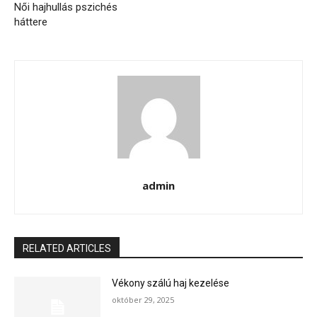
Női hajhullás pszichés
háttere
admin
RELATED ARTICLES
Vékony szálú haj kezelése
október 29, 2025