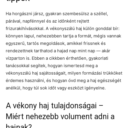
Ha horgászni jársz, gyakran szembesülsz a széllel,
párával, napfénnyel és az időnként rejtett
frizurakihívásokkal. A vékonyszálú haj külön gonddal bír:
könnyen lapul, nehezebben tartja a formát, mégis vannak
egyszerű, tartós megoldások, amikkel frissnek és
rendezettnek tarthatod a hajad nap mint nap — akár
vízparton is. Ebben a cikkben érthetően, gyakorlati
tanácsokkal segítek, hogyan ismertesd meg a
vékonyszálú haj sajátosságait, milyen formázási trükköket
érdemes használni, és hogyan óvd meg a haj egészségét
anélkül, hogy túl sok időt vagy eszközt igényelne.
A vékony haj tulajdonságai –
Miért nehezebb volument adni a
hajnak?