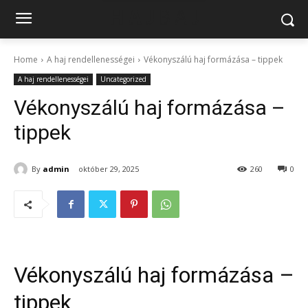
Home
A haj rendellenességei
Vékonyszálú haj formázása – tippek
A haj rendellenességei
Uncategorized
Vékonyszálú haj formázása –
tippek
By
admin
október 29, 2025
260
0
Vékonyszálú haj formázása –
tippek