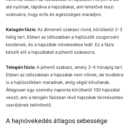
alá nyúlnak, táplálva a hajszálakat, ami lehetővé teszi
számukra, hogy erős és egészséges maradjon.
Katagén fázis:
Az átmeneti szakasz rövid, körülbelül 2-3
hétig tart. Ebben az időszakban a hajtüszők zsugorodni
kezdenek, és a hajszálak növekedése leáll. Ez a fázis
készíti elő a hajszálakat a pihenő szakaszra.
Telogén fázis:
A pihenő szakasz, amely 3-4 hónapig tart.
Ebben az időszakban a hajszálak nem nőnek, de továbbra
is a hajtüszőkben maradnak, amíg végül kihullanak.
Átlagosan egy személy naponta körülbelül 100 hajszálat
veszít, ami a telogén fázisban lévő hajszálak természetes
cseréjének tekinthető.
A hajnövekedés átlagos sebessége