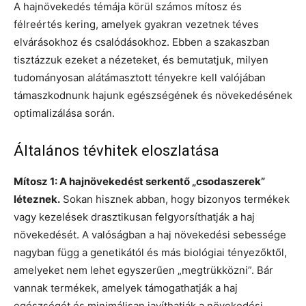
A hajnövekedés témája körül számos mítosz és
félreértés kering, amelyek gyakran vezetnek téves
elvárásokhoz és csalódásokhoz. Ebben a szakaszban
tisztázzuk ezeket a nézeteket, és bemutatjuk, milyen
tudományosan alátámasztott tényekre kell valójában
támaszkodnunk hajunk egészségének és növekedésének
optimalizálása során.
Általános tévhitek eloszlatása
Mítosz 1: A hajnövekedést serkentő „csodaszerek”
léteznek.
Sokan hisznek abban, hogy bizonyos termékek
vagy kezelések drasztikusan felgyorsíthatják a haj
növekedését. A valóságban a haj növekedési sebessége
nagyban függ a genetikától és más biológiai tényezőktől,
amelyeket nem lehet egyszerűen „megtrükközni”. Bár
vannak termékek, amelyek támogathatják a haj
egészségét és minimálisan javíthatják a növekedési