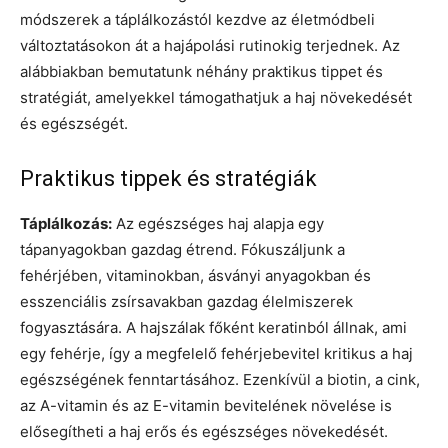
módszerek a táplálkozástól kezdve az életmódbeli
változtatásokon át a hajápolási rutinokig terjednek. Az
alábbiakban bemutatunk néhány praktikus tippet és
stratégiát, amelyekkel támogathatjuk a haj növekedését
és egészségét.
Praktikus tippek és stratégiák
Táplálkozás:
Az egészséges haj alapja egy
tápanyagokban gazdag étrend. Fókuszáljunk a
fehérjében, vitaminokban, ásványi anyagokban és
esszenciális zsírsavakban gazdag élelmiszerek
fogyasztására. A hajszálak főként keratinból állnak, ami
egy fehérje, így a megfelelő fehérjebevitel kritikus a haj
egészségének fenntartásához. Ezenkívül a biotin, a cink,
az A-vitamin és az E-vitamin bevitelének növelése is
elősegítheti a haj erős és egészséges növekedését.