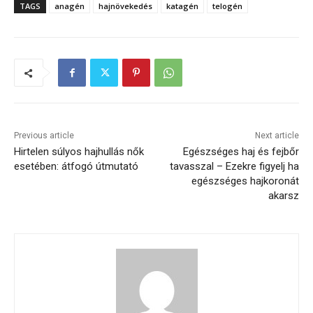
TAGS
anagén
hajnövekedés
katagén
telogén
Previous article
Next article
Hirtelen súlyos hajhullás nők
Egészséges haj és fejbőr
esetében: átfogó útmutató
tavasszal – Ezekre figyelj ha
egészséges hajkoronát
akarsz