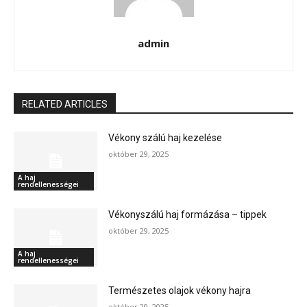
admin
RELATED ARTICLES
Vékony szálú haj kezelése
október 29, 2025
A haj
rendellenességei
Vékonyszálú haj formázása – tippek
október 29, 2025
A haj
rendellenességei
Természetes olajok vékony hajra
október 29, 2025