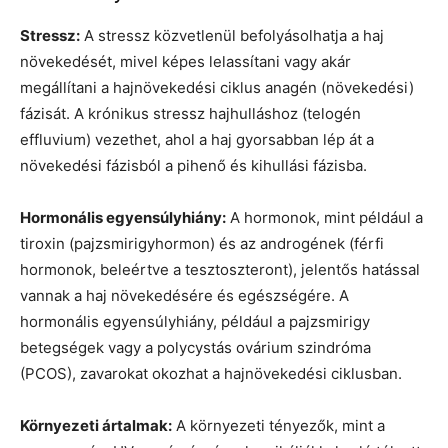
Stressz:
A stressz közvetlenül befolyásolhatja a haj
növekedését, mivel képes lelassítani vagy akár
megállítani a hajnövekedési ciklus anagén (növekedési)
fázisát. A krónikus stressz hajhulláshoz (telogén
effluvium) vezethet, ahol a haj gyorsabban lép át a
növekedési fázisból a pihenő és kihullási fázisba.
Hormonális egyensúlyhiány:
A hormonok, mint például a
tiroxin (pajzsmirigyhormon) és az androgének (férfi
hormonok, beleértve a tesztoszteront), jelentős hatással
vannak a haj növekedésére és egészségére. A
hormonális egyensúlyhiány, például a pajzsmirigy
betegségek vagy a polycystás ovárium szindróma
(PCOS), zavarokat okozhat a hajnövekedési ciklusban.
Környezeti ártalmak:
A környezeti tényezők, mint a