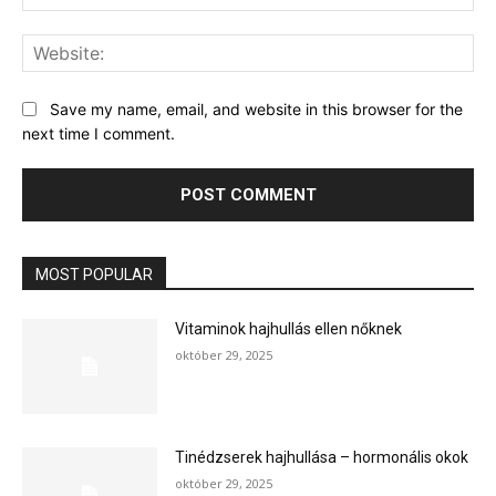
Web
Save my name, email, and website in this browser for the
next time I comment.
MOST POPULAR
Vitaminok hajhullás ellen nőknek
október 29, 2025
Tinédzserek hajhullása – hormonális okok
október 29, 2025