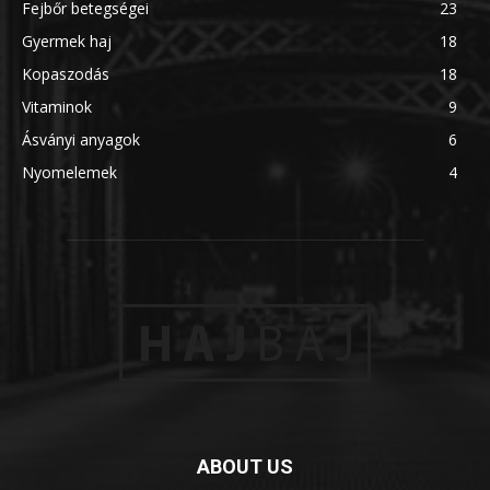
Fejbőr betegségei
23
Gyermek haj
18
Kopaszodás
18
Vitaminok
9
Ásványi anyagok
6
Nyomelemek
4
ABOUT US