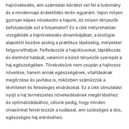
hajnövekedés, ami számtalan kérdést vet fel a tudomány
és a mindennapi érdeklődés terén egyaránt. Vajon milyen
gyorsan képes növekedni a hajunk, és milyen tényezők
befolyásolják ezt a folyamatot? Ez a cikk mélyrehatóan
vizsgálódik a hajnövekedés dinamikájában, a biológiai
alapoktól kezdve azokig a praktikus lépésekig, melyekkel
felgyorsíthatjuk. Felfedezzük a hajciklusokat, táplálkozás
és életmód hatását, valamint a külső tényezők szerepét a
haj egészségében. Törekvésünk nem csupán a hajhossz
növelése, hanem annak egészségének, vitalitásának
megőrzése és javítása is, miközben száműzzük a
tévhiteket és felesleges elvárásokat. Ez a cikk útmutatást
nyújt a haj természetes növekedésének megértéséhez
és optimalizálásához, célunk pedig, hogy minden
olvasónkat felvértezzük a tudással, ami szükséges a dús,
egészséges haj eléréséhez.