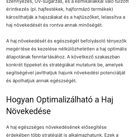
szennyezés, UV-sugárzás, és a kemikáliákkal való túlzott
érintkezés (pl. hajfestékek, hajformázó termékek)
károsíthatják a hajszálakat és a hajtüszőket, lelassítva a
haj növekedését és rontva annak minőségét.
A haj növekedését és egészségét befolyásoló tényezők
megértése és kezelése nélkülözhetetlen a haj optimális
állapotának fenntartásához. A következő szakaszban
konkrét tippeket és stratégiákat mutatunk be, amelyek
segítségével javíthatjuk hajunk növekedési potenciálját
és ápolhatjuk annak egészségét.
Hogyan Optimalizálható a Haj
Növekedése
A haj egészséges növekedésének elősegítése
érdekében több stratégiát is alkalmazhatunk. Ezek a