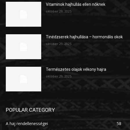
Vitaminok hajhullás ellen nőknek
október 29, 2025
Tinédzserek hajhullása – hormonális okok
október 29, 2025
Természetes olajok vékony hajra
október 29, 2025
POPULAR CATEGORY
A haj rendellenességei
58