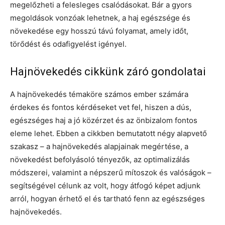
megelőzheti a felesleges csalódásokat. Bár a gyors
megoldások vonzóak lehetnek, a haj egészsége és
növekedése egy hosszú távú folyamat, amely időt,
törődést és odafigyelést igényel.
Hajnövekedés cikkünk záró gondolatai
A hajnövekedés témaköre számos ember számára
érdekes és fontos kérdéseket vet fel, hiszen a dús,
egészséges haj a jó közérzet és az önbizalom fontos
eleme lehet. Ebben a cikkben bemutatott négy alapvető
szakasz – a hajnövekedés alapjainak megértése, a
növekedést befolyásoló tényezők, az optimalizálás
módszerei, valamint a népszerű mítoszok és valóságok –
segítségével célunk az volt, hogy átfogó képet adjunk
arról, hogyan érhető el és tartható fenn az egészséges
hajnövekedés.