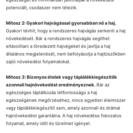
potenciált, csodaszer nem létezik.
Mítosz 2: Gyakori hajvágással gyorsabban nő a haj.
Gyakori tévhit, hogy a rendszeres hajvágás serkenti a haj
növekedését. Bár a rendszeres hajvágás segíthet
eltávolítani a töredezett hajvégeket és javítja a haj
általános megjelenését, nem befolyásolja a hajtüszőkben
zajló növekedési folyamatokat.
Mítosz 3: Bizonyos ételek vagy táplálékkiegészítők
azonnali hajnövekedést eredményeznek.
Bár az
egészséges táplálkozás létfontosságú a haj
egészségének megőrzéséhez, nincs egyetlen élelmiszer
vagy táplálékkiegészítő sem, amely azonnali és drámai
hajnövekedést garantálna. A haj növekedése fokozatos
folyamat, amely időt és türelmet igényel.