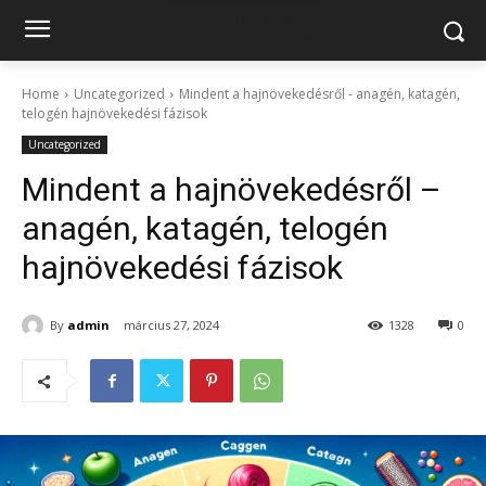
Home
Uncategorized
Mindent a hajnövekedésről - anagén, katagén,
telogén hajnövekedési fázisok
Uncategorized
Mindent a hajnövekedésről –
anagén, katagén, telogén
hajnövekedési fázisok
By
admin
március 27, 2024
1328
0