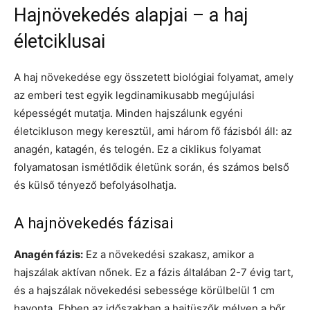
Hajnövekedés alapjai – a haj
életciklusai
A haj növekedése egy összetett biológiai folyamat, amely
az emberi test egyik legdinamikusabb megújulási
képességét mutatja. Minden hajszálunk egyéni
életcikluson megy keresztül, ami három fő fázisból áll: az
anagén, katagén, és telogén. Ez a ciklikus folyamat
folyamatosan ismétlődik életünk során, és számos belső
és külső tényező befolyásolhatja.
A hajnövekedés fázisai
Anagén fázis:
Ez a növekedési szakasz, amikor a
hajszálak aktívan nőnek. Ez a fázis általában 2-7 évig tart,
és a hajszálak növekedési sebessége körülbelül 1 cm
havonta. Ebben az időszakban a hajtüszők mélyen a bőr