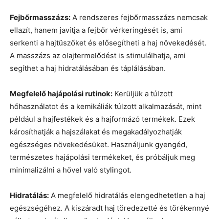
Fejbőrmasszázs:
A rendszeres fejbőrmasszázs nemcsak
ellazít, hanem javítja a fejbőr vérkeringését is, ami
serkenti a hajtüszőket és elősegítheti a haj növekedését.
A masszázs az olajtermelődést is stimulálhatja, ami
segíthet a haj hidratálásában és táplálásában.
Megfelelő hajápolási rutinok:
Kerüljük a túlzott
hőhasználatot és a kemikáliák túlzott alkalmazását, mint
például a hajfestékek és a hajformázó termékek. Ezek
károsíthatják a hajszálakat és megakadályozhatják
egészséges növekedésüket. Használjunk gyengéd,
természetes hajápolási termékeket, és próbáljuk meg
minimalizálni a hővel való stylingot.
Hidratálás:
A megfelelő hidratálás elengedhetetlen a haj
egészségéhez. A kiszáradt haj töredezetté és törékennyé