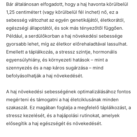
Bár általánosan elfogadott, hogy a haj havonta körülbelül
1,25 centimétert (vagy körülbelül fél inchet) nő, ez a
sebesség változhat az egyén genetikájától, életkorától,
egészségi állapotától, és sok más tényezőtől függően.
Például, a serdülőkorban a haj növekedési sebessége
gyorsabb lehet, míg az életkor előrehaladtával lassulhat.
Emellett a táplálkozás, a stressz szintje, hormonális
egyensúlyhiány, és környezeti hatások – mint a
szennyezés és a nap káros sugárzása – mind
befolyásolhatják a haj növekedését.
A haj növekedési sebességének optimalizálásához fontos
megérteni és támogatni a haj életciklusának minden
szakaszát. Ez magában foglalja a megfelelő táplálkozást, a
stressz kezelését, és a hajápolási rutinokat, amelyek
elősegítik a haj egészségét és növekedését.