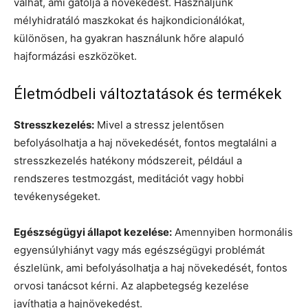
válhat, ami gátolja a növekedést. Használjunk
mélyhidratáló maszkokat és hajkondicionálókat,
különösen, ha gyakran használunk hőre alapuló
hajformázási eszközöket.
Életmódbeli változtatások és termékek
Stresszkezelés:
Mivel a stressz jelentősen
befolyásolhatja a haj növekedését, fontos megtalálni a
stresszkezelés hatékony módszereit, például a
rendszeres testmozgást, meditációt vagy hobbi
tevékenységeket.
Egészségügyi állapot kezelése:
Amennyiben hormonális
egyensúlyhiányt vagy más egészségügyi problémát
észlelünk, ami befolyásolhatja a haj növekedését, fontos
orvosi tanácsot kérni. Az alapbetegség kezelése
javíthatja a hajnövekedést.