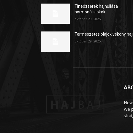
Tinédzserek hajhullása –
hormonális okok
október 29, 2025
Természetes olajok vékony haj
október 29, 2025
AB
News
We p
stra