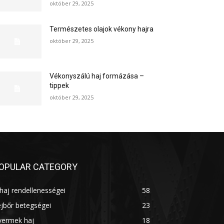
október 29, 2025
Természetes olajok vékony hajra
október 29, 2025
Vékonyszálú haj formázása –
tippek
október 29, 2025
OPULAR CATEGORY
haj rendellenességei
58
jbőr betegségei
23
yermek haj
18