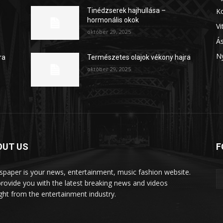
K
Tinédzserek hajhullása –
hormonális okok
V
október 29, 2025
Á
N
ra
Természetes olajok vékony hajra
október 29, 2025
OUT US
F
paper is your news, entertainment, music fashion website.
rovide you with the latest breaking news and videos
ight from the entertainment industry.