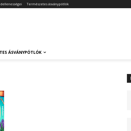
ndellenességei
Természetes ásványpótlók
TES ÁSVÁNYPÓTLÓK