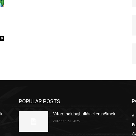
0
POPULAR POSTS
P
ek
Vitaminok hajhullás ellen nőknek
A 
október 29, 2025
Fe
G