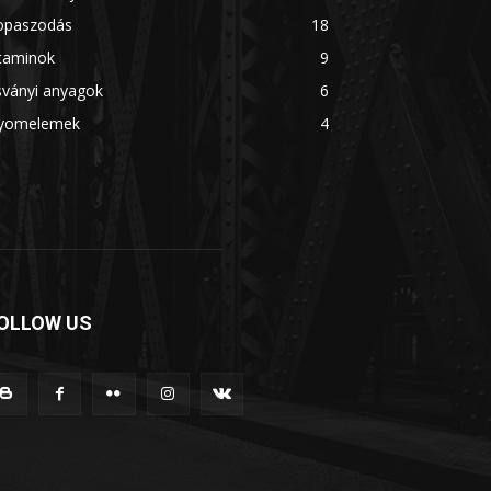
opaszodás
18
itaminok
9
sványi anyagok
6
yomelemek
4
OLLOW US