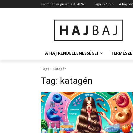
szombat, augusztus 8, 2026
Sign in / Join
A haj re
A HAJ RENDELLENESSÉGEI
TERMÉSZE
Tags
Katagén
Tag:
katagén