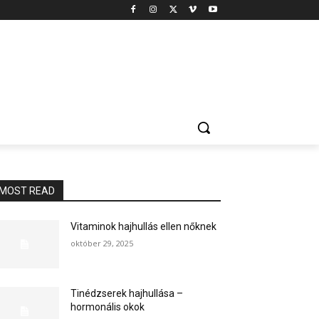
MOST READ
Vitaminok hajhullás ellen nőknek
október 29, 2025
Tinédzserek hajhullása –
hormonális okok