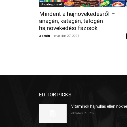
Uncategorized
Mindent a hajnövekedésről –
anagén, katagén, telogén
hajnövekedési fázisok
admin
-
március 27, 2024
EDITOR PICKS
Vitaminok hajhullás ellen nőkn
október 29, 2025