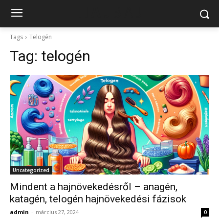
Tags
Telogén
Tag:
telogén
Uncategorized
Mindent a hajnövekedésről – anagén,
katagén, telogén hajnövekedési fázisok
admin
-
március 27, 2024
0