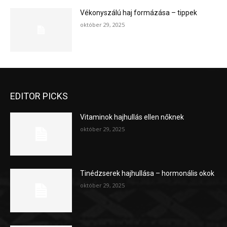
Vékonyszálú haj formázása – tippek
október 29, 2025
EDITOR PICKS
Vitaminok hajhullás ellen nőknek
október 29, 2025
Tinédzserek hajhullása – hormonális okok
október 29, 2025