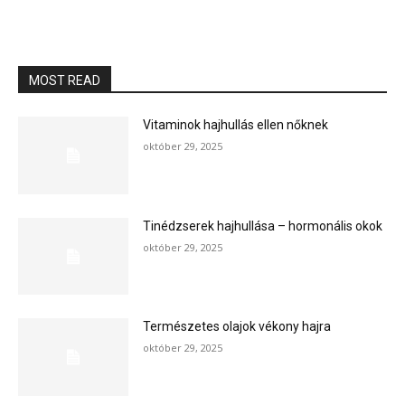
MOST READ
Vitaminok hajhullás ellen nőknek
október 29, 2025
Tinédzserek hajhullása – hormonális okok
október 29, 2025
Természetes olajok vékony hajra
október 29, 2025