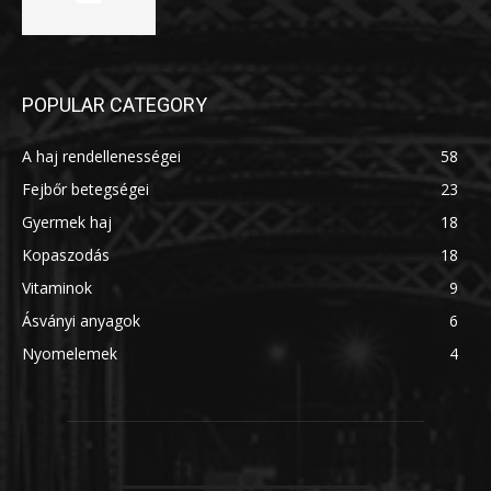
POPULAR CATEGORY
A haj rendellenességei
58
Fejbőr betegségei
23
Gyermek haj
18
Kopaszodás
18
Vitaminok
9
Ásványi anyagok
6
Nyomelemek
4