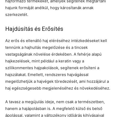
hajformázó termékeket, amelyek segítenek megtartani
hajunk formáját anélkül, hogy károsítanák annak
szerkezetét.
Hajdúsítás és Erősítés
Az erős és ellenálló haj eléréséhez intézkedéseket kell
tennünk a hajhullás megelőzése és a tincsek
vastagságának növelése érdekében. A fehérje alapú
hajkezelések, mint például a keratin vagy a
szilikonmentes hajpakolások, segítenek erősíteni a
hajszálakat. Emellett, rendszeres hajvágással
megelőzhetjük a hajvégek töredezését, ami hozzájárul a
haj egészségesebb megjelenéséhez és növekedéséhez.
A tavasz a megújulás ideje, nem csak a természetben,
hanem a hajápolásban is. A megfelelő külső és belső
ápolással, valamint a változékony időjárás kihívásaival