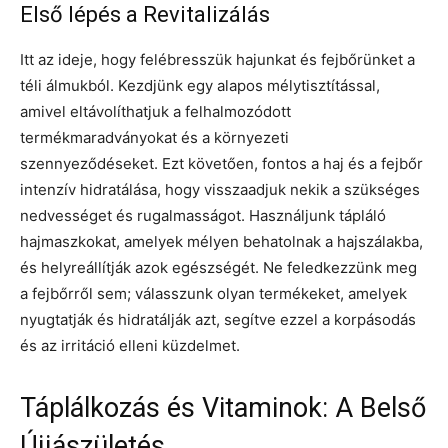
Első lépés a Revitalizálás
Itt az ideje, hogy felébresszük hajunkat és fejbőrünket a
téli álmukból. Kezdjünk egy alapos mélytisztítással,
amivel eltávolíthatjuk a felhalmozódott
termékmaradványokat és a környezeti
szennyeződéseket. Ezt követően, fontos a haj és a fejbőr
intenzív hidratálása, hogy visszaadjuk nekik a szükséges
nedvességet és rugalmasságot. Használjunk tápláló
hajmaszkokat, amelyek mélyen behatolnak a hajszálakba,
és helyreállítják azok egészségét. Ne feledkezzünk meg
a fejbőrről sem; válasszunk olyan termékeket, amelyek
nyugtatják és hidratálják azt, segítve ezzel a korpásodás
és az irritáció elleni küzdelmet.
Táplálkozás és Vitaminok: A Belső
Újjászületés