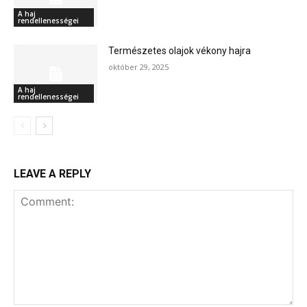
A haj
rendellenességei
Természetes olajok vékony hajra
október 29, 2025
A haj
rendellenességei
LEAVE A REPLY