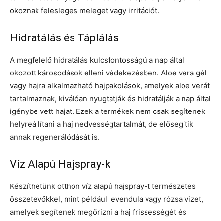
okoznak felesleges meleget vagy irritációt.
Hidratálás és Táplálás
A megfelelő hidratálás kulcsfontosságú a nap által
okozott károsodások elleni védekezésben. Aloe vera gél
vagy hajra alkalmazható hajpakolások, amelyek aloe verát
tartalmaznak, kiválóan nyugtatják és hidratálják a nap által
igénybe vett hajat. Ezek a termékek nem csak segítenek
helyreállítani a haj nedvességtartalmát, de elősegítik
annak regenerálódását is.
Víz Alapú Hajspray-k
Készíthetünk otthon víz alapú hajspray-t természetes
összetevőkkel, mint például levendula vagy rózsa vizet,
amelyek segítenek megőrizni a haj frissességét és