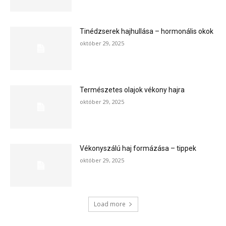
Tinédzserek hajhullása – hormonális okok
október 29, 2025
Természetes olajok vékony hajra
október 29, 2025
Vékonyszálú haj formázása – tippek
október 29, 2025
Load more