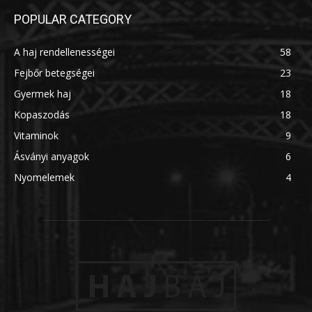
POPULAR CATEGORY
A haj rendellenességei
58
Fejbőr betegségei
23
Gyermek haj
18
Kopaszodás
18
Vitaminok
9
Ásványi anyagok
6
Nyomelemek
4