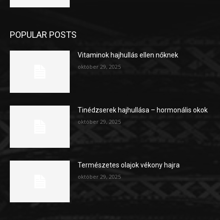
POPULAR POSTS
Vitaminok hajhullás ellen nőknek
október 29, 2025
Tinédzserek hajhullása – hormonális okok
október 29, 2025
Természetes olajok vékony hajra
október 29, 2025