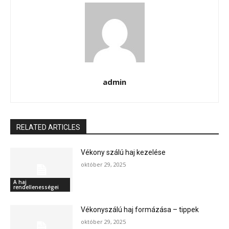
admin
RELATED ARTICLES
Vékony szálú haj kezelése
október 29, 2025
A haj
rendellenességei
Vékonyszálú haj formázása – tippek
október 29, 2025