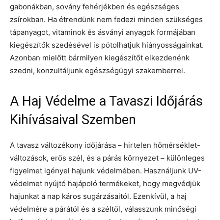
gabonákban, sovány fehérjékben és egészséges
zsírokban. Ha étrendünk nem fedezi minden szükséges
tápanyagot, vitaminok és ásványi anyagok formájában
kiegészítők szedésével is pótolhatjuk hiányosságainkat.
Azonban mielőtt bármilyen kiegészítőt elkezdenénk
szedni, konzultáljunk egészségügyi szakemberrel.
A Haj Védelme a Tavaszi Időjárás
Kihívásaival Szemben
A tavasz változékony időjárása – hirtelen hőmérséklet-
változások, erős szél, és a párás környezet – különleges
figyelmet igényel hajunk védelmében. Használjunk UV-
védelmet nyújtó hajápoló termékeket, hogy megvédjük
hajunkat a nap káros sugárzásaitól. Ezenkívül, a haj
védelmére a párától és a széltől, válasszunk minőségi