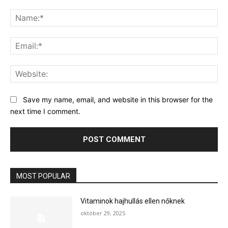
Comment:
Na
Ema
Web
Save my name, email, and website in this browser for the
next time I comment.
MOST POPULAR
Vitaminok hajhullás ellen nőknek
október 29, 2025