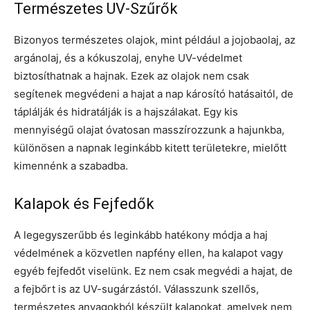
Természetes UV-Szűrők
Bizonyos természetes olajok, mint például a jojobaolaj, az
argánolaj, és a kókuszolaj, enyhe UV-védelmet
biztosíthatnak a hajnak. Ezek az olajok nem csak
segítenek megvédeni a hajat a nap károsító hatásaitól, de
táplálják és hidratálják is a hajszálakat. Egy kis
mennyiségű olajat óvatosan masszírozzunk a hajunkba,
különösen a napnak leginkább kitett területekre, mielőtt
kimennénk a szabadba.
Kalapok és Fejfedők
A legegyszerűbb és leginkább hatékony módja a haj
védelmének a közvetlen napfény ellen, ha kalapot vagy
egyéb fejfedőt viselünk. Ez nem csak megvédi a hajat, de
a fejbőrt is az UV-sugárzástól. Válasszunk szellős,
természetes anyagokból készült kalapokat, amelyek nem