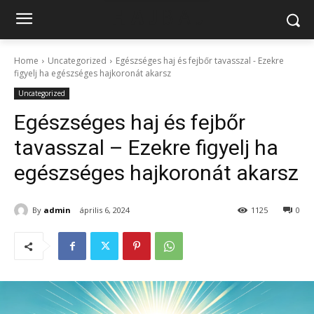
Home
Uncategorized
Egészséges haj és fejbőr tavasszal - Ezekre
figyelj ha egészséges hajkoronát akarsz
Uncategorized
Egészséges haj és fejbőr
tavasszal – Ezekre figyelj ha
egészséges hajkoronát akarsz
By
admin
április 6, 2024
1125
0