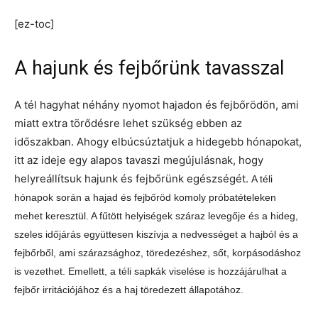
[ez-toc]
A hajunk és fejbőrünk tavasszal
A tél hagyhat néhány nyomot hajadon és fejbőrödön, ami
miatt extra törődésre lehet szükség ebben az
időszakban. Ahogy elbúcsúztatjuk a hidegebb hónapokat,
itt az ideje egy alapos tavaszi megújulásnak, hogy
helyreállítsuk hajunk és fejbőrünk egészségét.
A téli
hónapok során a hajad és fejbőröd komoly próbatételeken
mehet keresztül. A fűtött helyiségek száraz levegője és a hideg,
szeles időjárás együttesen kiszívja a nedvességet a hajból és a
fejbőrből, ami szárazsághoz, töredezéshez, sőt, korpásodáshoz
is vezethet. Emellett, a téli sapkák viselése is hozzájárulhat a
fejbőr irritációjához és a haj töredezett állapotához.