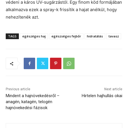
védeni a káros UV-sugárzástól. Egy finom köd formájában
alkalmazva ezek a spray-k frissítik a hajat anélkül, hogy
nehezítenék azt.
TAGS
egészéges haj
egészséges fejbőr
hidratálás
tavasz
Previous article
Next article
Mindent a hajnövekedésről –
Hirtelen hajhullás okai
anagén, katagén, telogén
hajnövekedési fázisok