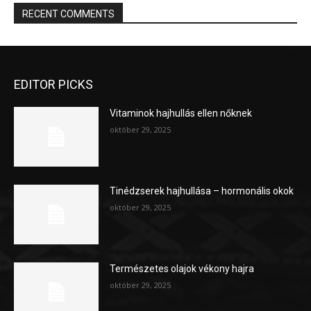
RECENT COMMENTS
EDITOR PICKS
Vitaminok hajhullás ellen nőknek
október 29, 2025
Tinédzserek hajhullása – hormonális okok
október 29, 2025
Természetes olajok vékony hajra
október 29, 2025