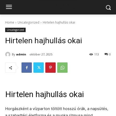
Home
Uncategorized
Hirtelen hajhullás okai
Uncategorized
Hirtelen hajhullás okai
By
admin
október 27, 2025
113
0
Hirtelen hajhullás okai
Horgászként a vízparton töltött hosszú órák, a napsütés,
a szabadtéri életforma és a munka ritmusa mind