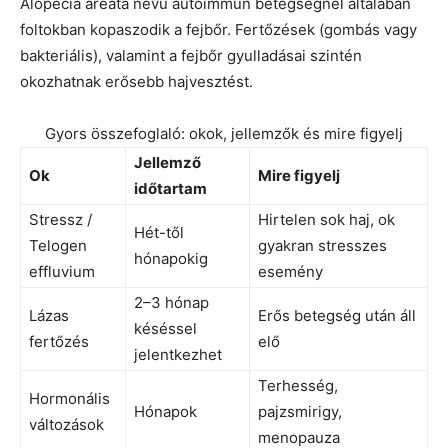
Alopecia areata nevű autoimmun betegségnél általában
foltokban kopaszodik a fejbőr. Fertőzések (gombás vagy
bakteriális), valamint a fejbőr gyulladásai szintén
okozhatnak erősebb hajvesztést.
Gyors összefoglaló: okok, jellemzők és mire figyelj
Jellemző
Ok
Mire figyelj
időtartam
Stressz /
Hirtelen sok haj, ok
Hét-től
Telogen
gyakran stresszes
hónapokig
effluvium
esemény
2–3 hónap
Lázas
Erős betegség után áll
késéssel
fertőzés
elő
jelentkezhet
Terhesség,
Hormonális
Hónapok
pajzsmirigy,
változások
menopauza