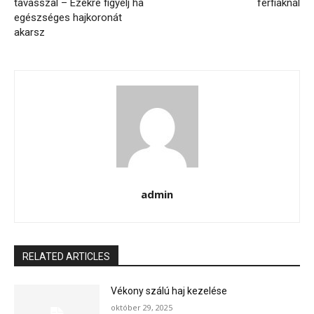
tavasszal – Ezekre figyelj ha
férfiaknál
egészséges hajkoronát
akarsz
admin
RELATED ARTICLES
Vékony szálú haj kezelése
október 29, 2025