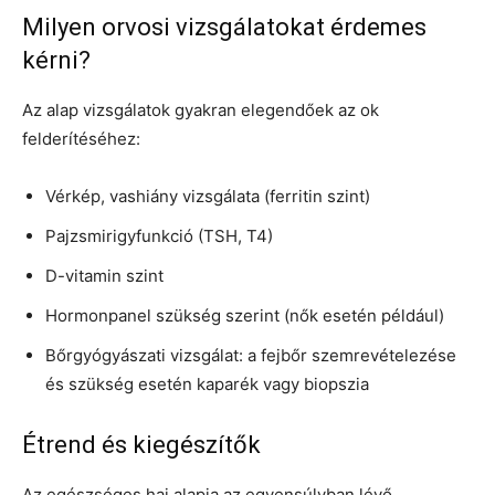
Milyen orvosi vizsgálatokat érdemes
kérni?
Az alap vizsgálatok gyakran elegendőek az ok
felderítéséhez:
Vérkép, vashiány vizsgálata (ferritin szint)
Pajzsmirigyfunkció (TSH, T4)
D-vitamin szint
Hormonpanel szükség szerint (nők esetén például)
Bőrgyógyászati vizsgálat: a fejbőr szemrevételezése
és szükség esetén kaparék vagy biopszia
Étrend és kiegészítők
Az egészséges haj alapja az egyensúlyban lévő