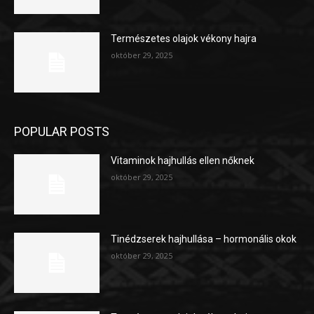
Természetes olajok vékony hajra
október 29, 2025
POPULAR POSTS
Vitaminok hajhullás ellen nőknek
október 29, 2025
Tinédzserek hajhullása – hormonális okok
október 29, 2025