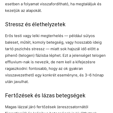
esetben a folyamat visszafordítható, ha megtaláljuk és
kezeljük az alapokát.
Stressz és élethelyzetek
Erős testi vagy lelki megterhelés — például súlyos
baleset, műtét, komoly betegség, vagy hosszabb ideig
tartó pszichés stressz — miatt sok hajszál idő előtt a
pihenő (telogen) fázisba léphet. Ezt a jelenséget telogen
effluvium-nak is nevezik, de nem kell a kifejezésre
ragaszkodni: fontosabb, hogy az ok gyakran
visszavezethető egy konkrét eseményre, és 3–6 hónap
után javulhat.
Fertőzések és lázas betegségek
Magas lázzal járó fertőzések (ereszcsatornától