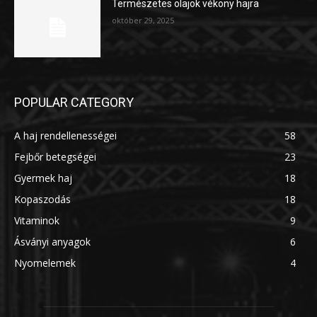
Természetes olajok vékony hajra
október 29, 2025
POPULAR CATEGORY
A haj rendellenességei
58
Fejbőr betegségei
23
Gyermek haj
18
Kopaszodás
18
Vitaminok
9
Ásványi anyagok
6
Nyomelemek
4