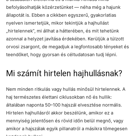
befolyásolhatják közérzetünket — néha még a hajunk
állapotát is. Ebben a cikkben egyszerű, gyakorlatias
nyelven ismertetjük, mikor tekintjük a hajhullást
„hirtelennek”, mi állhat a hátterében, és mit tehetünk
azonnal a helyzet javítása érdekében. Kerüljük a túlzott
orvosi zsargont, de megadjuk a legfontosabb tényeket és
teendőket, hogy gyorsan és céltudatosan tudj lépni.
Mi számít hirtelen hajhullásnak?
Nem minden ritkulás vagy hullás minősül hirtelennek. A
haj természetes élettani ciklusokban nő és hullik:
általában naponta 50–100 hajszál elvesztése normális.
Hirtelen hajhullásról akkor beszélünk, amikor ez a
mennyiség jelentősen és rövid időn belül megnő, vagy
amikor a hajszálak egyik pillanatról a másikra tömegesen