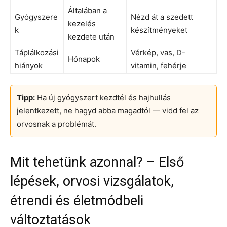
Általában a
Gyógyszere
Nézd át a szedett
kezelés
k
készítményeket
kezdete után
Táplálkozási
Vérkép, vas, D-
Hónapok
hiányok
vitamin, fehérje
Tipp:
Ha új gyógyszert kezdtél és hajhullás
jelentkezett, ne hagyd abba magadtól — vidd fel az
orvosnak a problémát.
Mit tehetünk azonnal? – Első
lépések, orvosi vizsgálatok,
étrendi és életmódbeli
változtatások