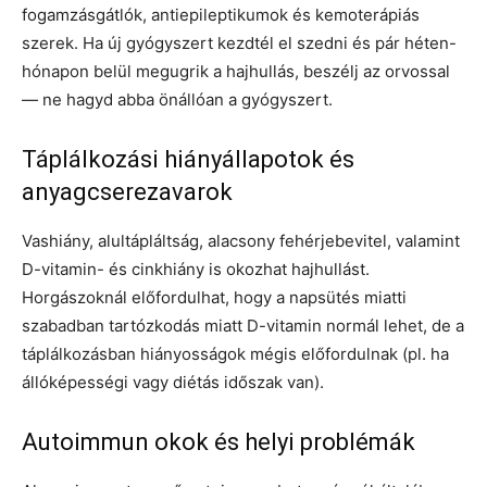
fogamzásgátlók, antiepileptikumok és kemoterápiás
szerek. Ha új gyógyszert kezdtél el szedni és pár héten-
hónapon belül megugrik a hajhullás, beszélj az orvossal
— ne hagyd abba önállóan a gyógyszert.
Táplálkozási hiányállapotok és
anyagcserezavarok
Vashiány, alultápláltság, alacsony fehérjebevitel, valamint
D-vitamin- és cinkhiány is okozhat hajhullást.
Horgászoknál előfordulhat, hogy a napsütés miatti
szabadban tartózkodás miatt D-vitamin normál lehet, de a
táplálkozásban hiányosságok mégis előfordulnak (pl. ha
állóképességi vagy diétás időszak van).
Autoimmun okok és helyi problémák