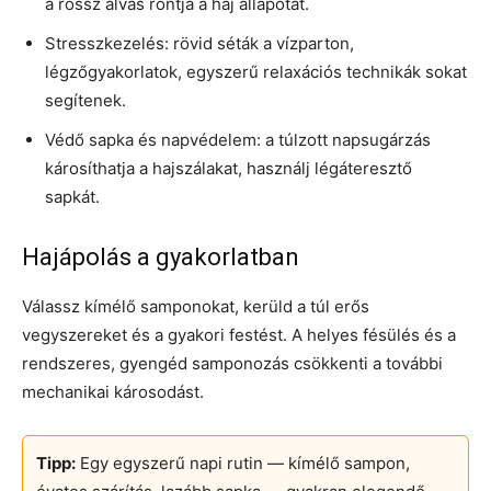
a rossz alvás rontja a haj állapotát.
Stresszkezelés: rövid séták a vízparton,
légzőgyakorlatok, egyszerű relaxációs technikák sokat
segítenek.
Védő sapka és napvédelem: a túlzott napsugárzás
károsíthatja a hajszálakat, használj légáteresztő
sapkát.
Hajápolás a gyakorlatban
Válassz kímélő samponokat, kerüld a túl erős
vegyszereket és a gyakori festést. A helyes fésülés és a
rendszeres, gyengéd samponozás csökkenti a további
mechanikai károsodást.
Tipp:
Egy egyszerű napi rutin — kímélő sampon,