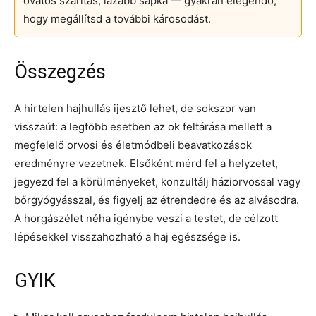
óvatos szárítás, lazább sapka — gyakran elegendő,
hogy megállítsd a további károsodást.
Összegzés
A hirtelen hajhullás ijesztő lehet, de sokszor van
visszaút: a legtöbb esetben az ok feltárása mellett a
megfelelő orvosi és életmódbeli beavatkozások
eredményre vezetnek. Elsőként mérd fel a helyzetet,
jegyezd fel a körülményeket, konzultálj háziorvossal vagy
bőrgyógyásszal, és figyelj az étrendedre és az alvásodra.
A horgászélet néha igénybe veszi a testet, de célzott
lépésekkel visszahozható a haj egészsége is.
GYIK