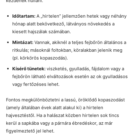
kezdenek hullani.
Időtartam:
A „hirtelen” jellemzően hetek vagy néhány
hónap alatt bekövetkező, látványos növekedés a
kiesett hajszálak számában.
Mintázat:
Vannak, akiknél a teljes fejbőrön általános a
ritkulás; másoknál foltokban, köralakban jelenik meg
(pl. körkörös kopaszodás).
Kísérő tünetek:
viszketés, gyulladás, fájdalom vagy a
fejbőrön látható elváltozások esetén az ok gyulladásos
vagy fertőzéses lehet.
Fontos megkülönböztetni a lassú, öröklődő kopaszodást
(amely általában évek alatt alakul ki) a hirtelen
hajvesztéstől. Ha a halászat közben hirtelen sok tincs
kerül a sapkába vagy a párnára ébredéskor, az már
figyelmeztető jel lehet.