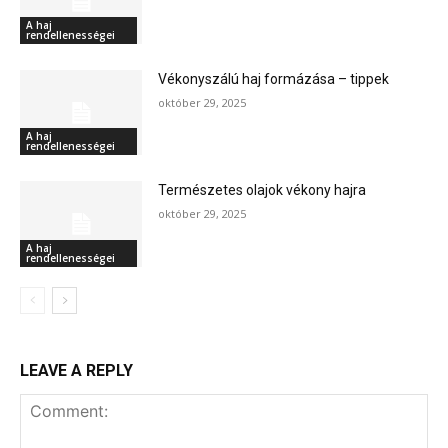
A haj
rendellenességei
Vékonyszálú haj formázása – tippek
október 29, 2025
A haj
rendellenességei
Természetes olajok vékony hajra
október 29, 2025
A haj
rendellenességei
LEAVE A REPLY