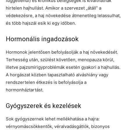
függetlenül) és krónikus betegségek is kiválthatnak
hirtelen hajhullást. Amikor a szervezet „átáll” a
védekezésre, a haj növekedése átmenetileg lelassulhat,
és több hajszál esik ki egy időben.
Hormonális ingadozások
Hormonok jelentősen befolyásolják a haj növekedését.
Terhesség után, szülést követően, menopauza körül,
illetve pajzsmirigyproblémák esetén gyakori a hajhullás.
A horgászat közben tapasztalható alváshiány vagy
rendszertelen étkezés is befolyásolja a
hormonháztartást.
Gyógyszerek és kezelések
Sok gyógyszernek lehet mellékhatása a hajra:
vérnyomáscsökkentők, véralvadásgátlók, bizonyos