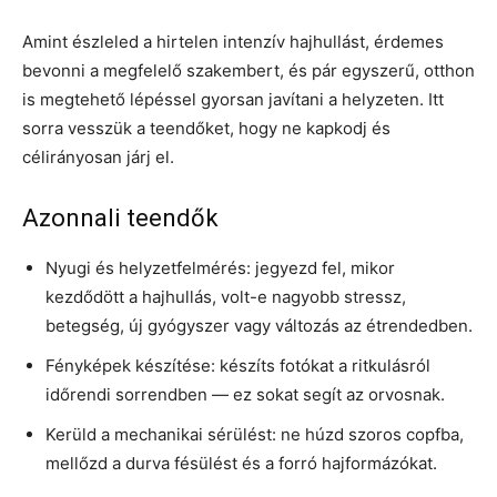
Amint észleled a hirtelen intenzív hajhullást, érdemes
bevonni a megfelelő szakembert, és pár egyszerű, otthon
is megtehető lépéssel gyorsan javítani a helyzeten. Itt
sorra vesszük a teendőket, hogy ne kapkodj és
célirányosan járj el.
Azonnali teendők
Nyugi és helyzetfelmérés: jegyezd fel, mikor
kezdődött a hajhullás, volt-e nagyobb stressz,
betegség, új gyógyszer vagy változás az étrendedben.
Fényképek készítése: készíts fotókat a ritkulásról
időrendi sorrendben — ez sokat segít az orvosnak.
Kerüld a mechanikai sérülést: ne húzd szoros copfba,
mellőzd a durva fésülést és a forró hajformázókat.