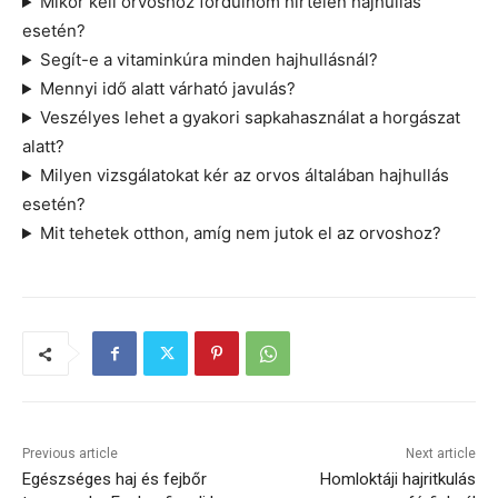
Mikor kell orvoshoz fordulnom hirtelen hajhullás
esetén?
Segít-e a vitaminkúra minden hajhullásnál?
Mennyi idő alatt várható javulás?
Veszélyes lehet a gyakori sapkahasználat a horgászat
alatt?
Milyen vizsgálatokat kér az orvos általában hajhullás
esetén?
Mit tehetek otthon, amíg nem jutok el az orvoshoz?
Previous article
Next article
Egészséges haj és fejbőr
Homloktáji hajritkulás