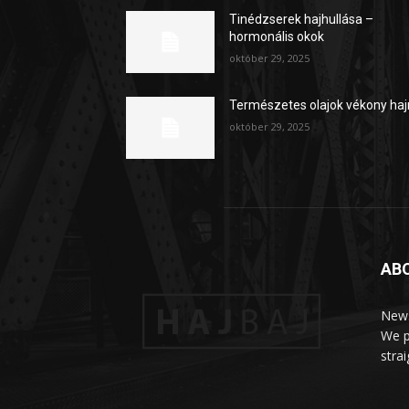
Tinédzserek hajhullása –
hormonális okok
október 29, 2025
Természetes olajok vékony haj
október 29, 2025
AB
News
We p
stra