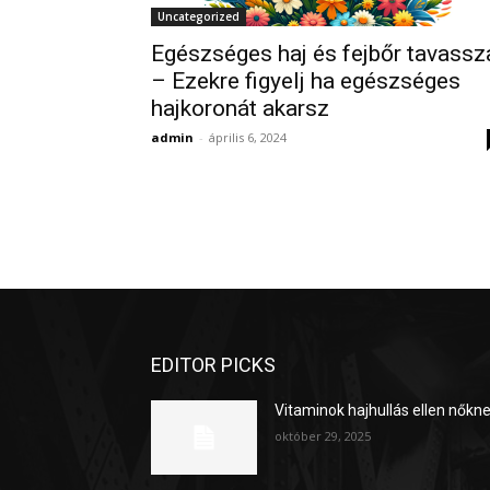
Uncategorized
Egészséges haj és fejbőr tavassz
– Ezekre figyelj ha egészséges
hajkoronát akarsz
admin
-
április 6, 2024
EDITOR PICKS
Vitaminok hajhullás ellen nőkn
október 29, 2025