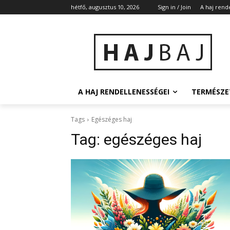
hétfő, augusztus 10, 2026
Sign in / Join
A haj rend
A HAJ RENDELLENESSÉGEI
TERMÉSZE
Tags
Egészéges haj
Tag:
egészéges haj