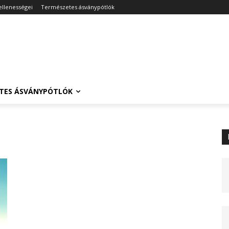
ellenességei
Természetes ásványpótlók
TES ÁSVÁNYPÓTLÓK