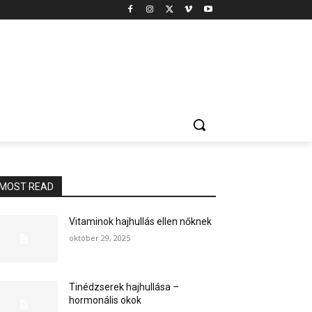
MOST READ
Vitaminok hajhullás ellen nőknek
október 29, 2025
Tinédzserek hajhullása –
hormonális okok