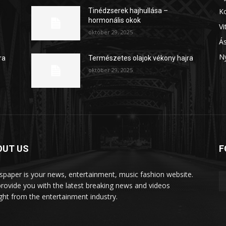
K
Tinédzserek hajhullása –
hormonális okok
V
október 29, 2025
Á
N
ra
Természetes olajok vékony hajra
október 29, 2025
OUT US
F
paper is your news, entertainment, music fashion website.
rovide you with the latest breaking news and videos
ight from the entertainment industry.