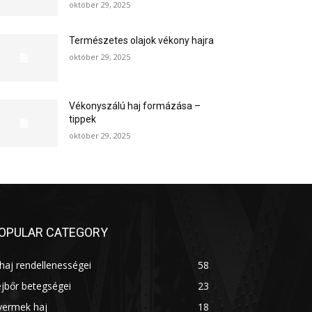
október 29, 2025
Természetes olajok vékony hajra
október 29, 2025
Vékonyszálú haj formázása –
tippek
október 29, 2025
OPULAR CATEGORY
haj rendellenességei
58
jbőr betegségei
23
yermek haj
18