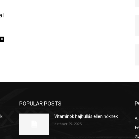
al
0
POPULAR POSTS
P
ek
Vitaminok hajhullás ellen nőknek
A 
október 29, 2025
Fe
G