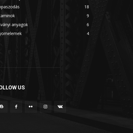
opaszodás
18
itaminok
9
sványi anyagok
6
yomelemek
4
OLLOW US