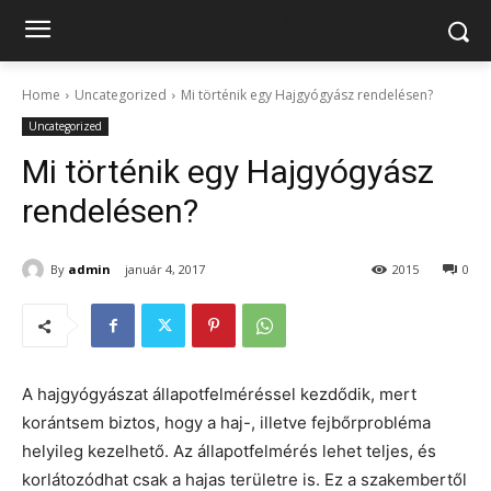
Home
Uncategorized
Mi történik egy Hajgyógyász rendelésen?
Uncategorized
Mi történik egy Hajgyógyász
rendelésen?
By
admin
január 4, 2017
2015
0
A hajgyógyászat állapotfelméréssel kezdődik, mert
korántsem biztos, hogy a haj-, illetve fejbőrprobléma
helyileg kezelhető. Az állapotfelmérés lehet teljes, és
korlátozódhat csak a hajas területre is. Ez a szakembertől