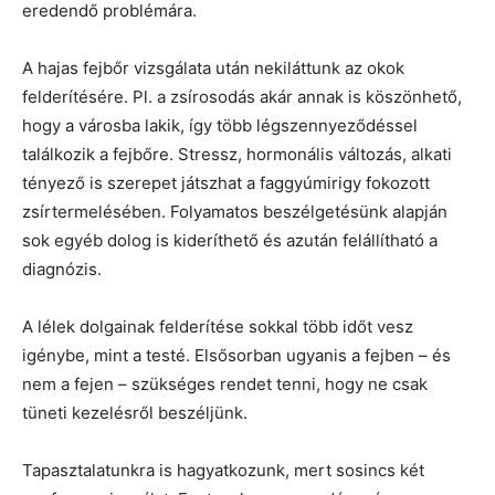
eredendő problémára.
A hajas fejbőr vizsgálata után nekiláttunk az okok
felderítésére. Pl. a zsírosodás akár annak is köszönhető,
hogy a városba lakik, így több légszennyeződéssel
találkozik a fejbőre. Stressz, hormonális változás, alkati
tényező is szerepet játszhat a faggyúmirigy fokozott
zsírtermelésében. Folyamatos beszélgetésünk alapján
sok egyéb dolog is kideríthető és azután felállítható a
diagnózis.
A lélek dolgainak felderítése sokkal több időt vesz
igénybe, mint a testé. Elsősorban ugyanis a fejben – és
nem a fejen – szükséges rendet tenni, hogy ne csak
tüneti kezelésről beszéljünk.
Tapasztalatunkra is hagyatkozunk, mert sosincs két