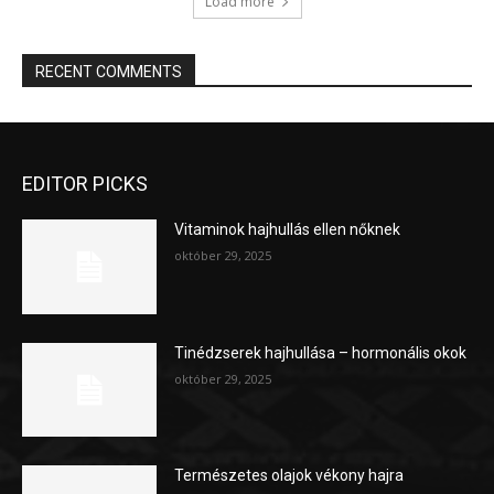
Load more
RECENT COMMENTS
EDITOR PICKS
Vitaminok hajhullás ellen nőknek
október 29, 2025
Tinédzserek hajhullása – hormonális okok
október 29, 2025
Természetes olajok vékony hajra