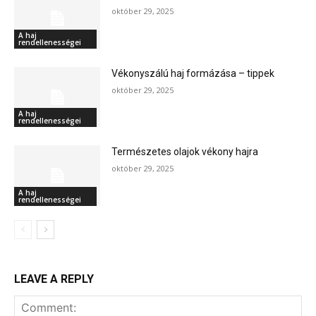
október 29, 2025
A haj
rendellenességei
Vékonyszálú haj formázása – tippek
október 29, 2025
A haj
rendellenességei
Természetes olajok vékony hajra
október 29, 2025
A haj
rendellenességei
LEAVE A REPLY