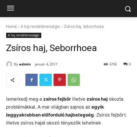
Home
A haj rendellenességei
Zsíros haj, Seborrhoea
A haj rendellenességei
Zsíros haj, Seborrhoea
By
admin
január 4, 2017
6750
0
Ismerkedj meg a
zsíros fejbőr
illetve
zsíros haj
okozta
problémákkal. A mai világban sajnos az
egyik
leggyakrabban előforduló hajbetegség
. Zsíros fejbőrt
illetve zsíros hajat okozó tényezők lehetnek