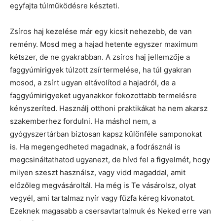
egyfajta túlműködésre készteti.
Zsíros haj kezelése már egy kicsit nehezebb, de van
remény. Mosd meg a hajad hetente egyszer maximum
kétszer, de ne gyakrabban. A zsíros haj jellemzője a
faggyúmirigyek túlzott zsírtermelése, ha túl gyakran
mosod, a zsírt ugyan eltávolítod a hajadról, de a
faggyúmirigyeket ugyanakkor fokozottabb termelésre
kényszeríted. Használj otthoni praktikákat ha nem akarsz
szakemberhez fordulni. Ha máshol nem, a
gyógyszertárban biztosan kapsz különféle samponokat
is. Ha megengedheted magadnak, a fodrásznál is
megcsináltathatod ugyanezt, de hívd fel a figyelmét, hogy
milyen szeszt használsz, vagy vidd magaddal, amit
előzőleg megvásároltál. Ha még is Te vásárolsz, olyat
vegyél, ami tartalmaz nyír vagy fűzfa kéreg kivonatot.
Ezeknek magasabb a csersavtartalmuk és Neked erre van