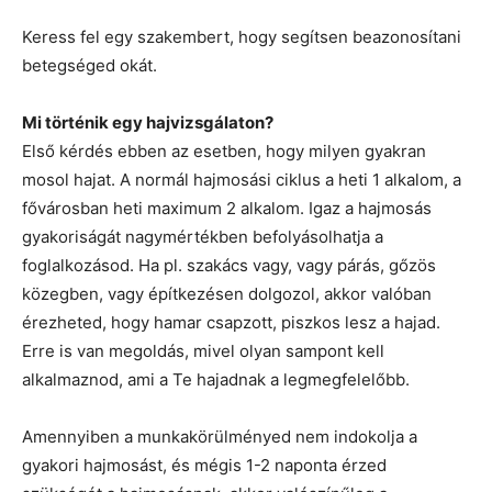
Keress fel egy szakembert, hogy segítsen beazonosítani
betegséged okát.
Mi történik egy hajvizsgálaton?
Első kérdés ebben az esetben, hogy milyen gyakran
mosol hajat. A normál hajmosási ciklus a heti 1 alkalom, a
fővárosban heti maximum 2 alkalom. Igaz a hajmosás
gyakoriságát nagymértékben befolyásolhatja a
foglalkozásod. Ha pl. szakács vagy, vagy párás, gőzös
közegben, vagy építkezésen dolgozol, akkor valóban
érezheted, hogy hamar csapzott, piszkos lesz a hajad.
Erre is van megoldás, mivel olyan sampont kell
alkalmaznod, ami a Te hajadnak a legmegfelelőbb.
Amennyiben a munkakörülményed nem indokolja a
gyakori hajmosást, és mégis 1-2 naponta érzed