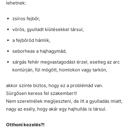
lehetnek:
zsíros fejbőr,
vörös, gyulladt kiütésekkel társul,
a fejbőröd hámlik,
seborheas a hajhagymád,
sárgás fehér megvastagodást érzel, esetleg az arc
kontúrján, fül mögött, homlokon vagy tarkón,
akkor szinte biztos, hogy ez a problémád van.
Sürgősen keress fel szakembert!
Nem szeretnélek megijeszteni, de itt a gyulladás miatt,
nagy az esély, hogy akár egy hajhullás is társul.
Otthoni kezelés?!