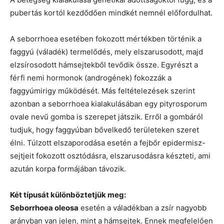
pubertás kortól kezdődően mindkét nemnél előfordulhat.
A seborrhoea esetében fokozott mértékben történik a
faggyú (váladék) termelődés, mely elszarusodott, majd
elzsírosodott hámsejtekből tevődik össze. Egyrészt a
férfi nemi hormonok (androgének) fokozzák a
faggyúmirigy működését. Más feltételezések szerint
azonban a seborrhoea kialakulásában egy pityrosporum
ovale nevű gomba is szerepet játszik. Erről a gombáról
tudjuk, hogy faggyúban bővelkedő területeken szeret
élni. Túlzott elszaporodása esetén a fejbőr epidermisz-
sejtjeit fokozott osztódásra, elszarusodásra készteti, ami
azután korpa formájában távozik.
Két típusát különböztetjük meg:
Seborrhoea
oleosa
esetén a váladékban a zsír nagyobb
arányban van jelen, mint a hámsejtek. Ennek megfelelően