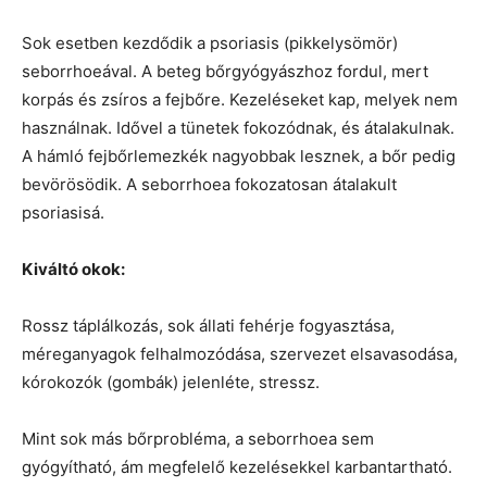
Sok esetben kezdődik a psoriasis (pikkelysömör)
seborrhoeával. A beteg bőrgyógyászhoz fordul, mert
korpás és zsíros a fejbőre. Kezeléseket kap, melyek nem
használnak. Idővel a tünetek fokozódnak, és átalakulnak.
A hámló fejbőrlemezkék nagyobbak lesznek, a bőr pedig
bevörösödik. A seborrhoea fokozatosan átalakult
psoriasisá.
Kiváltó okok:
Rossz táplálkozás, sok állati fehérje fogyasztása,
méreganyagok felhalmozódása, szervezet elsavasodása,
kórokozók (gombák) jelenléte, stressz.
Mint sok más bőrprobléma, a seborrhoea sem
gyógyítható, ám megfelelő kezelésekkel karbantartható.