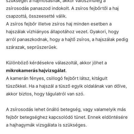
szükségét a hajmosásnak, akkor valószínűleg a
zsírosodás panaszod indokolt. A zsíros fejbőrtől a haj
csapzottá, összeesetté válik.
A zsíros fejbőr illetve zsíros haj minden esetben a
hajszálak vízhiányos állapotához vezet. Gyakori, hogy
arról panaszkodnak, hogy a hajtő zsíros, a hajszálak pedig
szárazak, seprűszerűek.
Különböző kérdésekre válaszoltál, akkor jöhet a
mikrokamerás hajvizsgálat
.
A kamerán fényes, csillogó fejbőrt látsz, kitágult
tüszőkkel. Ha a hajszál a tüsző egyik oldalának van dőlve,
akkor biztos, hogy tágulatról van szó.
A zsírosodás lehet önálló betegség, vagy valamelyik más
fejbőr betegséghez kapcsolódó tünet. Ennek eldöntésére
a hajhagymák vizsgálata is szükséges.