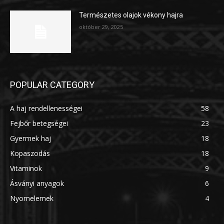
Természetes olajok vékony hajra
október 29, 2025
POPULAR CATEGORY
A haj rendellenességei
58
Fejbőr betegségei
23
Gyermek haj
18
Kopaszodás
18
Vitaminok
9
Ásványi anyagok
6
Nyomelemek
4