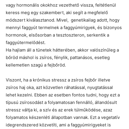
vagy hormonális okokhoz vezethető vissza, feltétlenül
keress meg egy szakembert, aki segít a megfelelő
módszert kiválasztanod. Mivel, genetikailag adott, hogy
mennyi faggyút termelnek a faggyúmirigyek, és bizonyos
hormonok, elsősorban a tesztoszteron, serkentik a
faggyútermelődést.
Ha hajlam áll a tünetek hátterében, akkor valószínűleg a
bőröd máshol is zsíros, fénylik, pattanásos, esetleg
kellemetlen szagú a fejbőröd.
Viszont, ha a krónikus stressz a zsíros fejbőr illetve
zsíros haj oka, azt közvetlen ráhatással, nyugtatással
lehet kezelni. Ebben az esetben fontos tudni, hogy ezt a
típusú zsírosodást a folyamatosan fennálló, állandósult
stressz váltja ki, a szív és az erek túlműködése, azaz
folyamatos készenléti állapotban vannak. Ezt a vegetatív
idegrendszered közvetíti, ami a faggyúmirigyeket is