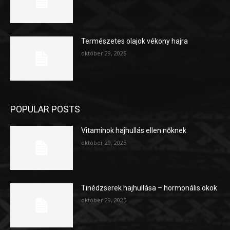
Természetes olajok vékony hajra
október 29, 2025
POPULAR POSTS
Vitaminok hajhullás ellen nőknek
október 29, 2025
Tinédzserek hajhullása – hormonális okok
október 29, 2025