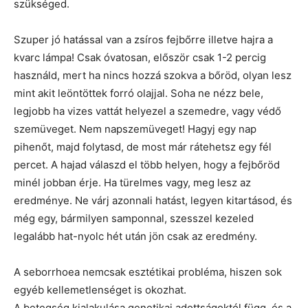
szükséged.
Szuper jó hatással van a zsíros fejbőrre illetve hajra a
kvarc lámpa! Csak óvatosan, először csak 1-2 percig
használd, mert ha nincs hozzá szokva a bőröd, olyan lesz
mint akit leöntöttek forró olajjal. Soha ne nézz bele,
legjobb ha vizes vattát helyezel a szemedre, vagy védő
szemüveget. Nem napszemüveget! Hagyj egy nap
pihenőt, majd folytasd, de most már rátehetsz egy fél
percet. A hajad válaszd el több helyen, hogy a fejbőröd
minél jobban érje. Ha türelmes vagy, meg lesz az
eredménye. Ne várj azonnali hatást, legyen kitartásod, és
még egy, bármilyen samponnal, szesszel kezeled
legalább hat-nyolc hét után jön csak az eredmény.
A seborrhoea nemcsak esztétikai probléma, hiszen sok
egyéb kellemetlenséget is okozhat.
A betegség kialakulása genetikai adottságoktól függ, és a