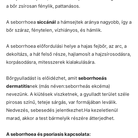
a bőr zsírosan fénylik, pattanásos.
A seborrhoea
siccánál
a hámsejtek aránya nagyobb, így a
bőr száraz, fénytelen, vízhiányos, és hámlik.
A seborrhoea előfordulási helye a hajas fejbőr, az arc, a
dekoltázs, a hát felső része, hajlamosít a hajzsírosodásra,
korpásodásra, mitesszerek kialakulására.
Bőrgyulladást is előidézhet, amit
seborrhoeás
dermatitis
nek (más néven:seborrheás ekcéma)
nevezünk. A kiütések viszketnek, a gyulladt terület széle
pirosas színű, teteje sárgás, var formájában leválik.
Nedvezés, sebesedés jelentkezhet.Ha kezeletlenül
marad, akkor a test bármelyik részére átterjedhet.
A seborrhoea és psoriasis kapcsolata: