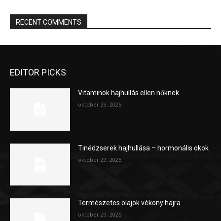
RECENT COMMENTS
EDITOR PICKS
Vitaminok hajhullás ellen nőknek
október 29, 2025
Tinédzserek hajhullása – hormonális okok
október 29, 2025
Természetes olajok vékony hajra
október 29, 2025