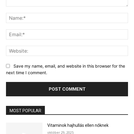
Comment:
Na
Ema
Web
Save my name, email, and website in this browser for the
next time I comment.
MOST POPULAR
Vitaminok hajhullás ellen nőknek
október 29, 2025