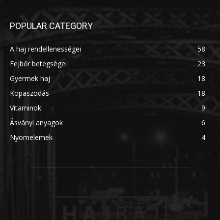
POPULAR CATEGORY
A haj rendellenességei
58
Fejbőr betegségei
23
Gyermek haj
18
Kopaszodás
18
Vitaminok
9
Ásványi anyagok
6
Nyomelemek
4