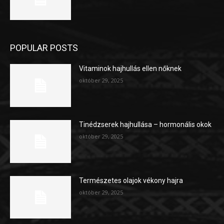
POPULAR POSTS
Vitaminok hajhullás ellen nőknek
október 29, 2025
Tinédzserek hajhullása – hormonális okok
október 29, 2025
Természetes olajok vékony hajra
október 29, 2025