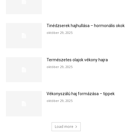
Tinédzserek hajhullása – hormonális okok
október 29, 2025
Természetes olajok vékony hajra
október 29, 2025
Vékonyszálú haj formázása – tippek
október 29, 2025
Load more