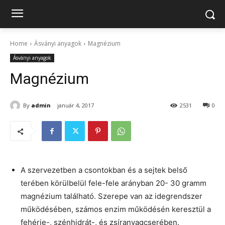
Home
Ásványi anyagok
Magnézium
Ásványi anyagok
Magnézium
By
admin
január 4, 2017
2531
0
A szervezetben a csontokban és a sejtek belső
terében körülbelül fele-fele arányban 20- 30 gramm
magnézium található. Szerepe van az idegrendszer
működésében, számos enzim működésén keresztül a
fehérje-, szénhidrát-, és zsíranyagcserében.