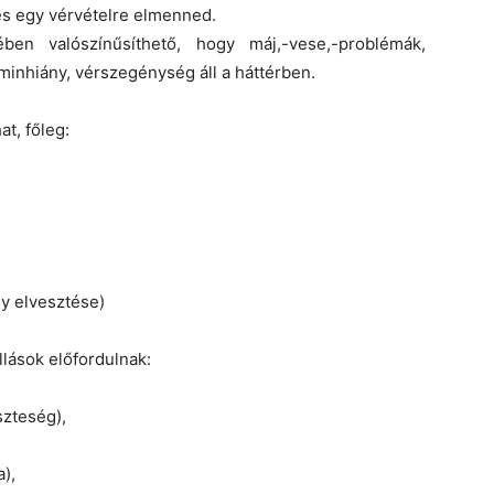
s egy vérvételre elmenned.
ében valószínűsíthető, hogy máj,-vese,-problémák,
minhiány, vérszegénység áll a háttérben.
t, főleg:
ly elvesztése)
llások előfordulnak:
szteség),
),