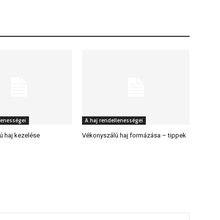
lenességei
A haj rendellenességei
ú haj kezelése
Vékonyszálú haj formázása – tippek