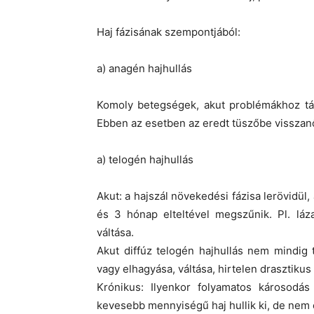
Haj fázisának szempontjából:
a) anagén hajhullás
Komoly betegségek, akut problémákhoz tár
Ebben az esetben az eredt tüszőbe visszanő
a) telogén hajhullás
Akut: a hajszál növekedési fázisa lerövidül,
és 3 hónap elteltével megszűnik. Pl. láz
váltása.
Akut diffúz telogén hajhullás nem mindig 
vagy elhagyása, váltása, hirtelen drasztikus 
Krónikus: Ilyenkor folyamatos károsodás
kevesebb mennyiségű haj hullik ki, de nem