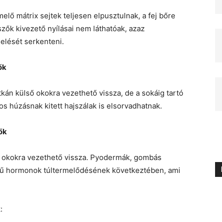
elő mátrix sejtek teljesen elpusztulnak, a fej bőre
szők kivezető nyílásai nem láthatóak, azaz
elését serkenteni.
ők
kán külső okokra vezethető vissza, de a sokáig tartó
tos húzásnak kitett hajszálak is elsorvadhatnak.
ők
 okokra vezethető vissza. Pyodermák, gombás
legű hormonok túltermelődésének következtében, ami
: