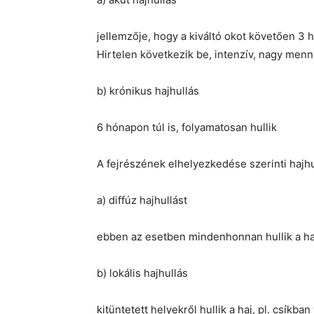
jellemzője, hogy a kiváltó okot követően 3 
Hirtelen következik be, intenzív, nagy menny
b) krónikus hajhullás
6 hónapon túl is, folyamatosan hullik
A fejrészének elhelyezkedése szerinti hajhu
a) diffúz hajhullást
ebben az esetben mindenhonnan hullik a ha
b) lokális hajhullás
kitüntetett helyekről hullik a haj, pl. csíkba