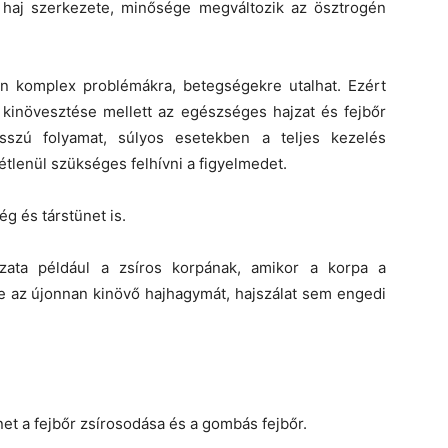
 haj szerkezete, minősége megváltozik az ösztrogén
n komplex problémákra, betegségekre utalhat. Ezért
j kinövesztése mellett az egészséges hajzat és fejbőr
sszú folyamat, súlyos esetekben a teljes kezelés
ltétlenül szükséges felhívni a figyelmedet.
g és társtünet is.
ozata például a zsíros korpának, amikor a korpa a
e az újonnan kinövő hajhagymát, hajszálat sem engedi
et a fejbőr zsírosodása és a gombás fejbőr.