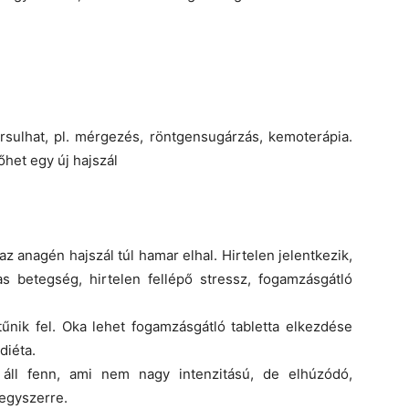
sulhat, pl. mérgezés, röntgensugárzás, kemoterápia.
het egy új hajszál
 az anagén hajszál túl hamar elhal. Hirtelen jelentkezik,
as betegség, hirtelen fellépő stressz, fogamzásgátló
tűnik fel. Oka lehet fogamzásgátló tabletta elkezdése
diéta.
 áll fenn, ami nem nagy intenzitású, de elhúzódó,
 egyszerre.