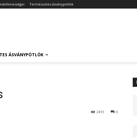
endellenességei
Természetes ásványpótlók
TES ÁSVÁNYPÓTLÓK
s
2413
0