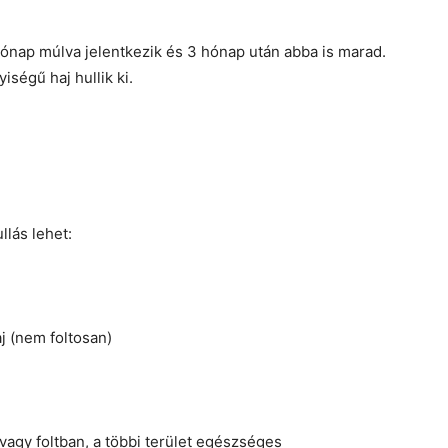
hónap múlva jelentkezik és 3 hónap után abba is marad.
iségű haj hullik ki.
llás lehet:
j (nem foltosan)
n vagy foltban, a többi terület egészséges