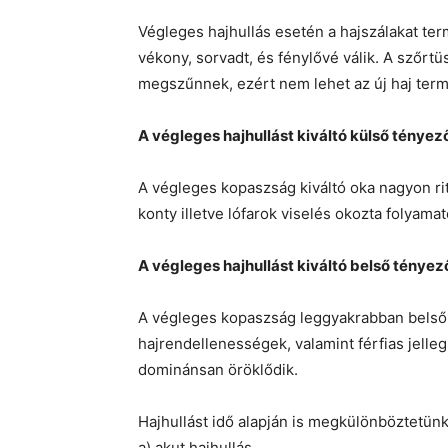
Végleges hajhullás esetén a hajszálakat term
vékony, sorvadt, és fénylővé válik. A szőrtü
megszűnnek, ezért nem lehet az új haj term
A végleges hajhullást kiváltó külső tényez
A végleges kopaszság kiváltó oka nagyon rit
konty illetve lófarok viselés okozta folyama
A végleges hajhullást kiváltó belső tényez
A végleges kopaszság leggyakrabban belső
hajrendellenességek, valamint férfias jel
dominánsan öröklődik.
Hajhullást idő alapján is megkülönböztetünk
a) akut hajhullás