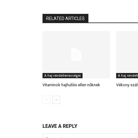
RELATED ARTICLES
A haj rendellenességei
A haj rendel
Vitaminok hajhullás ellen nőknek
Vékony szál
LEAVE A REPLY