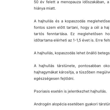
50 év felett a menopauza időszakában, a
hiánya miatt.
A hajhullás és a kopaszodás meglehetőse
fontos szem előtt tartani, hogy a cél a ha
tartós fenntartása. Ez meglehetősen ho
időtartama elérheti az 1-1,5 évet is. Erre fe
A hajhullás, kopaszodás lehet önálló betegsé
A hajhullás társtünete, pontosabban ok
hajhagymákat károsítja, a tüszőben megülv
egészségesen fejlődni.
Psoriasis esetén is jelentkezhet hajhullás.
Androgén alopécia esetében gyakori társtün