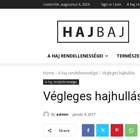
csütörtök, augusztus 6, 2026
Sign in / Join
A haj r
A HAJ RENDELLENESSÉGEI
TERMÉSZE
Home
A haj rendellenességei
Végleges hajhullás
A haj rendellenességei
Végleges hajhullá
By
admin
január 4, 2017
Share