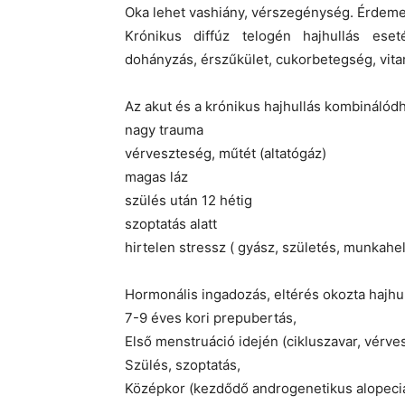
Oka lehet vashiány, vérszegénység. Érdeme
Krónikus diffúz telogén hajhullás eset
dohányzás, érszűkület, cukorbetegség, vita
Az akut és a krónikus hajhullás kombinálódha
nagy trauma
vérveszteség, műtét (altatógáz)
magas láz
szülés után 12 hétig
szoptatás alatt
hirtelen stressz ( gyász, születés, munkahe
Hormonális ingadozás, eltérés okozta hajhu
7-9 éves kori prepubertás,
Első menstruáció idején (cikluszavar, vérve
Szülés, szoptatás,
Középkor (kezdődő androgenetikus alopecia