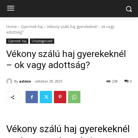
Home
Gyermek haj
Vékony szálú haj gyerekeknél – ok vagy
adottság?
Gyermek haj
Uncategorized
Vékony szálú haj gyerekeknél
– ok vagy adottság?
By
admin
október 29, 2025
238
0
Vékony szálú haj gyerekeknél