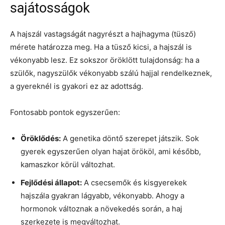
sajátosságok
A hajszál vastagságát nagyrészt a hajhagyma (tüsző)
mérete határozza meg. Ha a tüsző kicsi, a hajszál is
vékonyabb lesz. Ez sokszor öröklött tulajdonság: ha a
szülők, nagyszülők vékonyabb szálú hajjal rendelkeznek,
a gyereknél is gyakori ez az adottság.
Fontosabb pontok egyszerűen:
Öröklődés:
A genetika döntő szerepet játszik. Sok
gyerek egyszerűen olyan hajat örököl, ami később,
kamaszkor körül változhat.
Fejlődési állapot:
A csecsemők és kisgyerekek
hajszála gyakran lágyabb, vékonyabb. Ahogy a
hormonok változnak a növekedés során, a haj
szerkezete is megváltozhat.