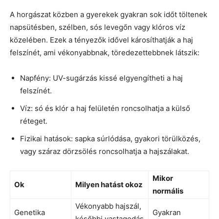
A horgászat közben a gyerekek gyakran sok időt töltenek
napsütésben, szélben, sós levegőn vagy klóros víz
közelében. Ezek a tényezők idővel károsíthatják a haj
felszínét, ami vékonyabbnak, töredezettebbnek látszik:
Napfény: UV-sugárzás kissé elgyengítheti a haj
felszínét.
Víz: só és klór a haj felületén roncsolhatja a külső
réteget.
Fizikai hatások: sapka súrlódása, gyakori törülközés,
vagy száraz dörzsölés roncsolhatja a hajszálakat.
Mikor
Ok
Milyen hatást okoz
normális
Vékonyabb hajszál,
Genetika
Gyakran
későbbi vastagodás