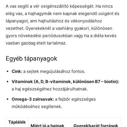
A vas segíti a vér oxigénszállító képességét. Ha nincs
elég vas, a hajhagymák nem kapnak elegendő oxigént és
tápanyagot, ami hajhulláshoz és vékonyodáshoz
vezethet. Gyerekeknél a vashiány gyakori, különösen
gyors növekedési periódusokban vagy ha a diéta kevés
vasban gazdag ételt tartalmaz.
Egyéb tápanyagok
Cink:
a sejtek megújulásához fontos.
Vitaminok (A, D, B-vitaminok, különösen B7 – biotin):
a haj egészségéhez hozzájárulhatnak.
Omega-3 zsírsavak:
a fejbőr egészséges
működéséhez segítenek.
Táplálék
Miért jó a hajnak
Gyerekbarát források