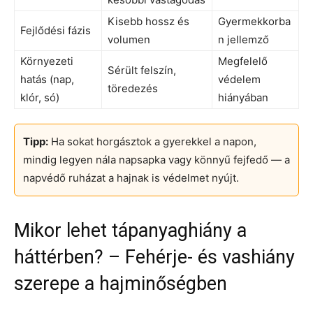
Kisebb hossz és
Gyermekkorba
Fejlődési fázis
volumen
n jellemző
Környezeti
Megfelelő
Sérült felszín,
hatás (nap,
védelem
töredezés
klór, só)
hiányában
Tipp:
Ha sokat horgásztok a gyerekkel a napon,
mindig legyen nála napsapka vagy könnyű fejfedő — a
napvédő ruházat a hajnak is védelmet nyújt.
Mikor lehet tápanyaghiány a
háttérben? – Fehérje- és vashiány
szerepe a hajminőségben