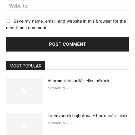
Web
Save my name, email, and website in this browser for the
next time I comment.
MOST POPULAR
Vitaminok hajhullás ellen nőknek
október 29, 2025
Tinédzserek hajhullása – hormonális okok
október 29, 2025