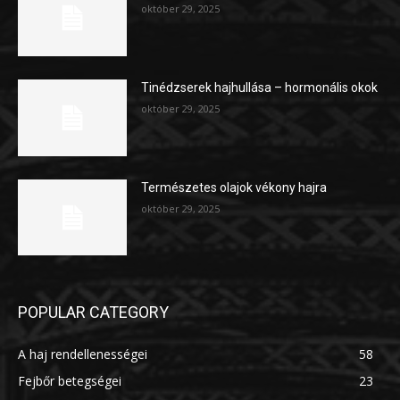
október 29, 2025
Tinédzserek hajhullása – hormonális okok
október 29, 2025
Természetes olajok vékony hajra
október 29, 2025
POPULAR CATEGORY
A haj rendellenességei
58
Fejbőr betegségei
23