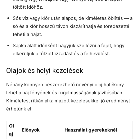
töltött időhöz.
Sós víz vagy klór után alapos, de kíméletes öblítés — a
só és a klór hosszú távon kiszáríthatja és töredezetté
teheti a hajat.
Sapka alatt időnként hagyjuk szellőzni a fejet, hogy
elkerüljük a túlzott izzadást és a felhevülést.
Olajok és helyi kezelések
Néhány könnyen beszerezhető növényi olaj hatékony
lehet a haj fényének és rugalmasságának javításában.
Kíméletes, ritkán alkalmazott kezelésekkel jó eredményt
érhetünk el:
Ol
Előnyök
Használat gyerekeknél
aj