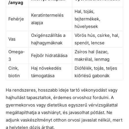
/anyag
Hal, tojás,
Keratintermelés
Fehérje
tejtermékek,
alapja
hüvelyesek
Oxigénszállítás a
Vörös hús, csirke, hal,
Vas
hajhagymáknak
spenót, lencse
Omega-
Zsíros hal (lazac,
Fejbőr hidratálása
3
makréla), lenmag
Cink,
Haj növekedés
Diófélék, tojás, teljes
biotin
támogatása
kiőrlésű gabonák
Ha rendszeres, hosszabb ideje tartó vékonyodást vagy
hajhullást tapasztaltok, érdemes orvoshoz fordulni. A
gyermekorvos vagy dietetikus egyszerű vérvizsgálattal
megállapíthatja a vashiányt, és javasolhat pótlást. Ne
adjunk vaskészítményt otthon orvosi javaslat nélkül, mert
a helytelen dózis árthat.