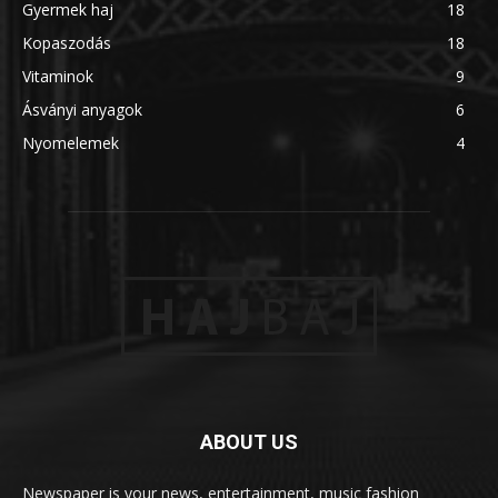
Gyermek haj
18
Kopaszodás
18
Vitaminok
9
Ásványi anyagok
6
Nyomelemek
4
ABOUT US
Newspaper is your news, entertainment, music fashion