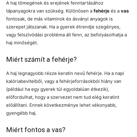
A haj tömegének és erejének fenntartásához
tápanyagokra van szükség. Különösen a
fehérje
és a
vas
fontosak, de más vitaminok és ásványi anyagok is
szerepet játszanak. Ha a gyerek étrendje szegényes,
vagy felszívódási probléma áll fenn, az befolyásolhatja a
haj minőségét.
Miért számít a fehérje?
A haj legnagyobb része keratin nevű fehérje. Ha a napi
kalóriabevitelből, vagy a fehérjeforrásokból hiány van
(például ha egy gyerek túl egyoldalúan étkezik),
előfordulhat, hogy a szervezet nem tud elég keratint
előállítani. Ennek következménye lehet vékonyabb,
gyengébb haj.
Miért fontos a vas?