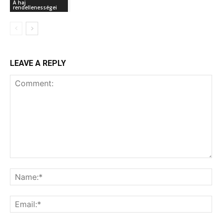
A haj
rendellenességei
LEAVE A REPLY
Comment:
Na
Ema