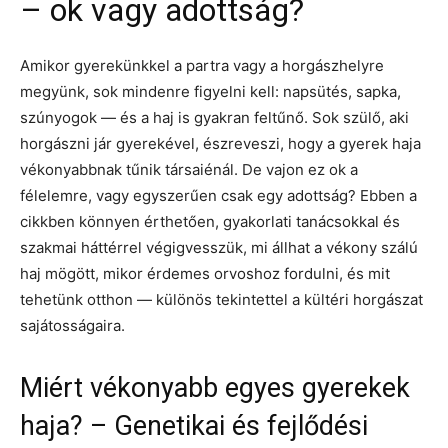
– ok vagy adottság?
Amikor gyerekünkkel a partra vagy a horgászhelyre
megyünk, sok mindenre figyelni kell: napsütés, sapka,
szúnyogok — és a haj is gyakran feltűnő. Sok szülő, aki
horgászni jár gyerekével, észreveszi, hogy a gyerek haja
vékonyabbnak tűnik társaiénál. De vajon ez ok a
félelemre, vagy egyszerűen csak egy adottság? Ebben a
cikkben könnyen érthetően, gyakorlati tanácsokkal és
szakmai háttérrel végigvesszük, mi állhat a vékony szálú
haj mögött, mikor érdemes orvoshoz fordulni, és mit
tehetünk otthon — különös tekintettel a kültéri horgászat
sajátosságaira.
Miért vékonyabb egyes gyerekek
haja? – Genetikai és fejlődési