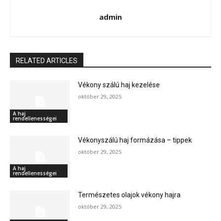
admin
RELATED ARTICLES
Vékony szálú haj kezelése
október 29, 2025
A haj
rendellenességei
Vékonyszálú haj formázása – tippek
október 29, 2025
A haj
rendellenességei
Természetes olajok vékony hajra
október 29, 2025