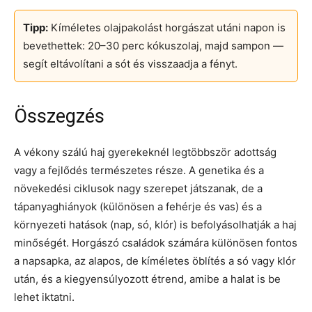
Tipp:
Kíméletes olajpakolást horgászat utáni napon is
bevethettek: 20–30 perc kókuszolaj, majd sampon —
segít eltávolítani a sót és visszaadja a fényt.
Összegzés
A vékony szálú haj gyerekeknél legtöbbször adottság
vagy a fejlődés természetes része. A genetika és a
növekedési ciklusok nagy szerepet játszanak, de a
tápanyaghiányok (különösen a fehérje és vas) és a
környezeti hatások (nap, só, klór) is befolyásolhatják a haj
minőségét. Horgászó családok számára különösen fontos
a napsapka, az alapos, de kíméletes öblítés a só vagy klór
után, és a kiegyensúlyozott étrend, amibe a halat is be
lehet iktatni.