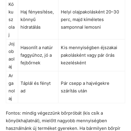
Kó
ku
Haj fényesítése,
Helyi olajpakolásként 20–30
sz
könnyű
perc, majd kíméletes
ola
hidratálás
samponnal lemosni
j
Joj
Hasonlít a natúr
Kis mennyiségben éjszakai
ob
faggyúhoz, jó a
pakolásként vagy pár órás
aol
fejbőrnek
kezelésként
aj
Ar
ga
Táplál és fényt
Pár csepp a hajvégekre
nol
ad
szárítás után
aj
Fontos: mindig végezzünk bőrpróbát (kis csík a
könyökhajlatnál), mielőtt nagyobb mennyiségben
használnánk új terméket gyereken. Ha bármilyen bőrpír