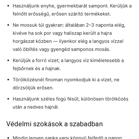
Használjunk enyhe, gyermekbarát sampont. Kerüljük a
felnőtt erősségű, erősen szárító termékeket.
Ne mossuk túl gyakran: általában 2–3 naponta elég,
kivéve ha sok por vagy haliszap került a hajra
horgászat közben — ilyenkor elég a langyos vízzel
való öblítés vagy gyengéd samponos mosás.
Kerüljük a forró vizet; a langyos víz kíméletesebb a
fejbőrnek és a hajnak.
Törölközésnél finoman nyomkodjuk ki a vizet, ne
dörzsöljük erősen.
Használjunk széles fogú fésűt, különösen törölközés
után a nedves hajnál.
Védelmi szokások a szabadban
Mindig legyen sapka vagy könnyű fejfedő a napon