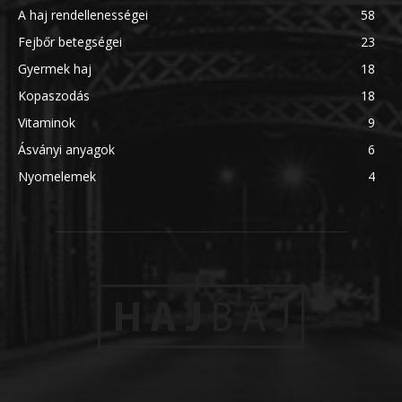
A haj rendellenességei
58
Fejbőr betegségei
23
Gyermek haj
18
Kopaszodás
18
Vitaminok
9
Ásványi anyagok
6
Nyomelemek
4