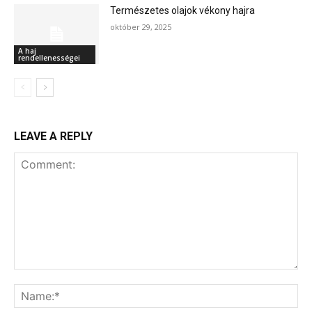
Természetes olajok vékony hajra
október 29, 2025
A haj
rendellenességei
LEAVE A REPLY
Comment:
Na