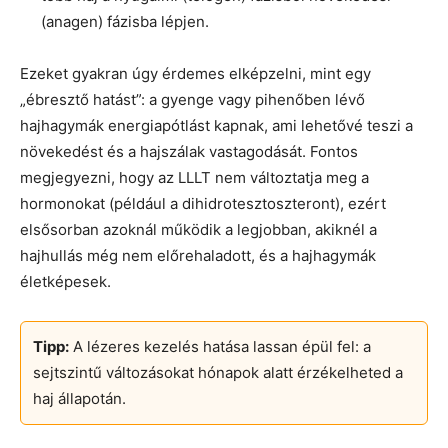
(anagen) fázisba lépjen.
Ezeket gyakran úgy érdemes elképzelni, mint egy
„ébresztő hatást”: a gyenge vagy pihenőben lévő
hajhagymák energiapótlást kapnak, ami lehetővé teszi a
növekedést és a hajszálak vastagodását. Fontos
megjegyezni, hogy az LLLT nem változtatja meg a
hormonokat (például a dihidrotesztoszteront), ezért
elsősorban azoknál működik a legjobban, akiknél a
hajhullás még nem előrehaladott, és a hajhagymák
életképesek.
Tipp:
A lézeres kezelés hatása lassan épül fel: a
sejtszintű változásokat hónapok alatt érzékelheted a
haj állapotán.