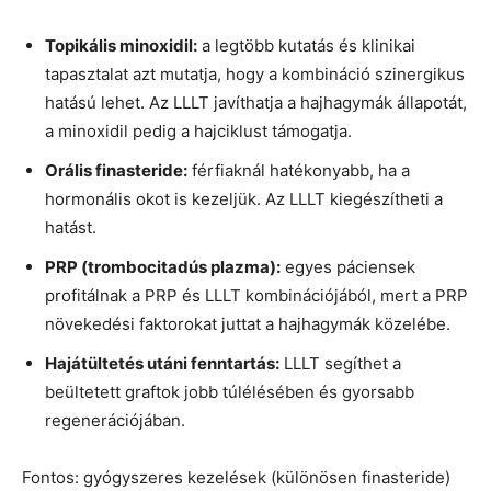
Topikális minoxidil:
a legtöbb kutatás és klinikai
tapasztalat azt mutatja, hogy a kombináció szinergikus
hatású lehet. Az LLLT javíthatja a hajhagymák állapotát,
a minoxidil pedig a hajciklust támogatja.
Orális finasteride:
férfiaknál hatékonyabb, ha a
hormonális okot is kezeljük. Az LLLT kiegészítheti a
hatást.
PRP (trombocitadús plazma):
egyes páciensek
profitálnak a PRP és LLLT kombinációjából, mert a PRP
növekedési faktorokat juttat a hajhagymák közelébe.
Hajátültetés utáni fenntartás:
LLLT segíthet a
beültetett graftok jobb túlélésében és gyorsabb
regenerációjában.
Fontos: gyógyszeres kezelések (különösen finasteride)