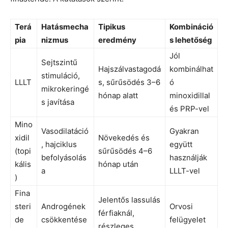
Terá
Hatásmecha
Tipikus
Kombináció
pia
nizmus
eredmény
s lehetőség
Jól
Sejtszintű
Hajszálvastagodá
kombinálhat
stimuláció,
LLLT
s, sűrűsödés 3–6
ó
mikrokeringé
hónap alatt
minoxidillal
s javítása
és PRP-vel
Mino
Vasodilatáció
Gyakran
xidil
Növekedés és
, hajciklus
együtt
(topi
sűrűsödés 4–6
befolyásolás
használják
kális
hónap után
a
LLLT-vel
)
Fina
Jelentős lassulás
steri
Androgének
Orvosi
férfiaknál,
de
csökkentése
felügyelet
részleges