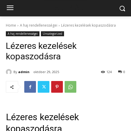
Home
A haj rendellenességei
Lézeres kezelések kopaszodásra
A haj rendellenességei
Uncategorized
Lézeres kezelések
kopaszodásra
By
admin
október 29, 2025
124
0
Lézeres kezelések
kopaszodásra