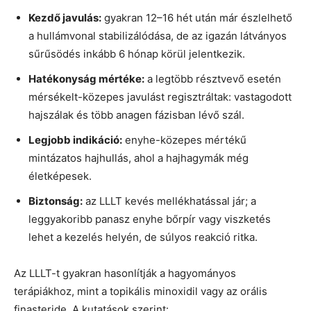
Kezdő javulás:
gyakran 12–16 hét után már észlelhető
a hullámvonal stabilizálódása, de az igazán látványos
sűrűsödés inkább 6 hónap körül jelentkezik.
Hatékonyság mértéke:
a legtöbb résztvevő esetén
mérsékelt-közepes javulást regisztráltak: vastagodott
hajszálak és több anagen fázisban lévő szál.
Legjobb indikáció:
enyhe-közepes mértékű
mintázatos hajhullás, ahol a hajhagymák még
életképesek.
Biztonság:
az LLLT kevés mellékhatással jár; a
leggyakoribb panasz enyhe bőrpír vagy viszketés
lehet a kezelés helyén, de súlyos reakció ritka.
Az LLLT-t gyakran hasonlítják a hagyományos
terápiákhoz, mint a topikális minoxidil vagy az orális
finasteride. A kutatások szerint: