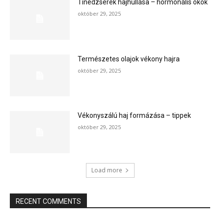
Tinédzserek hajhullása – hormonális okok
október 29, 2025
Természetes olajok vékony hajra
október 29, 2025
Vékonyszálú haj formázása – tippek
október 29, 2025
Load more
RECENT COMMENTS