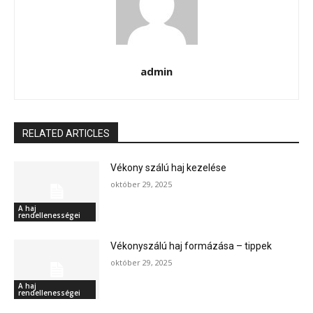
admin
RELATED ARTICLES
Vékony szálú haj kezelése
október 29, 2025
A haj
rendellenességei
Vékonyszálú haj formázása – tippek
október 29, 2025
A haj
rendellenességei