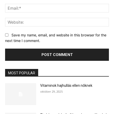
Ema
Web
Save my name, email, and website in this browser for the
next time I comment.
MOST POPULAR
Vitaminok hajhullás ellen nőknek
október 29, 2025