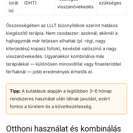
(orál
(DHT)
szükséges
visszanövekedés
is)
Összességében az LLLT bizonyítékok szerint hatásos
kiegészítő terápia. Nem csodaszer: azoknál, akiknél a
hajhagymák már teljesen elhaltak (pl. régi, nagy
kiterjedésű kopasz foltok), kevésbé valószínű a nagy
visszanövekedés. Ugyanakkor kombinálva más
terápiákkal — különösen minoxidillal vagy finasteriddel
férfiaknál — jobb eredmények érhetők el.
Tipp:
A kutatások alapján a legtöbben 3–6 hónap
rendszeres használat után látnak javulást, ezért
fontos a türelem és a következetesség.
Otthoni használat és kombinálás