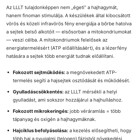
Az LLLT tulajdonképpen nem „égeti” a hajhagymát,
hanem finoman stimulálja. A készülékek által kibocsátott
vörös és közeli infravörös fény energiája a bőrbe hatolva
a sejtek belső alkotóit — elsősorban a mitokondriumokat
— veszi célba. A mitokondriumok felelősek az
energiatermelésért (ATP előállításáért), és a lézerfény
hatására a sejtek több energiát tudnak előállítani.
Fokozott sejtműködés:
a megnövekedett ATP-
termelés segíti a hajsejtek osztódását és működését.
Gyulladáscsökkentés:
az LLLT mérsékli a helyi
gyulladást, ami sokszor hozzájárul a hajhulláshoz.
Fokozott mikrokeringés:
jobb véráramlás = több
tápanyag és oxigén a hajhagymáknak.
Hajciklus befolyásolása:
a kezelés elősegítheti, hogy
több haj a nyugalmi (telogen) fázisból növekedési