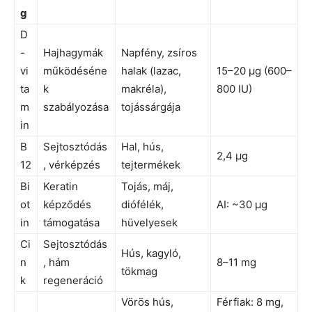
g
D
-
Hajhagymák
Napfény, zsíros
vi
működéséne
halak (lazac,
15–20 µg (600–
ta
k
makréla),
800 IU)
m
szabályozása
tojássárgája
in
B
Sejtosztódás
Hal, hús,
2,4 µg
12
, vérképzés
tejtermékek
Bi
Keratin
Tojás, máj,
ot
képződés
diófélék,
AI: ~30 µg
in
támogatása
hüvelyesek
Ci
Sejtosztódás
Hús, kagyló,
n
, hám
8–11 mg
tökmag
k
regeneráció
Vörös hús,
Férfiak: 8 mg,