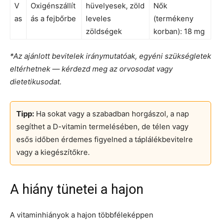
V
Oxigénszállít
hüvelyesek, zöld
Nők
as
ás a fejbőrbe
leveles
(termékeny
zöldségek
korban): 18 mg
*Az ajánlott bevitelek iránymutatóak, egyéni szükségletek
eltérhetnek — kérdezd meg az orvosodat vagy
dietetikusodat.
Tipp:
Ha sokat vagy a szabadban horgászol, a nap
segíthet a D-vitamin termelésében, de télen vagy
esős időben érdemes figyelned a táplálékbevitelre
vagy a kiegészítőkre.
A hiány tünetei a hajon
A vitaminhiányok a hajon többféleképpen