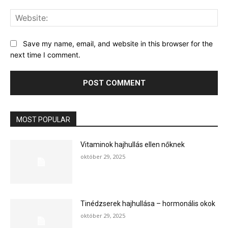
Web
Save my name, email, and website in this browser for the
next time I comment.
MOST POPULAR
Vitaminok hajhullás ellen nőknek
október 29, 2025
Tinédzserek hajhullása – hormonális okok
október 29, 2025