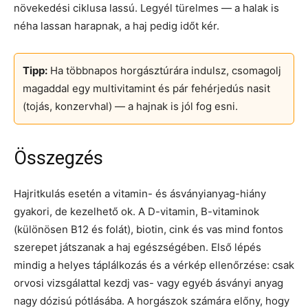
növekedési ciklusa lassú. Legyél türelmes — a halak is
néha lassan harapnak, a haj pedig időt kér.
Tipp:
Ha többnapos horgásztúrára indulsz, csomagolj
magaddal egy multivitamint és pár fehérjedús nasit
(tojás, konzervhal) — a hajnak is jól fog esni.
Összegzés
Hajritkulás esetén a vitamin- és ásványianyag-hiány
gyakori, de kezelhető ok. A D-vitamin, B-vitaminok
(különösen B12 és folát), biotin, cink és vas mind fontos
szerepet játszanak a haj egészségében. Első lépés
mindig a helyes táplálkozás és a vérkép ellenőrzése: csak
orvosi vizsgálattal kezdj vas- vagy egyéb ásványi anyag
nagy dózisú pótlásába. A horgászok számára előny, hogy