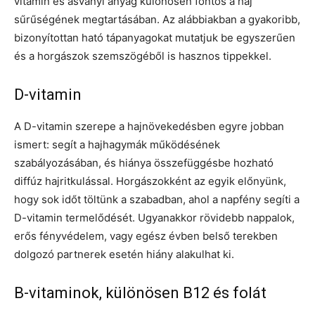
vitamin és ásványi anyag különösen fontos a haj
sűrűségének megtartásában. Az alábbiakban a gyakoribb,
bizonyítottan ható tápanyagokat mutatjuk be egyszerűen
és a horgászok szemszögéből is hasznos tippekkel.
D-vitamin
A D-vitamin szerepe a hajnövekedésben egyre jobban
ismert: segít a hajhagymák működésének
szabályozásában, és hiánya összefüggésbe hozható
diffúz hajritkulással. Horgászokként az egyik előnyünk,
hogy sok időt töltünk a szabadban, ahol a napfény segíti a
D-vitamin termelődését. Ugyanakkor rövidebb nappalok,
erős fényvédelem, vagy egész évben belső terekben
dolgozó partnerek esetén hiány alakulhat ki.
B-vitaminok, különösen B12 és folát