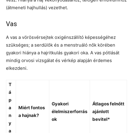
(átmeneti hajhullás) vezethet.
Vas
A vas a vörösvérsejtek oxigénszállító képességéhez
szükséges; a serdülők és a menstruáló nők körében
gyakori hiánya a hajritkulás gyakori oka. A vas pótlását
mindig orvosi vizsgálat és vérkép alapján érdemes
elkezdeni.
T
á
p
Gyakori
Átlagos felnőtt
a
Miért fontos
élelmiszerforrás
ajánlott
n
a hajnak?
ok
bevitel*
y
a