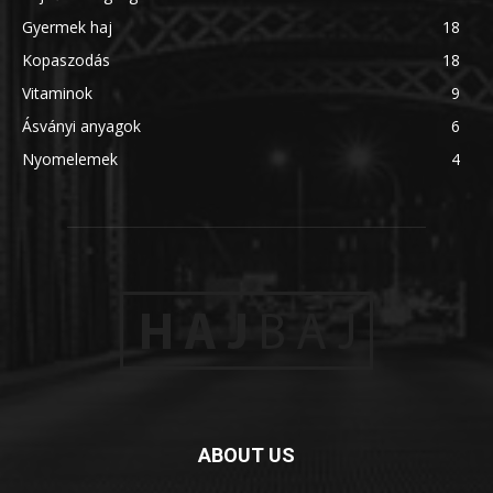
Gyermek haj
18
Kopaszodás
18
Vitaminok
9
Ásványi anyagok
6
Nyomelemek
4
ABOUT US