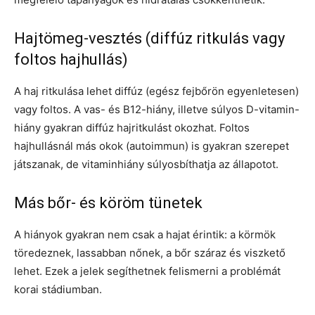
Hajtömeg-vesztés (diffúz ritkulás vagy
foltos hajhullás)
A haj ritkulása lehet diffúz (egész fejbőrön egyenletesen)
vagy foltos. A vas- és B12-hiány, illetve súlyos D-vitamin-
hiány gyakran diffúz hajritkulást okozhat. Foltos
hajhullásnál más okok (autoimmun) is gyakran szerepet
játszanak, de vitaminhiány súlyosbíthatja az állapotot.
Más bőr- és köröm tünetek
A hiányok gyakran nem csak a hajat érintik: a körmök
töredeznek, lassabban nőnek, a bőr száraz és viszkető
lehet. Ezek a jelek segíthetnek felismerni a problémát
korai stádiumban.