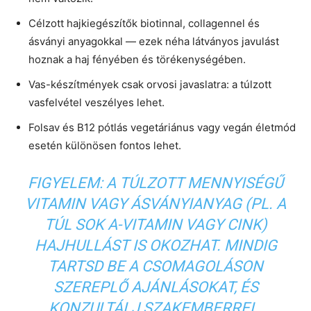
Célzott hajkiegészítők biotinnal, collagennel és
ásványi anyagokkal — ezek néha látványos javulást
hoznak a haj fényében és törékenységében.
Vas-készítmények csak orvosi javaslatra: a túlzott
vasfelvétel veszélyes lehet.
Folsav és B12 pótlás vegetáriánus vagy vegán életmód
esetén különösen fontos lehet.
FIGYELEM: A TÚLZOTT MENNYISÉGŰ
VITAMIN VAGY ÁSVÁNYIANYAG (PL. A
TÚL SOK A-VITAMIN VAGY CINK)
HAJHULLÁST IS OKOZHAT. MINDIG
TARTSD BE A CSOMAGOLÁSON
SZEREPLŐ AJÁNLÁSOKAT, ÉS
KONZULTÁLJ SZAKEMBERREL.