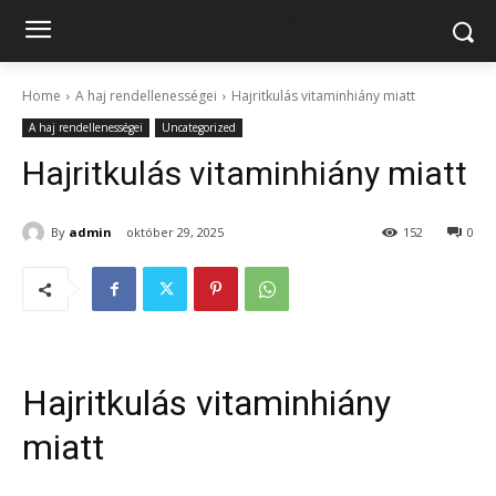
Home
A haj rendellenességei
Hajritkulás vitaminhiány miatt
A haj rendellenességei
Uncategorized
Hajritkulás vitaminhiány miatt
By
admin
október 29, 2025
152
0
Hajritkulás vitaminhiány
miatt