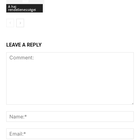
A haj
rendellenességei
LEAVE A REPLY
Comment:
Na
Ema