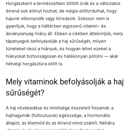
Horgászként a természetben töltött órák és a változatos
étrend sok előnyt hozhat, de mégis előfordulhat, hogy
hajunk vékonyodik vagy töredezik. Sokszor nem is
gyanítjuk, hogy a háttérben egyszerű vitamin- és
ásványianyag-hiány áll. Ebben a cikkben áttekintjük, mely
tápanyagok befolyásolják a haj sűrűségét, milyen
tüneteket okoz a hiányuk, és hogyan lehet ezeket a
hiányokat biztonságosan és hatékonyan pótolni — akár
hétvégi horgásztúra előtt is.
Mely vitaminok befolyásolják a haj
sűrűségét?
A haj növekedése és minősége összetett folyamat: a
hajhagymák (folliculusok) egészsége, a hormonális
állapot, az életmód és az étrend mind számít. Néhány