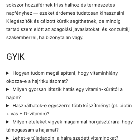
sokszor hozzáférnek friss halhoz és természetes
napfényhez — ezeket érdemes tudatosan kihasználni.
Kiegészítők és célzott kúrák segíthetnek, de mindig
tartsd szem előtt az adagolási javaslatokat, és konzultálj
szakemberrel, ha bizonytalan vagy.
GYIK
Hogyan tudom megállapítani, hogy vitaminhiány
okozza-e a hajritkulásomat?
Milyen gyorsan látszik hatás egy vitamin-kúrától a
hajon?
Használhatok-e egyszerre több készítményt (pl. biotin
+ vas + D-vitamin)?
Milyen ételeket vigyek magammal horgásztúrára, hogy
támogassam a hajamat?
Lehet-e túladagolni a hajra szedett vitaminokat?