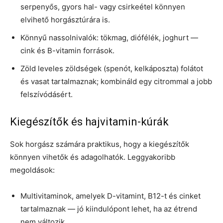
serpenyős, gyors hal- vagy csirkeétel könnyen
elvihető horgásztúrára is.
Könnyű nassolnivalók: tökmag, diófélék, joghurt —
cink és B-vitamin források.
Zöld leveles zöldségek (spenót, kelkáposzta) folátot
és vasat tartalmaznak; kombináld egy citrommal a jobb
felszívódásért.
Kiegészítők és hajvitamin-kúrák
Sok horgász számára praktikus, hogy a kiegészítők
könnyen vihetők és adagolhatók. Leggyakoribb
megoldások:
Multivitaminok, amelyek D-vitamint, B12-t és cinket
tartalmaznak — jó kiindulópont lehet, ha az étrend
nem változik.