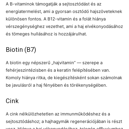
A B-vitaminok támogatják a sejtosztódást és az
energiatermelést, ami a gyorsan osztódó hajszöveteknek
különösen fontos. A B12-vitamin és a folát hiánya
vérszegénységhez vezethet, ami a haj elvékonyodásához
és tömeges hullásához is hozzájárulhat.
Biotin (B7)
A biotin egy népszerű „hajvitamin” — szerepe a
fehérjeszintézisben és a keratin felépítésében van.
Komoly hiánya ritka, de kiegészítésként sokan számolnak
be javulásról a haj fényében és törékenységében.
Cink
A cink nélkülözhetetlen az immunműködéshez és a
sejtosztódáshoz; a hajhagymák regenerációjában is részt
vesz. Hiánya a haj vékonyodásához, telogén effluviumhoz