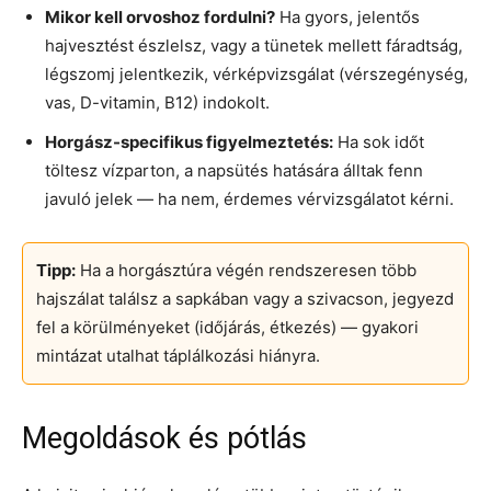
Mikor kell orvoshoz fordulni?
Ha gyors, jelentős
hajvesztést észlelsz, vagy a tünetek mellett fáradtság,
légszomj jelentkezik, vérképvizsgálat (vérszegénység,
vas, D-vitamin, B12) indokolt.
Horgász-specifikus figyelmeztetés:
Ha sok időt
töltesz vízparton, a napsütés hatására álltak fenn
javuló jelek — ha nem, érdemes vérvizsgálatot kérni.
Tipp:
Ha a horgásztúra végén rendszeresen több
hajszálat találsz a sapkában vagy a szivacson, jegyezd
fel a körülményeket (időjárás, étkezés) — gyakori
mintázat utalhat táplálkozási hiányra.
Megoldások és pótlás