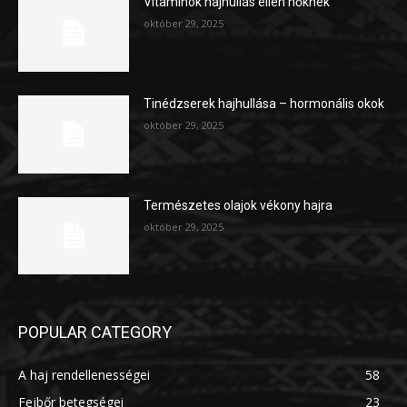
Vitaminok hajhullás ellen nőknek
október 29, 2025
Tinédzserek hajhullása – hormonális okok
október 29, 2025
Természetes olajok vékony hajra
október 29, 2025
POPULAR CATEGORY
A haj rendellenességei
58
Fejbőr betegségei
23