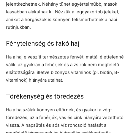
jelentkezhetnek. Néhány tünet egyértelműbb, mások
lassabban alakulnak ki. Nézzük a leggyakoribb jeleket,
amiket a horgászok is könnyen felismerhetnek a napi
rutinjukban.
Fénytelenség és fakó haj
Ha a haj elveszíti természetes fényét, mattá, élettelenné
válik, az gyakran a fehérjék és a zsírok nem megfelelő
ellátottságára, illetve bizonyos vitaminok (pl. biotin, B-
vitaminok) hiányára utalhat.
Törékenység és töredezés
Ha a hajszálak könnyen eltörnek, és gyakori a vég-
töredezés, az a fehérjék, vas és cink hiányára vezethető
vissza. A napsütés és sós víz roncsoló hatását a
megfelelő tápanyagok és hidratálás csökkenthetik.