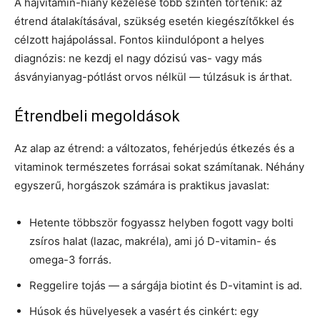
A hajvitamin-hiány kezelése több szinten történik: az
étrend átalakításával, szükség esetén kiegészítőkkel és
célzott hajápolással. Fontos kiindulópont a helyes
diagnózis: ne kezdj el nagy dózisú vas- vagy más
ásványianyag-pótlást orvos nélkül — túlzásuk is árthat.
Étrendbeli megoldások
Az alap az étrend: a változatos, fehérjedús étkezés és a
vitaminok természetes forrásai sokat számítanak. Néhány
egyszerű, horgászok számára is praktikus javaslat:
Hetente többször fogyassz helyben fogott vagy bolti
zsíros halat (lazac, makréla), ami jó D-vitamin- és
omega-3 forrás.
Reggelire tojás — a sárgája biotint és D-vitamint is ad.
Húsok és hüvelyesek a vasért és cinkért: egy