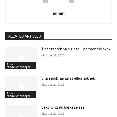
admin
RELATED ARTICLES
Tinédzserek hajhullása – hormonális okok
október 29, 2025
A haj
rendellenességei
Vitaminok hajhullás ellen nőknek
október 29, 2025
A haj
rendellenességei
Vékony szálú haj kezelése
október 29, 2025