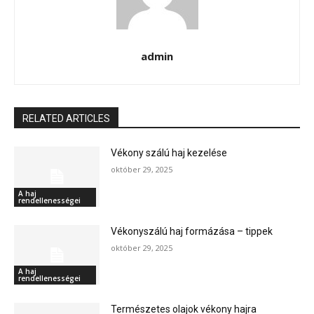
admin
RELATED ARTICLES
Vékony szálú haj kezelése
október 29, 2025
A haj
rendellenességei
Vékonyszálú haj formázása – tippek
október 29, 2025
A haj
rendellenességei
Természetes olajok vékony hajra