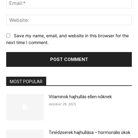
Ema
Web
Save my name, email, and website in this browser for the
next time I comment.
MOST POPULAR
Vitaminok hajhullás ellen nőknek
október 29, 2025
Tinédzserek hajhullása – hormonális okok