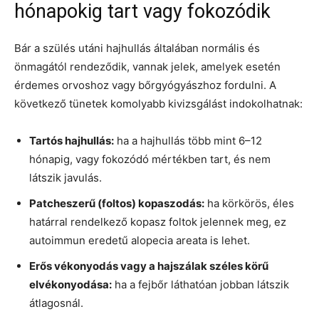
hónapokig tart vagy fokozódik
Bár a szülés utáni hajhullás általában normális és
önmagától rendeződik, vannak jelek, amelyek esetén
érdemes orvoshoz vagy bőrgyógyászhoz fordulni. A
következő tünetek komolyabb kivizsgálást indokolhatnak:
Tartós hajhullás:
ha a hajhullás több mint 6–12
hónapig, vagy fokozódó mértékben tart, és nem
látszik javulás.
Patcheszerű (foltos) kopaszodás:
ha körkörös, éles
határral rendelkező kopasz foltok jelennek meg, ez
autoimmun eredetű alopecia areata is lehet.
Erős vékonyodás vagy a hajszálak széles körű
elvékonyodása:
ha a fejbőr láthatóan jobban látszik
átlagosnál.