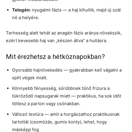
Telogén:
nyugalmi fázis — a haj kihullik, majd új szál
nő a helyére.
Terhesség alatt tehát az anagén fázis aránya növekszik,
ezért kevesebb haj van „készen állva” a hullásra.
Mit érezhetsz a hétköznapokban?
Gyorsabb hajnövekedés — gyakrabban kell vágatni a
split végek miatt.
Könnyebb fényesség, sűrűbbnek tűnő frizura a
tükröződő napsugarak miatt — praktikus, ha sok időt
töltesz a parton vagy csónakban.
Változó textúra — amit a horgászathoz praktikusnak
tartottál (csomózás, gumis konty), lehet, hogy
másképp fog