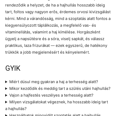
rendeződik a helyzet, de ha a hajhullás hosszabb ideig
tart, foltos vagy nagyon erős, érdemes orvosi kivizsgálást
kérni. Mind a várandósság, mind a szoptatás alatt fontos a
kiegyensúlyozott táplálkozás, a megfelelő vas- és
vitaminellátás, valamint a haj kímélése. Horgászként
ügyelj a napsütésre és a sóra, viselj sapkát, és válassz
praktikus, laza frizurákat — ezek egyszerű, de hatékony
trükkök a jobb megjelenésért és kényelemért.
GYIK
Miért dúsul meg gyakran a haj a terhesség alatt?
Mikor kezdődik és meddig tart a szülés utáni hajhullás?
Vajon a hajfestés veszélyes a terhesség alatt?
Milyen vizsgálatokat végeznek, ha hosszabb ideig tart
a hajhullás?
Használhatok minoxidilt szoptatás alatt a hajhullás