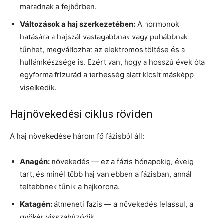
maradnak a fejbőrben.
Változások a haj szerkezetében:
A hormonok
hatására a hajszál vastagabbnak vagy puhábbnak
tűnhet, megváltozhat az elektromos töltése és a
hullámkészsége is. Ezért van, hogy a hosszú évek óta
egyforma frizurád a terhesség alatt kicsit másképp
viselkedik.
Hajnövekedési ciklus röviden
A haj növekedése három fő fázisból áll:
Anagén:
növekedés — ez a fázis hónapokig, éveig
tart, és minél több haj van ebben a fázisban, annál
teltebbnek tűnik a hajkorona.
Katagén:
átmeneti fázis — a növekedés lelassul, a
gyökér visszahúzódik.