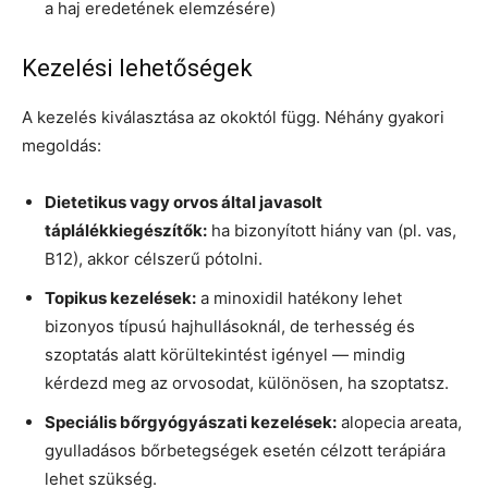
a haj eredetének elemzésére)
Kezelési lehetőségek
A kezelés kiválasztása az okoktól függ. Néhány gyakori
megoldás:
Dietetikus vagy orvos által javasolt
táplálékkiegészítők:
ha bizonyított hiány van (pl. vas,
B12), akkor célszerű pótolni.
Topikus kezelések:
a minoxidil hatékony lehet
bizonyos típusú hajhullásoknál, de terhesség és
szoptatás alatt körültekintést igényel — mindig
kérdezd meg az orvosodat, különösen, ha szoptatsz.
Speciális bőrgyógyászati kezelések:
alopecia areata,
gyulladásos bőrbetegségek esetén célzott terápiára
lehet szükség.