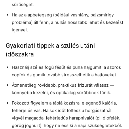
sűrűséget.
Ha az alapbetegség (például vashiány, pajzsmirigy-
probléma) áll fenn, a hullás hosszabb lehet és kezelést
igényel.
Gyakorlati tippek a szülés utáni
időszakra
Használj széles fogú fésűt és puha hajgumit; a szoros
copfok és gumik tovább stresszelhetik a hajtöveket.
Átmenetileg rövidebb, praktikus frizurát válassz —
könnyebb kezelni, és optikailag sűrűbbnek tűnik.
Fokozott figyelem a táplálkozásra: elegendő kalória,
fehérje és vas. Ha sok időt töltesz a horgászatnál,
vigyél magaddal fehérjedús harapnivalót (pl. diófélék,
görög joghurt), hogy ne ess ki a napi szükségletekből.