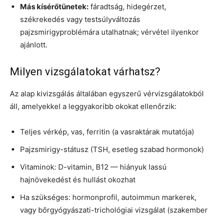
Más kísérőtünetek:
fáradtság, hidegérzet,
székrekedés vagy testsúlyváltozás
pajzsmirigyproblémára utalhatnak; vérvétel ilyenkor
ajánlott.
Milyen vizsgálatokat várhatsz?
Az alap kivizsgálás általában egyszerű vérvizsgálatokból
áll, amelyekkel a leggyakoribb okokat ellenőrzik:
Teljes vérkép, vas, ferritin (a vasraktárak mutatója)
Pajzsmirigy-státusz (TSH, esetleg szabad hormonok)
Vitaminok: D-vitamin, B12 — hiányuk lassú
hajnövekedést és hullást okozhat
Ha szükséges: hormonprofil, autoimmun markerek,
vagy bőrgyógyászati-trichológiai vizsgálat (szakember