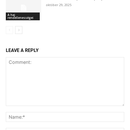
október 29, 2025
A haj
rendellenességei
LEAVE A REPLY
Comment:
Na