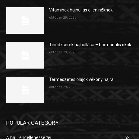
Vitaminok hajhullás ellen nőknek
október 29, 2025
Tinédzserek hajhullása – hormonális okok
október 29, 2025
Természetes olajok vékony hajra
október 29, 2025
POPULAR CATEGORY
A haj rendellenességei
58