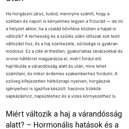
Ha horgászni jársz, tudod, mennyire számít, hogy a
szélben és napon is kényelmes legyen a frizurád — de mi
a helyzet akkor, ha a család bővítése közben a hajad is
változik? A terhesség és a szülés utáni időszak sok testi
változást hoz, és a haj szerkezete, sűrűsége is gyakran
módosul. Ez a cikk érthetően, gyakorlatias tanácsokkal és
orvosi háttérrel magyarázza el, miért fordul elő
hajritkulás a várandósság alatt és után, mire lehet
számítani, és mikor érdemes szakemberhez fordulni. A
szöveg kifejezetten hétköznapi nyelven, horgászok
igényeihez is igazítva készült: hasznos trükkök
sapkázáshoz, napsütéshez és a vizes környezethez is.
Miért változik a haj a várandósság
alatt? – Hormonális hatások és a