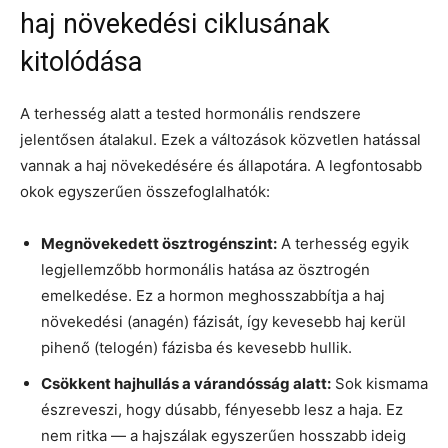
haj növekedési ciklusának
kitolódása
A terhesség alatt a tested hormonális rendszere
jelentősen átalakul. Ezek a változások közvetlen hatással
vannak a haj növekedésére és állapotára. A legfontosabb
okok egyszerűen összefoglalhatók:
Megnövekedett ösztrogénszint:
A terhesség egyik
legjellemzőbb hormonális hatása az ösztrogén
emelkedése. Ez a hormon meghosszabbítja a haj
növekedési (anagén) fázisát, így kevesebb haj kerül
pihenő (telogén) fázisba és kevesebb hullik.
Csökkent hajhullás a várandósság alatt:
Sok kismama
észreveszi, hogy dúsabb, fényesebb lesz a haja. Ez
nem ritka — a hajszálak egyszerűen hosszabb ideig