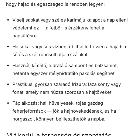
hogy hajad és egészséged is rendben legyen:
Viselj sapkát vagy széles karimájú kalapot a nap elleni
védelemhez — a fejbőr is érzékeny lehet a
napsütésre.
Ha sokat vagy sós vízben, öblítsd le frissen a hajad: a
só és a szél roncsolhatja a szálakat.
Használj kímélő, hidratáló sampont és balzsamot;
hetente egyszer mélyhidratáló pakolás segíthet.
Praktikus, gyorsan száradó frizura: laza konty vagy
fonat, amely nem húzza szorosan a hajtöveket.
Táplálkozás: hal, hüvelyesek, tojás gazdag
fehérjeforrások — jók a hajnövekedésnek, és ha
horgászol, könnyen beilleszthetők a napba.
Mit kerülj a terhesség és szoptatás