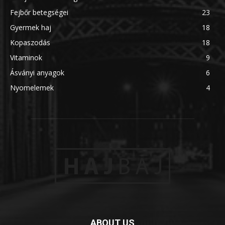
Fejbőr betegségei
23
Gyermek haj
18
Kopaszodás
18
Vitaminok
9
Ásványi anyagok
6
Nyomelemek
4
ABOUT US