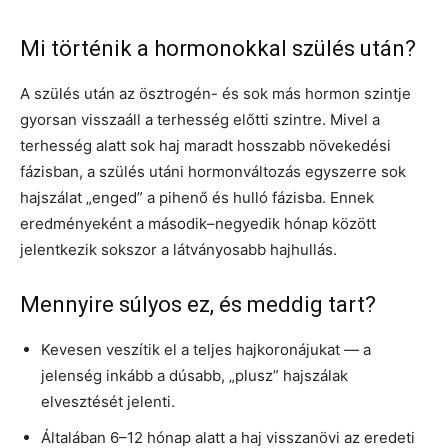
Mi történik a hormonokkal szülés után?
A szülés után az ösztrogén- és sok más hormon szintje
gyorsan visszaáll a terhesség előtti szintre. Mivel a
terhesség alatt sok haj maradt hosszabb növekedési
fázisban, a szülés utáni hormonváltozás egyszerre sok
hajszálat „enged” a pihenő és hulló fázisba. Ennek
eredményeként a második–negyedik hónap között
jelentkezik sokszor a látványosabb hajhullás.
Mennyire súlyos ez, és meddig tart?
Kevesen veszítik el a teljes hajkoronájukat — a
jelenség inkább a dúsabb, „plusz” hajszálak
elvesztését jelenti.
Általában 6–12 hónap alatt a haj visszanövi az eredeti