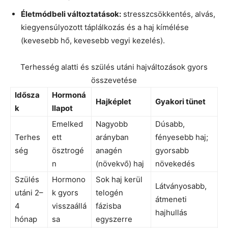
Életmódbeli változtatások:
stresszcsökkentés, alvás,
kiegyensúlyozott táplálkozás és a haj kímélése
(kevesebb hő, kevesebb vegyi kezelés).
Terhesség alatti és szülés utáni hajváltozások gyors
összevetése
Idősza
Hormoná
Hajképlet
Gyakori tünet
k
llapot
Emelked
Nagyobb
Dúsabb,
Terhes
ett
arányban
fényesebb haj;
ség
ösztrogé
anagén
gyorsabb
n
(növekvő) haj
növekedés
Szülés
Hormono
Sok haj kerül
Látványosabb,
utáni 2–
k gyors
telogén
átmeneti
4
visszaállá
fázisba
hajhullás
hónap
sa
egyszerre