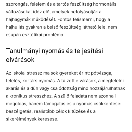
szorongás, félelem és a tartós feszültség hormonális
változásokat idéz elő, amelyek befolyásolják a
hajhagymák működését. Fontos felismerni, hogy a
hajhullás gyakran a belső feszültség látható jele, nem
csupán esztétikai probléma.
Tanulmányi nyomás és teljesítési
elvárások
Az iskolai stressz ma sok gyereket érint: pótvizsga,
felelés, kortárs nyomás. A túlzott elvárások, a megfelelni
akarás és a düh vagy csalódottság mind hozzájárulhatnak
a krónikus stresszhez. A szülő feladata nem azonnali
megoldás, hanem támogatás és a nyomás csökkentése:
beszélgetés, realistább célok kitűzése és a
sikerélmények keresése.