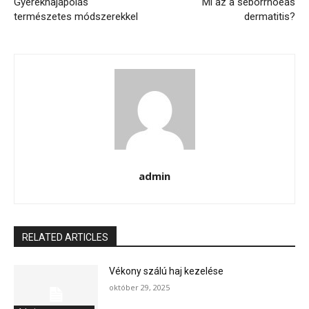
Gyerekhajápolás
Mi az a seborrhoeás
természetes módszerekkel
dermatitis?
admin
RELATED ARTICLES
Vékony szálú haj kezelése
október 29, 2025