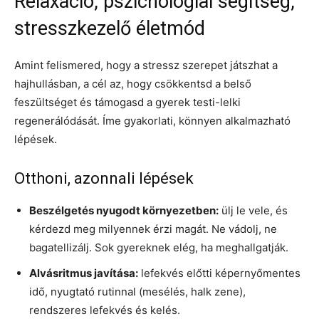
Relaxáció, pszichológiai segítség,
stresszkezelő életmód
Amint felismered, hogy a stressz szerepet játszhat a
hajhullásban, a cél az, hogy csökkentsd a belső
feszültséget és támogasd a gyerek testi-lelki
regenerálódását. Íme gyakorlati, könnyen alkalmazható
lépések.
Otthoni, azonnali lépések
Beszélgetés nyugodt környezetben:
ülj le vele, és
kérdezd meg milyennek érzi magát. Ne vádolj, ne
bagatellizálj. Sok gyereknek elég, ha meghallgatják.
Alvásritmus javítása:
lefekvés előtti képernyőmentes
idő, nyugtató rutinnal (mesélés, halk zene),
rendszeres lefekvés és kelés.