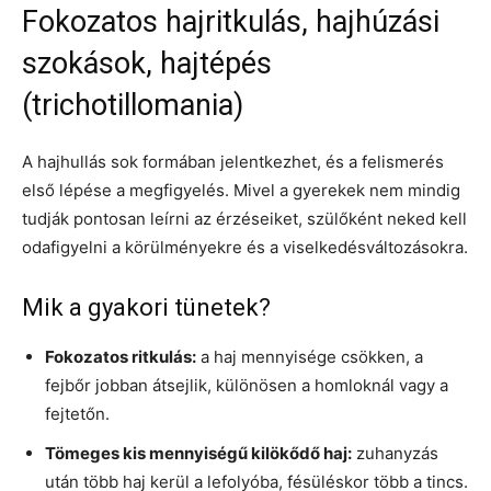
Fokozatos hajritkulás, hajhúzási
szokások, hajtépés
(trichotillomania)
A hajhullás sok formában jelentkezhet, és a felismerés
első lépése a megfigyelés. Mivel a gyerekek nem mindig
tudják pontosan leírni az érzéseiket, szülőként neked kell
odafigyelni a körülményekre és a viselkedésváltozásokra.
Mik a gyakori tünetek?
Fokozatos ritkulás:
a haj mennyisége csökken, a
fejbőr jobban átsejlik, különösen a homloknál vagy a
fejtetőn.
Tömeges kis mennyiségű kilökődő haj:
zuhanyzás
után több haj kerül a lefolyóba, fésüléskor több a tincs.