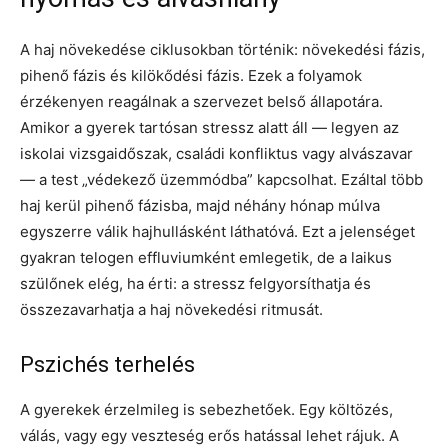
A haj növekedése ciklusokban történik: növekedési fázis,
pihenő fázis és kilökődési fázis. Ezek a folyamok
érzékenyen reagálnak a szervezet belső állapotára.
Amikor a gyerek tartósan stressz alatt áll — legyen az
iskolai vizsgaidőszak, családi konfliktus vagy alvászavar
— a test „védekező üzemmódba” kapcsolhat. Ezáltal több
haj kerül pihenő fázisba, majd néhány hónap múlva
egyszerre válik hajhullásként láthatóvá. Ezt a jelenséget
gyakran telogen effluviumként emlegetik, de a laikus
szülőnek elég, ha érti: a stressz felgyorsíthatja és
összezavarhatja a haj növekedési ritmusát.
Pszichés terhelés
A gyerekek érzelmileg is sebezhetőek. Egy költözés,
válás, vagy egy veszteség erős hatással lehet rájuk. A