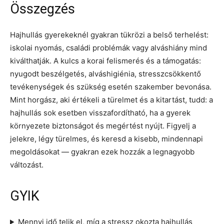
Összegzés
Hajhullás gyerekeknél gyakran tükrözi a belső terhelést:
iskolai nyomás, családi problémák vagy alváshiány mind
kiválthatják. A kulcs a korai felismerés és a támogatás:
nyugodt beszélgetés, alváshigiénia, stresszcsökkentő
tevékenységek és szükség esetén szakember bevonása.
Mint horgász, aki értékeli a türelmet és a kitartást, tudd: a
hajhullás sok esetben visszafordítható, ha a gyerek
környezete biztonságot és megértést nyújt. Figyelj a
jelekre, légy türelmes, és keresd a kisebb, mindennapi
megoldásokat — gyakran ezek hozzák a legnagyobb
változást.
GYIK
Mennyi idő telik el, míg a stressz okozta hajhullás