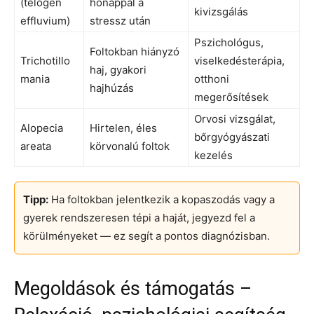
(telogen
hónappal a
kivizsgálás
effluvium)
stressz után
Pszichológus,
Foltokban hiányzó
Trichotillo
viselkedésterápia,
haj, gyakori
mania
otthoni
hajhúzás
megerősítések
Orvosi vizsgálat,
Alopecia
Hirtelen, éles
bőrgyógyászati
areata
körvonalú foltok
kezelés
Tipp:
Ha foltokban jelentkezik a kopaszodás vagy a
gyerek rendszeresen tépi a haját, jegyezd fel a
körülményeket — ez segít a pontos diagnózisban.
Megoldások és támogatás –