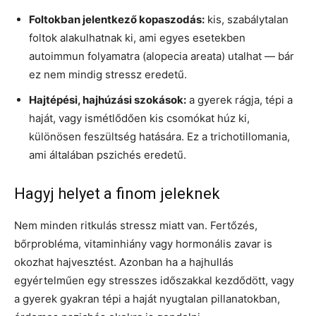
Foltokban jelentkező kopaszodás:
kis, szabálytalan
foltok alakulhatnak ki, ami egyes esetekben
autoimmun folyamatra (alopecia areata) utalhat — bár
ez nem mindig stressz eredetű.
Hajtépési, hajhúzási szokások:
a gyerek rágja, tépi a
haját, vagy ismétlődően kis csomókat húz ki,
különösen feszültség hatására. Ez a trichotillomania,
ami általában pszichés eredetű.
Hagyj helyet a finom jeleknek
Nem minden ritkulás stressz miatt van. Fertőzés,
bőrprobléma, vitaminhiány vagy hormonális zavar is
okozhat hajvesztést. Azonban ha a hajhullás
egyértelműen egy stresszes időszakkal kezdődött, vagy
a gyerek gyakran tépi a haját nyugtalan pillanatokban,