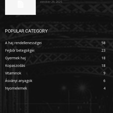
október 29, 2025
POPULAR CATEGORY
A haj rendellenességei
58
Fejbőr betegségei
23
Gyermek haj
18
Kopaszodás
18
Vitaminok
9
Ásványi anyagok
6
Nyomelemek
4