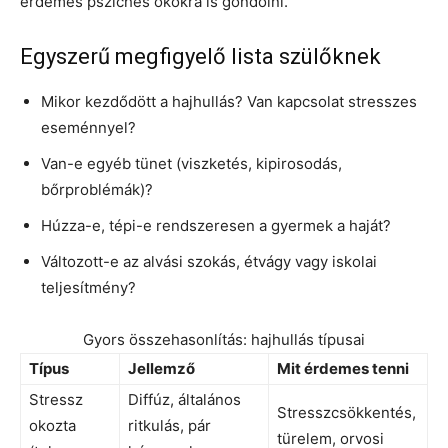
érdemes pszichés okokra is gondolni.
Egyszerű megfigyelő lista szülőknek
Mikor kezdődött a hajhullás? Van kapcsolat stresszes
eseménnyel?
Van-e egyéb tünet (viszketés, kipirosodás,
bőrproblémák)?
Húzza-e, tépi-e rendszeresen a gyermek a haját?
Változott-e az alvási szokás, étvágy vagy iskolai
teljesítmény?
Gyors összehasonlítás: hajhullás típusai
Típus
Jellemző
Mit érdemes tenni
Stressz
Diffúz, általános
Stresszcsökkentés,
okozta
ritkulás, pár
türelem, orvosi