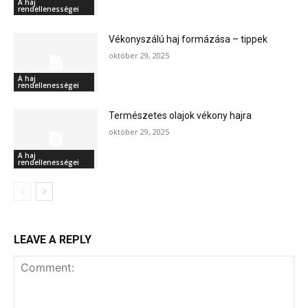
A haj
rendellenességei
Vékonyszálú haj formázása – tippek
október 29, 2025
A haj
rendellenességei
Természetes olajok vékony hajra
október 29, 2025
A haj
rendellenességei
LEAVE A REPLY