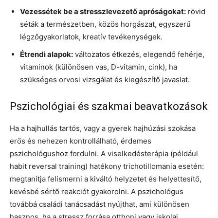
Vezessétek be a stresszlevezető apróságokat:
rövid
séták a természetben, közös horgászat, egyszerű
légzőgyakorlatok, kreatív tevékenységek.
Étrendi alapok:
változatos étkezés, elegendő fehérje,
vitaminok (különösen vas, D-vitamin, cink), ha
szükséges orvosi vizsgálat és kiegészítő javaslat.
Pszichológiai és szakmai beavatkozások
Ha a hajhullás tartós, vagy a gyerek hajhúzási szokása
erős és nehezen kontrollálható, érdemes
pszichológushoz fordulni. A viselkedésterápia (például
habit reversal training) hatékony trichotillomania esetén:
megtanítja felismerni a kiváltó helyzetet és helyettesítő,
kevésbé sértő reakciót gyakorolni. A pszichológus
továbbá családi tanácsadást nyújthat, ami különösen
hasznos, ha a stressz forrása otthoni vagy iskolai