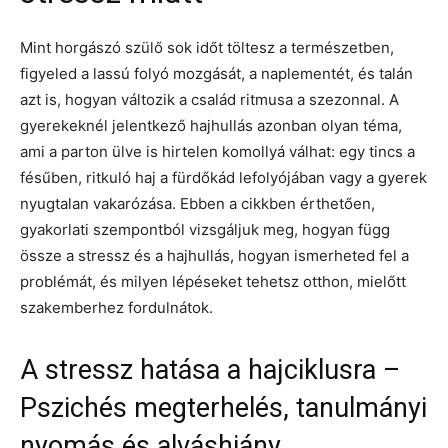
Mint horgászó szülő sok időt töltesz a természetben,
figyeled a lassú folyó mozgását, a naplementét, és talán
azt is, hogyan változik a család ritmusa a szezonnal. A
gyerekeknél jelentkező hajhullás azonban olyan téma,
ami a parton ülve is hirtelen komollyá válhat: egy tincs a
fésűben, ritkuló haj a fürdőkád lefolyójában vagy a gyerek
nyugtalan vakarózása. Ebben a cikkben érthetően,
gyakorlati szempontból vizsgáljuk meg, hogyan függ
össze a stressz és a hajhullás, hogyan ismerheted fel a
problémát, és milyen lépéseket tehetsz otthon, mielőtt
szakemberhez fordulnátok.
A stressz hatása a hajciklusra –
Pszichés megterhelés, tanulmányi
nyomás és alváshiány