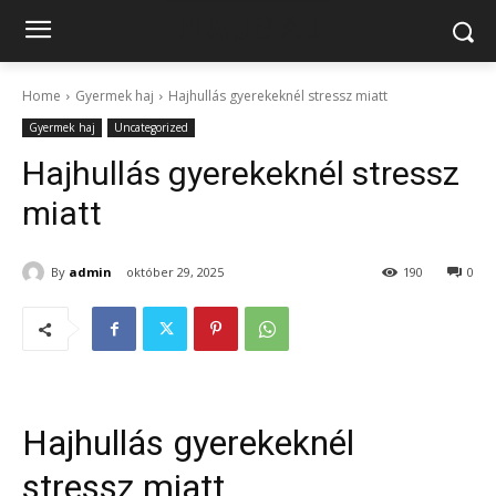
Home
Gyermek haj
Hajhullás gyerekeknél stressz miatt
Gyermek haj
Uncategorized
Hajhullás gyerekeknél stressz
miatt
By
admin
október 29, 2025
190
0
Hajhullás gyerekeknél
stressz miatt