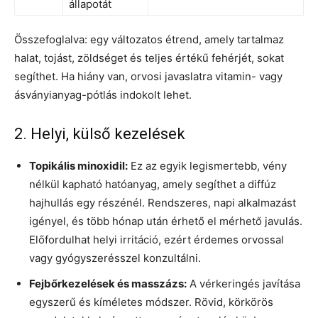
állapotát
Összefoglalva: egy változatos étrend, amely tartalmaz
halat, tojást, zöldséget és teljes értékű fehérjét, sokat
segíthet. Ha hiány van, orvosi javaslatra vitamin- vagy
ásványianyag-pótlás indokolt lehet.
2. Helyi, külső kezelések
Topikális minoxidil:
Ez az egyik legismertebb, vény
nélkül kapható hatóanyag, amely segíthet a diffúz
hajhullás egy részénél. Rendszeres, napi alkalmazást
igényel, és több hónap után érhető el mérhető javulás.
Előfordulhat helyi irritáció, ezért érdemes orvossal
vagy gyógyszerésszel konzultálni.
Fejbőrkezelések és masszázs:
A vérkeringés javítása
egyszerű és kíméletes módszer. Rövid, körkörös