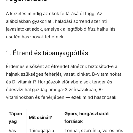
A kezelés mindig az okok feltárásától függ. Az
alábbiakban gyakorlati, haladási sorrend szerinti
javaslatokat adok, amelyek a legtöbb diffúz hajhullás
esetén hasznosak lehetnek.
1. Étrend és tápanyagpótlás
Érdemes elsőként az étrendet átnézni: biztosítod-e a
hajnak szükséges fehérjét, vasat, cinket, B-vitaminokat
és D-vitamint? Horgászok előnyben: sok tenger és
édesvízi hal gazdag omega-3 zsírsavakban, B-
vitaminokban és fehérjében — ezek mind hasznosak.
Tápan
Gyors, horgászbarát
Mit csinál?
yag
források
Vas
Támogatja a
Tonhal, szardínia, vörös hús