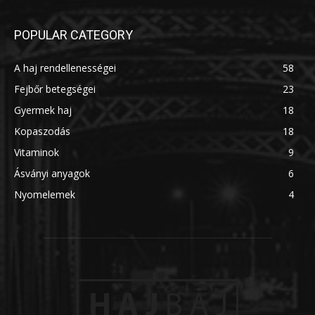
POPULAR CATEGORY
A haj rendellenességei
58
Fejbőr betegségei
23
Gyermek haj
18
Kopaszodás
18
Vitaminok
9
Ásványi anyagok
6
Nyomelemek
4