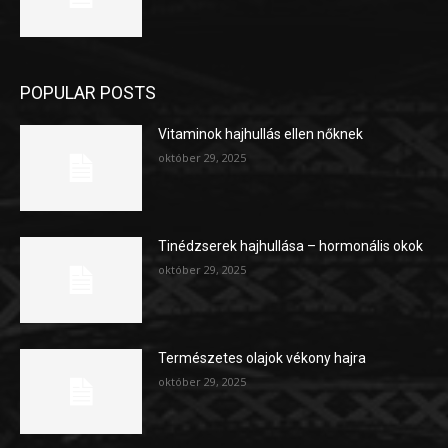
POPULAR POSTS
Vitaminok hajhullás ellen nőknek
október 29, 2025
Tinédzserek hajhullása – hormonális okok
október 29, 2025
Természetes olajok vékony hajra
október 29, 2025