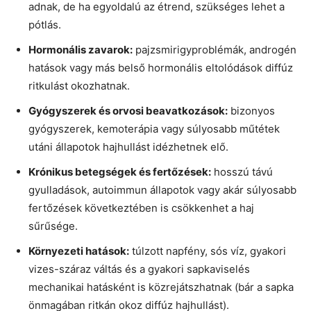
adnak, de ha egyoldalú az étrend, szükséges lehet a
pótlás.
Hormonális zavarok:
pajzsmirigyproblémák, androgén
hatások vagy más belső hormonális eltolódások diffúz
ritkulást okozhatnak.
Gyógyszerek és orvosi beavatkozások:
bizonyos
gyógyszerek, kemoterápia vagy súlyosabb műtétek
utáni állapotok hajhullást idézhetnek elő.
Krónikus betegségek és fertőzések:
hosszú távú
gyulladások, autoimmun állapotok vagy akár súlyosabb
fertőzések következtében is csökkenhet a haj
sűrűsége.
Környezeti hatások:
túlzott napfény, sós víz, gyakori
vizes-száraz váltás és a gyakori sapkaviselés
mechanikai hatásként is közrejátszhatnak (bár a sapka
önmagában ritkán okoz diffúz hajhullást).