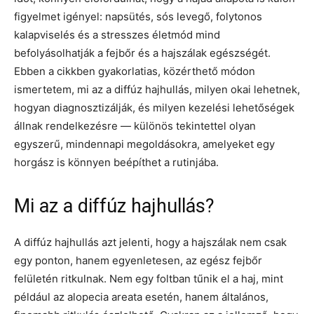
figyelmet igényel: napsütés, sós levegő, folytonos
kalapviselés és a stresszes életmód mind
befolyásolhatják a fejbőr és a hajszálak egészségét.
Ebben a cikkben gyakorlatias, közérthető módon
ismertetem, mi az a diffúz hajhullás, milyen okai lehetnek,
hogyan diagnosztizálják, és milyen kezelési lehetőségek
állnak rendelkezésre — különös tekintettel olyan
egyszerű, mindennapi megoldásokra, amelyeket egy
horgász is könnyen beépíthet a rutinjába.
Mi az a diffúz hajhullás?
A diffúz hajhullás azt jelenti, hogy a hajszálak nem csak
egy ponton, hanem egyenletesen, az egész fejbőr
felületén ritkulnak. Nem egy foltban tűnik el a haj, mint
például az alopecia areata esetén, hanem általános,