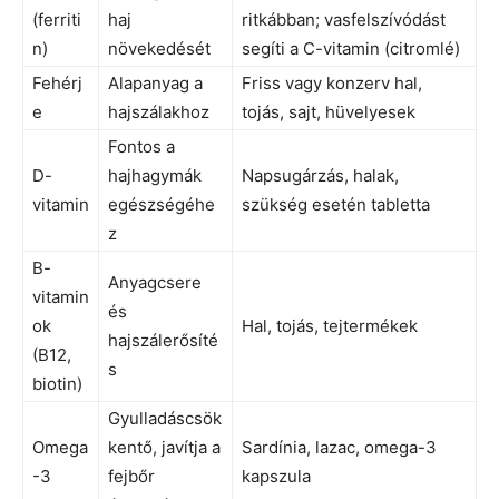
(ferriti
haj
ritkábban; vasfelszívódást
n)
növekedését
segíti a C-vitamin (citromlé)
Fehérj
Alapanyag a
Friss vagy konzerv hal,
e
hajszálakhoz
tojás, sajt, hüvelyesek
Fontos a
D-
hajhagymák
Napsugárzás, halak,
vitamin
egészségéhe
szükség esetén tabletta
z
B-
Anyagcsere
vitamin
és
ok
Hal, tojás, tejtermékek
hajszálerősíté
(B12,
s
biotin)
Gyulladáscsök
Omega
kentő, javítja a
Sardínia, lazac, omega-3
-3
fejbőr
kapszula