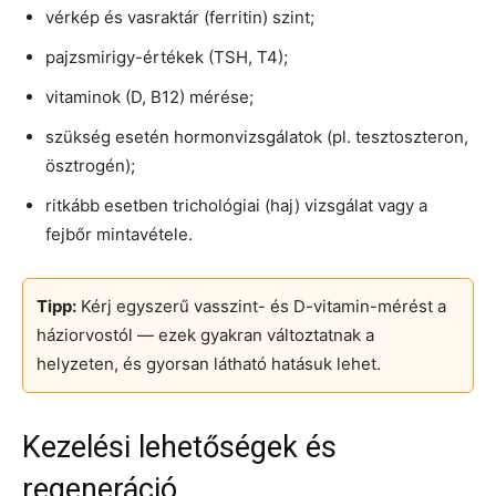
vérkép és vasraktár (ferritin) szint;
pajzsmirigy-értékek (TSH, T4);
vitaminok (D, B12) mérése;
szükség esetén hormonvizsgálatok (pl. tesztoszteron,
ösztrogén);
ritkább esetben trichológiai (haj) vizsgálat vagy a
fejbőr mintavétele.
Tipp:
Kérj egyszerű vasszint- és D-vitamin-mérést a
háziorvostól — ezek gyakran változtatnak a
helyzeten, és gyorsan látható hatásuk lehet.
Kezelési lehetőségek és
regeneráció