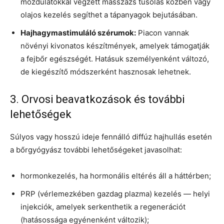
mozdulatokkal végzett masszázs tusolás közben vagy
olajos kezelés segíthet a tápanyagok bejutásában.
Hajhagymastimuláló szérumok:
Piacon vannak
növényi kivonatos készítmények, amelyek támogatják
a fejbőr egészségét. Hatásuk személyenként változó,
de kiegészítő módszerként hasznosak lehetnek.
3. Orvosi beavatkozások és további
lehetőségek
Súlyos vagy hosszú ideje fennálló diffúz hajhullás esetén
a bőrgyógyász további lehetőségeket javasolhat:
hormonkezelés, ha hormonális eltérés áll a háttérben;
PRP (vérlemezkében gazdag plazma) kezelés — helyi
injekciók, amelyek serkenthetik a regenerációt
(hatásossága egyénenként változik);