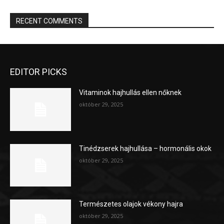
RECENT COMMENTS
EDITOR PICKS
Vitaminok hajhullás ellen nőknek
október 29, 2025
Tinédzserek hajhullása – hormonális okok
október 29, 2025
Természetes olajok vékony hajra
október 29, 2025