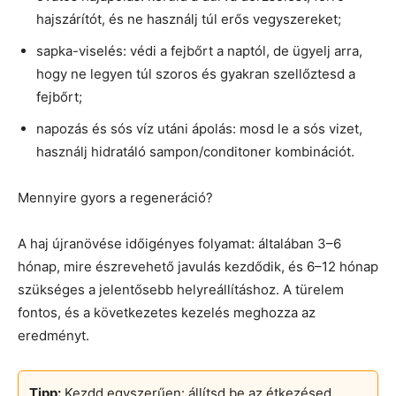
hajszárítót, és ne használj túl erős vegyszereket;
sapka-viselés: védi a fejbőrt a naptól, de ügyelj arra,
hogy ne legyen túl szoros és gyakran szellőztesd a
fejbőrt;
napozás és sós víz utáni ápolás: mosd le a sós vizet,
használj hidratáló sampon/conditoner kombinációt.
Mennyire gyors a regeneráció?
A haj újranövése időigényes folyamat: általában 3–6
hónap, mire észrevehető javulás kezdődik, és 6–12 hónap
szükséges a jelentősebb helyreállításhoz. A türelem
fontos, és a következetes kezelés meghozza az
eredményt.
Tipp:
Kezdd egyszerűen: állítsd be az étkezésed,