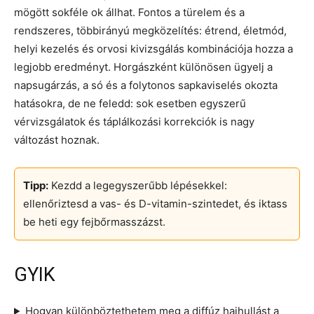
mögött sokféle ok állhat. Fontos a türelem és a
rendszeres, többirányú megközelítés: étrend, életmód,
helyi kezelés és orvosi kivizsgálás kombinációja hozza a
legjobb eredményt. Horgászként különösen ügyelj a
napsugárzás, a só és a folytonos sapkaviselés okozta
hatásokra, de ne feledd: sok esetben egyszerű
vérvizsgálatok és táplálkozási korrekciók is nagy
változást hoznak.
Tipp:
Kezdd a legegyszerűbb lépésekkel:
ellenőriztesd a vas- és D-vitamin-szintedet, és iktass
be heti egy fejbőrmasszázst.
GYIK
Hogyan különböztethetem meg a diffúz hajhullást a