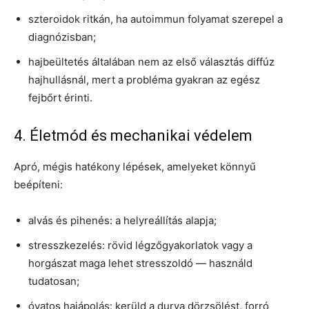
szteroidok ritkán, ha autoimmun folyamat szerepel a
diagnózisban;
hajbeültetés általában nem az első választás diffúz
hajhullásnál, mert a probléma gyakran az egész
fejbőrt érinti.
4. Életmód és mechanikai védelem
Apró, mégis hatékony lépések, amelyeket könnyű
beépíteni:
alvás és pihenés: a helyreállítás alapja;
stresszkezelés: rövid légzőgyakorlatok vagy a
horgászat maga lehet stresszoldó — használd
tudatosan;
óvatos hajápolás: kerüld a durva dörzsölést, forró