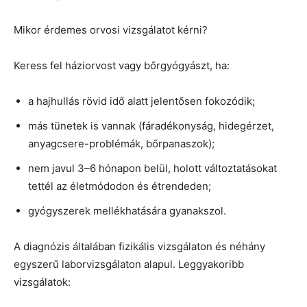
Mikor érdemes orvosi vizsgálatot kérni?
Keress fel háziorvost vagy bőrgyógyászt, ha:
a hajhullás rövid idő alatt jelentősen fokozódik;
más tünetek is vannak (fáradékonyság, hidegérzet,
anyagcsere-problémák, bőrpanaszok);
nem javul 3–6 hónapon belül, holott változtatásokat
tettél az életmódodon és étrendeden;
gyógyszerek mellékhatására gyanakszol.
A diagnózis általában fizikális vizsgálaton és néhány
egyszerű laborvizsgálaton alapul. Leggyakoribb
vizsgálatok: