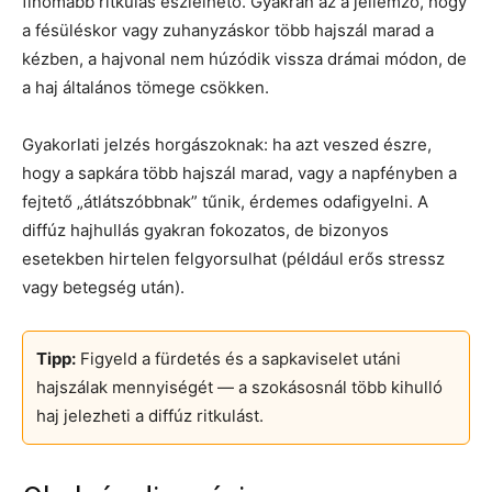
finomabb ritkulás észlelhető. Gyakran az a jellemző, hogy
a fésüléskor vagy zuhanyzáskor több hajszál marad a
kézben, a hajvonal nem húzódik vissza drámai módon, de
a haj általános tömege csökken.
Gyakorlati jelzés horgászoknak: ha azt veszed észre,
hogy a sapkára több hajszál marad, vagy a napfényben a
fejtető „átlátszóbbnak” tűnik, érdemes odafigyelni. A
diffúz hajhullás gyakran fokozatos, de bizonyos
esetekben hirtelen felgyorsulhat (például erős stressz
vagy betegség után).
Tipp:
Figyeld a fürdetés és a sapkaviselet utáni
hajszálak mennyiségét — a szokásosnál több kihulló
haj jelezheti a diffúz ritkulást.