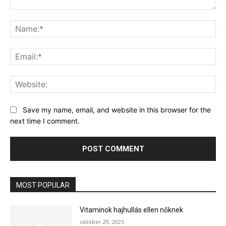
Comment:
Na
Ema
Web
Save my name, email, and website in this browser for the
next time I comment.
MOST POPULAR
Vitaminok hajhullás ellen nőknek
október 29, 2025