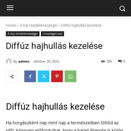
Home
A haj rendellenességei
Diffúz hajhullás kezelése
A haj rendellenességei
Uncategorized
Diffúz hajhullás kezelése
By
admin
október 29, 2025
109
0
Diffúz hajhullás kezelése
Ha horgászként nap mint nap a természetben töltöd az
időt, könnyen előfordulhat, hogy a hajad állapota is külön