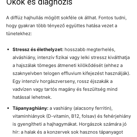
Okok és diagnózis
A diffúz hajhullás mögött sokféle ok állhat. Fontos tudni,
hogy gyakran több tényező együttes hatása vezet a
tünetekhez:
Stressz és élethelyzet:
hosszabb megterhelés,
alváshiány, intenzív fizikai vagy lelki stressz kiválthatja
a hajszálak tömeges átmeneti kilökődését (ehhez a
szaknyelvben telogen effluvium kifejezést használják).
Egy intenzív horgászverseny, rossz éjszakák a
vadvízen vagy tartós magány és feszültség mind
hatással lehetnek.
Tápanyaghiány:
a vashiány (alacsony ferritin),
vitaminhiányok (D-vitamin, B12, folsav) és fehérjehiány
is gyengítheti a hajhagymákat. Horgászok számára jó
hír: a halak és a konzervek sok hasznos tápanyagot