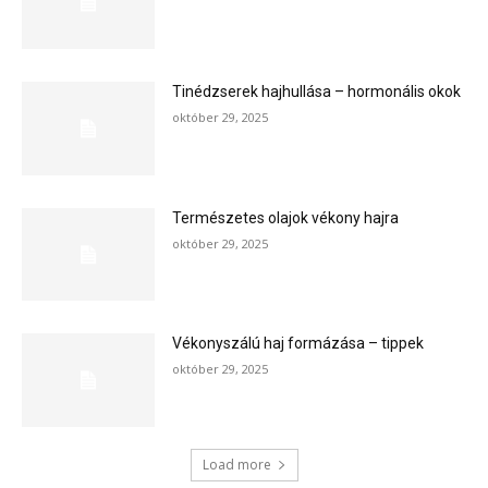
Tinédzserek hajhullása – hormonális okok
október 29, 2025
Természetes olajok vékony hajra
október 29, 2025
Vékonyszálú haj formázása – tippek
október 29, 2025
Load more