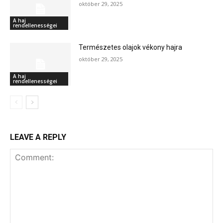
október 29, 2025
A haj
rendellenességei
Természetes olajok vékony hajra
október 29, 2025
A haj
rendellenességei
LEAVE A REPLY