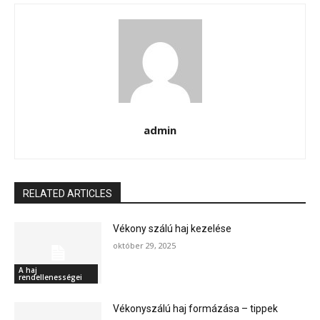
admin
RELATED ARTICLES
Vékony szálú haj kezelése
október 29, 2025
A haj
rendellenességei
Vékonyszálú haj formázása – tippek