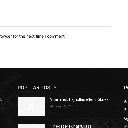
Email:*
Website:
rowser for the next time I comment.
POPULAR POSTS
P
ek
Vitaminok hajhullás ellen nőknek
A 
október 29, 2025
Fe
G
K
Tinédzserek hajhullása –