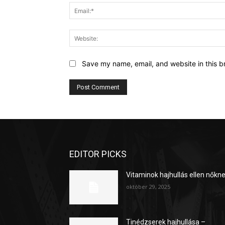
Save my name, email, and website in this b
EDITOR PICKS
Vitaminok hajhullás ellen nőkn
október 29, 2025
Tinédzserek hajhullása –