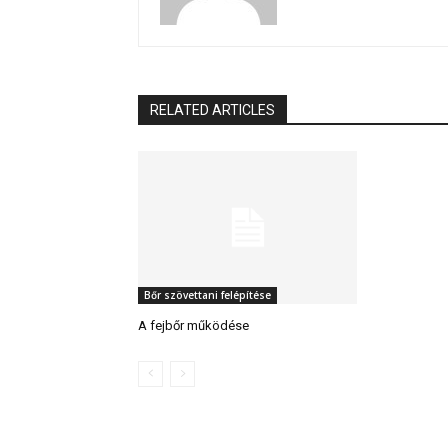
RELATED ARTICLES
Bőr szövettani felépítése
A fejbőr működése