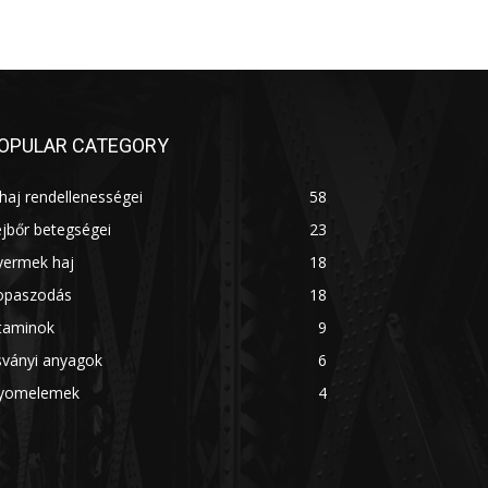
OPULAR CATEGORY
haj rendellenességei
58
jbőr betegségei
23
yermek haj
18
opaszodás
18
itaminok
9
sványi anyagok
6
yomelemek
4