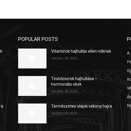
POPULAR POSTS
P
ek
Vitaminok hajhullás ellen nőknek
A 
október 29, 2025
Fe
G
K
Tinédzserek hajhullása –
hormonális okok
V
október 29, 2025
Á
N
ra
Természetes olajok vékony hajra
október 29, 2025