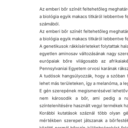
Az emberi bőr színét feltehetőleg meghatár
a biológia egyik makacs titkáról lebbentve fe
számából.
Az emberi bőr színét feltehetőleg meghatá
a biológia egyik makacs titkáról lebbentve f
A genetikusok rákkísérleteket folytattak ha
egyetlen aminosav változásának nagy szer
európaiak bőre világosabb az afrikaia
Pennsylvaniai Egyetem orvosi karának ráksz
A tudósok hangsúlyozzák, hogy a szóban
lehet más területeken, így a melanóma, a l
E gén szerepének megismerésével lehetővé
nem károsodik a bőr, ami pedig a nap
színtelenítésére használt vegyi termékek h
Korábbi kutatások száznál több olyan gé
mértékben szerepet játszanak a bőrfest
közötti normál bőrszín-különbségekért fel