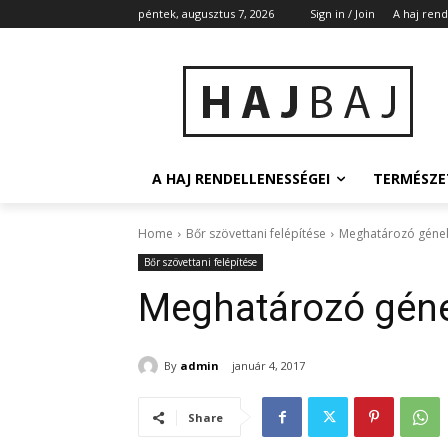
péntek, augusztus 7, 2026
Sign in / Join
A haj ren
A HAJ RENDELLENESSÉGEI
TERMÉSZE
Home
Bőr szövettani felépítése
Meghatározó géne
Bőr szövettani felépítése
Meghatározó gén
By
admin
január 4, 2017
Share