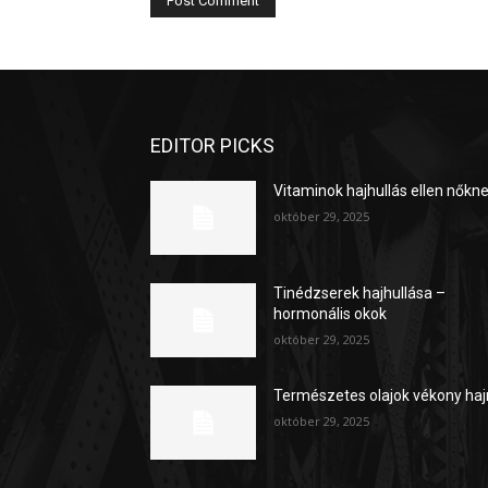
EDITOR PICKS
Vitaminok hajhullás ellen nőkn
október 29, 2025
Tinédzserek hajhullása –
hormonális okok
október 29, 2025
Természetes olajok vékony haj
október 29, 2025