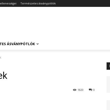
dellenességei
Természetes ásványpótlók
TES ÁSVÁNYPÓTLÓK
k
ek
1820
0