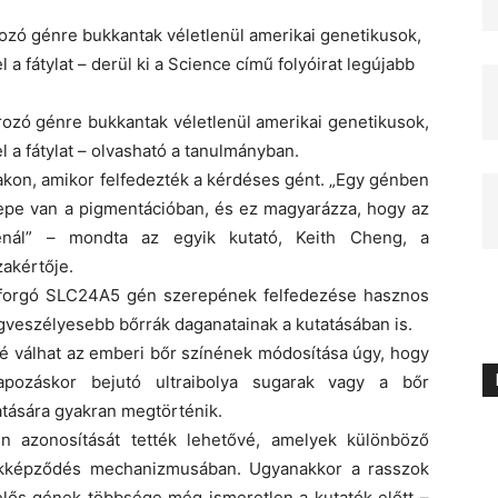
ozó génre bukkantak véletlenül amerikai genetikusok,
l a fátylat – derül ki a Science című folyóirat legújabb
rozó génre bukkantak véletlenül amerikai genetikusok,
el a fátylat – olvasható a tanulmányban.
lakon, amikor felfedezték a kérdéses gént. „Egy génben
epe van a pigmentációban, és ez magyarázza, hogy az
kénál” – mondta az egyik kutató, Keith Cheng, a
akértője.
 forgó SLC24A5 gén szerepének felfedezése hasznos
egveszélyesebb bőrrák daganatainak a kutatásában is.
 válhat az emberi bőr színének módosítása úgy, hogy
ozáskor bejutó ultraibolya sugarak vagy a bőr
atására gyakran megtörténik.
n azonosítását tették lehetővé, amelyek különböző
ékképződés mechanizmusában. Ugyanakkor a rasszok
elős gének többsége még ismeretlen a kutatók előtt –