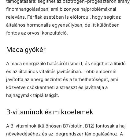
támogatására: segíthet az ösztrogén–progeszteron arány
finomhangolásában, ami bizonyos hajproblémáknál
releváns. Férfiak esetében is előfordul, hogy segít az
általános hormonális egyensúlyban, de itt különösen
fontos az orvosi konzultáció.
Maca gyökér
A maca energizáló hatásáról ismert, és segíthet a libidó
és az általános vitalitás javításában. Több embernél
javította az energiaszintet és a terhelhetőséget, ami
közvetve csökkentheti a stresszt és javíthatja a
hajhagymák tápláltságát.
B-vitaminok és mikroelemek
A B-vitaminok (különösen B7/biotin, B12) fontosak a haj
növekedéséhez és az idegrendszer támogatásához. A