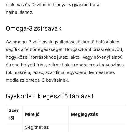
cink, vas és D-vitamin hiánya is gyakran társul
hajhulláshoz.
Omega-3 zsírsavak
Az omega-3 zsírsavak gyulladáscsökkentő hatásúak és
segítik a fejbőr egészségét. Horgászként óriási előnyöd,
hogy közeli forrásokhoz jutsz: lakto- vagy növényi alapú
étrend helyett friss, zsíros halak rendszeres fogyasztása
(pl. makréla, lazac, szardínia) egyszerű, természetes
módja az omega-3 bevitelnek.
Gyakorlati kiegészítő táblázat
Szer
Mire jó
Megjegyzés
ről
Segíthet az