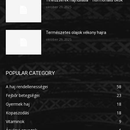
október 29, 2025
Természetes olajok vékony hajra
október 29, 2025
POPULAR CATEGORY
A haj rendellenességei
58
Fejbőr betegségei
23
Gyermek haj
18
Kopaszodás
18
Vitaminok
9