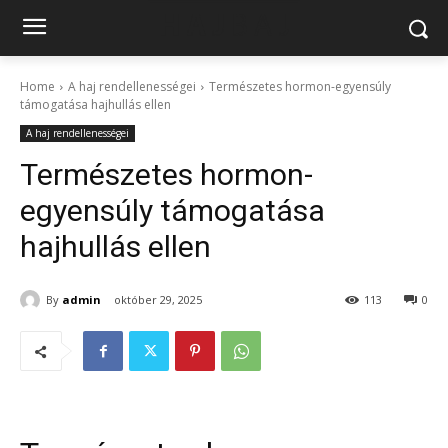
Home
A haj rendellenességei
Természetes hormon-egyensúly
támogatása hajhullás ellen
A haj rendellenességei
Természetes hormon-
egyensúly támogatása
hajhullás ellen
By
admin
október 29, 2025
113
0