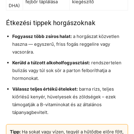
fejbőr táplálása
kiegészítő
DHA)
Étkezési tippek horgászoknak
Fogyassz több zsíros halat:
a horgászat közvetlen
haszna — egyszerű, friss fogás reggelire vagy
vacsorára.
Kerüld a túlzott alkoholfogyasztást:
rendszertelen
bulizás vagy túl sok sör a parton felboríthatja a
hormonokat.
Válassz teljes értékű ételeket:
barna rizs, teljes
kiőrlésű kenyér, hüvelyesek és zöldségek – ezek
támogatják a B-vitaminokat és az általános
tápanyagbevitelt.
Tipp:
Ha sokat vagy vízen, tegyél a hűtődbe előre főtt,