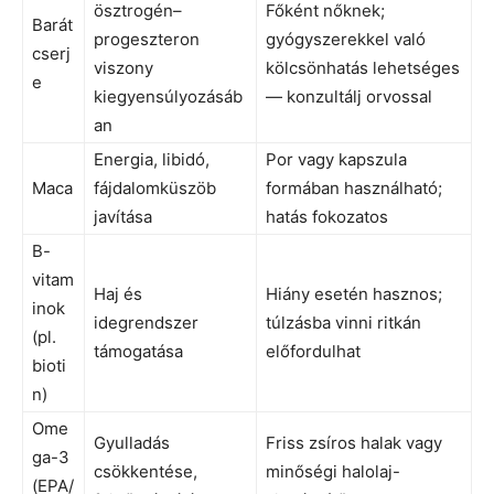
ösztrogén–
Főként nőknek;
Barát
progeszteron
gyógyszerekkel való
cserj
viszony
kölcsönhatás lehetséges
e
kiegyensúlyozásáb
— konzultálj orvossal
an
Energia, libidó,
Por vagy kapszula
Maca
fájdalomküszöb
formában használható;
javítása
hatás fokozatos
B-
vitam
Haj és
Hiány esetén hasznos;
inok
idegrendszer
túlzásba vinni ritkán
(pl.
támogatása
előfordulhat
bioti
n)
Ome
Gyulladás
Friss zsíros halak vagy
ga-3
csökkentése,
minőségi halolaj-
(EPA/