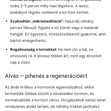
szánj 2–5 percet mély hasi légzésre. A lassú,
szabályos légzés csökkenti a kortizol szintet.
Szabadtéri „mikromeditáció”:
Használj néhány
perces fókuszt: figyeld a víz tükrét vagy a madarak
hangját. Ez egyszerű, stresszcsökkentő gyakorlat, amit
bárhol elvégezhetsz.
Rugalmasság a tervekkel:
Ha nem jön a hal, ne
stresszelj rá. A stressz többet árt, mint egy elrontott
nap a vízen.
Alvás — pihenés a regenerációért
Az alvás kritikus a hormonok egyensúlyához: ekkor
termelődik többek között a növekedési hormon, és
normalizálódik a kortizol ciklus. Horgászatnál nehéz lehet
rendszeres alvást tartani, de néhány trükkel javíthatsz