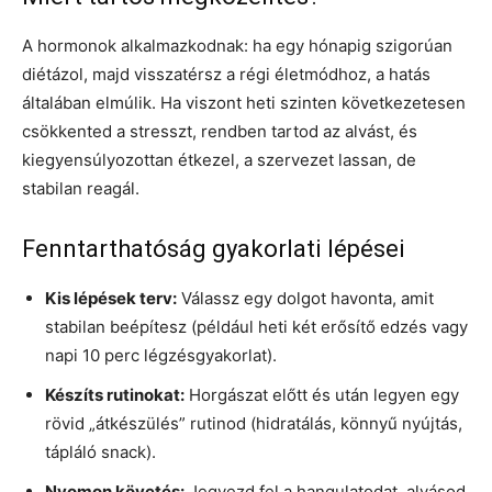
A hormonok alkalmazkodnak: ha egy hónapig szigorúan
diétázol, majd visszatérsz a régi életmódhoz, a hatás
általában elmúlik. Ha viszont heti szinten következetesen
csökkented a stresszt, rendben tartod az alvást, és
kiegyensúlyozottan étkezel, a szervezet lassan, de
stabilan reagál.
Fenntarthatóság gyakorlati lépései
Kis lépések terv:
Válassz egy dolgot havonta, amit
stabilan beépítesz (például heti két erősítő edzés vagy
napi 10 perc légzésgyakorlat).
Készíts rutinokat:
Horgászat előtt és után legyen egy
rövid „átkészülés” rutinod (hidratálás, könnyű nyújtás,
tápláló snack).
Nyomon követés:
Jegyezd fel a hangulatodat, alvásod