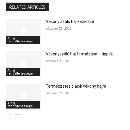
RELATED ARTICLES
Vékony szálú haj kezelése
október 29, 2025
A haj
rendellenességei
Vékonyszálú haj formázása – tippek
október 29, 2025
A haj
rendellenességei
Természetes olajok vékony hajra
október 29, 2025
A haj
rendellenességei