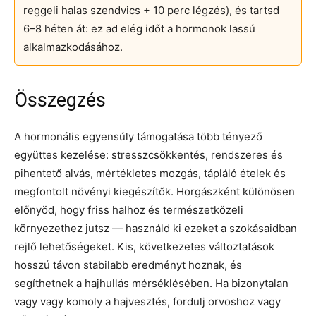
reggeli halas szendvics + 10 perc légzés), és tartsd
6–8 héten át: ez ad elég időt a hormonok lassú
alkalmazkodásához.
Összegzés
A hormonális egyensúly támogatása több tényező
együttes kezelése: stresszcsökkentés, rendszeres és
pihentető alvás, mértékletes mozgás, tápláló ételek és
megfontolt növényi kiegészítők. Horgászként különösen
előnyöd, hogy friss halhoz és természetközeli
környezethez jutsz — használd ki ezeket a szokásaidban
rejlő lehetőségeket. Kis, következetes változtatások
hosszú távon stabilabb eredményt hoznak, és
segíthetnek a hajhullás mérséklésében. Ha bizonytalan
vagy vagy komoly a hajvesztés, fordulj orvoshoz vagy