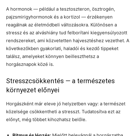
A hormonok — például a tesztoszteron, ösztrogén,
pajzsmirigyhormonok és a kortizol — érzékenyen
reagálnak az életmódbeli változásokra. Különösen a
stressz és az alváshiány tud felborítani kiegyensúlyozott
rendszereket, ami közvetetten hajvesztéshez vezethet. A
következőkben gyakorlati, haladói és kezdő tippeket
találsz, amelyeket könnyen beilleszthetsz a
horgásznapok közé is.
Stresszcsökkentés — a természetes
környezet előnyei
Horgászként már eleve jó helyzetben vagy: a természet
közelsége csökkentheti a stresszt. Tudatosítva ezt az
előnyt, még többet kihozhatsz belőle.
Ritmus és légzés:
Mielőtt belevágnál a horgászatba,