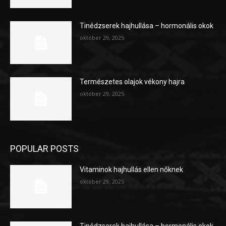
Tinédzserek hajhullása – hormonális okok
október 29, 2025
Természetes olajok vékony hajra
október 29, 2025
POPULAR POSTS
Vitaminok hajhullás ellen nőknek
október 29, 2025
Tinédzserek hajhullása – hormonális okok