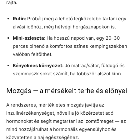
rajta.
Rutin:
Próbálj meg a lehető legközelebb tartani egy
alvási időhöz, még hétvégi horgásznapokon is.
Mini-szieszta:
Ha hosszú napod van, egy 20–30
perces pihenő a komfortos színes kempingszékben
valóban feltölthet.
Kényelmes környezet:
Jó matrac/sátor, füldugó és
szemmaszk sokat számít, ha többször alszol kinn.
Mozgás — a mérsékelt terhelés előnyei
A rendszeres, mértékletes mozgás javítja az
inzulinérzékenységet, növeli a jó közérzetet adó
hormonokat és segít megtartani az izomtömeget — ez
mind hozzájárulhat a hormonális egyensúlyhoz és
közvetetten a haj egészségéhez.