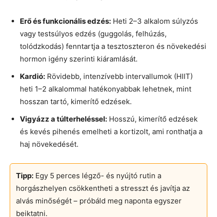
Erő és funkcionális edzés:
Heti 2–3 alkalom súlyzós
vagy testsúlyos edzés (guggolás, felhúzás,
tolódzkodás) fenntartja a tesztoszteron és növekedési
hormon igény szerinti kiáramlását.
Kardió:
Rövidebb, intenzívebb intervallumok (HIIT)
heti 1–2 alkalommal hatékonyabbak lehetnek, mint
hosszan tartó, kimerítő edzések.
Vigyázz a túlterheléssel:
Hosszú, kimerítő edzések
és kevés pihenés emelheti a kortizolt, ami ronthatja a
haj növekedését.
Tipp:
Egy 5 perces légző- és nyújtó rutin a
horgászhelyen csökkentheti a stresszt és javítja az
alvás minőségét – próbáld meg naponta egyszer
beiktatni.