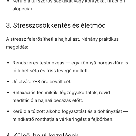
Kerüld a túl szoros sapkákat vagy kontyokat (traction
alopecia).
3. Stresszcsökkentés és életmód
A stressz felerősítheti a hajhullást. Néhány praktikus
megoldás:
Rendszeres testmozgás — egy könnyű horgásztúra is
jó lehet séta és friss levegő mellett.
Jó alvás: 7–8 óra bevált cél.
Relaxációs technikák: légzőgyakorlatok, rövid
meditáció a hajnali pecázás előtt.
Kerüld a túlzott alkoholfogyasztást és a dohányzást —
mindkettő ronthatja a vérkeringést a fejbőrben.
4. Külső, helyi kezelések