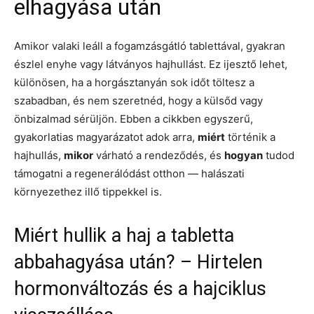
elhagyása után
Amikor valaki leáll a fogamzásgátló tablettával, gyakran
észlel enyhe vagy látványos hajhullást. Ez ijesztő lehet,
különösen, ha a horgásztanyán sok időt töltesz a
szabadban, és nem szeretnéd, hogy a külsőd vagy
önbizalmad sérüljön. Ebben a cikkben egyszerű,
gyakorlatias magyarázatot adok arra,
miért
történik a
hajhullás,
mikor
várható a rendeződés, és
hogyan
tudod
támogatni a regenerálódást otthon — halászati
környezethez illő tippekkel is.
Miért hullik a haj a tabletta
abbahagyása után? – Hirtelen
hormonváltozás és a hajciklus