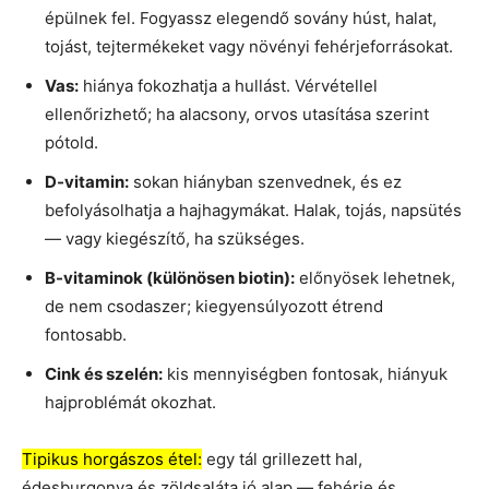
épülnek fel. Fogyassz elegendő sovány húst, halat,
tojást, tejtermékeket vagy növényi fehérjeforrásokat.
Vas:
hiánya fokozhatja a hullást. Vérvétellel
ellenőrizhető; ha alacsony, orvos utasítása szerint
pótold.
D-vitamin:
sokan hiányban szenvednek, és ez
befolyásolhatja a hajhagymákat. Halak, tojás, napsütés
— vagy kiegészítő, ha szükséges.
B-vitaminok (különösen biotin):
előnyösek lehetnek,
de nem csodaszer; kiegyensúlyozott étrend
fontosabb.
Cink és szelén:
kis mennyiségben fontosak, hiányuk
hajproblémát okozhat.
Tipikus horgászos étel:
egy tál grillezett hal,
édesburgonya és zöldsaláta jó alap — fehérje és