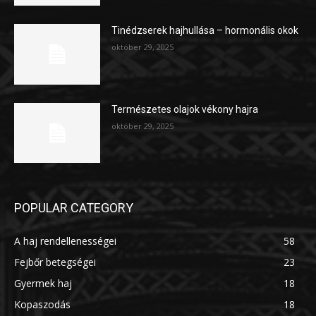
Tinédzserek hajhullása – hormonális okok
október 29, 2025
Természetes olajok vékony hajra
október 29, 2025
POPULAR CATEGORY
A haj rendellenességei
58
Fejbőr betegségei
23
Gyermek haj
18
Kopaszodás
18