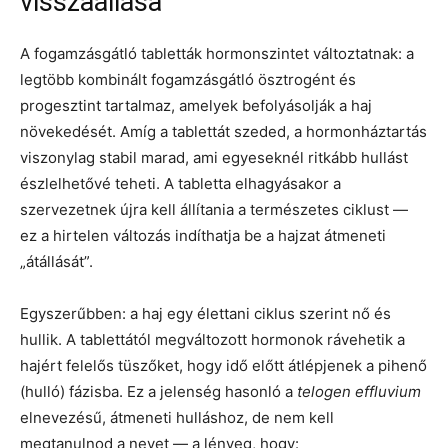
visszaállása
A fogamzásgátló tabletták hormonszintet változtatnak: a
legtöbb kombinált fogamzásgátló ösztrogént és
progesztint tartalmaz, amelyek befolyásolják a haj
növekedését. Amíg a tablettát szeded, a hormonháztartás
viszonylag stabil marad, ami egyeseknél ritkább hullást
észlelhetővé teheti. A tabletta elhagyásakor a
szervezetnek újra kell állítania a természetes ciklust —
ez a hirtelen változás indíthatja be a hajzat átmeneti
„átállását”.
Egyszerűbben: a haj egy élettani ciklus szerint nő és
hullik. A tablettától megváltozott hormonok rávehetik a
hajért felelős tüszőket, hogy idő előtt átlépjenek a pihenő
(hulló) fázisba. Ez a jelenség hasonló a
telogen effluvium
elnevezésű, átmeneti hulláshoz, de nem kell
megtanulnod a nevet — a lényeg, hogy: