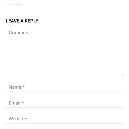
LEAVE A REPLY
Comment:
Na
Ema
Web