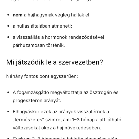
nem
a hajhagymák végleg haltak el;
a hullás általában átmeneti;
a visszaállás a hormonok rendeződésével
párhuzamosan történik.
Mi játszódik le a szervezetben?
Néhány fontos pont egyszerűen:
A fogamzásgátló megváltoztatja az ösztrogén és
progeszteron arányát.
Elhagyáskor ezek az arányok visszatérnek a
„természetes” szintre, ami 1–3 hónap alatt látható
változásokat okoz a haj növekedésében.
Gyakran 2–3 hónappal a tabletta elhagyása után