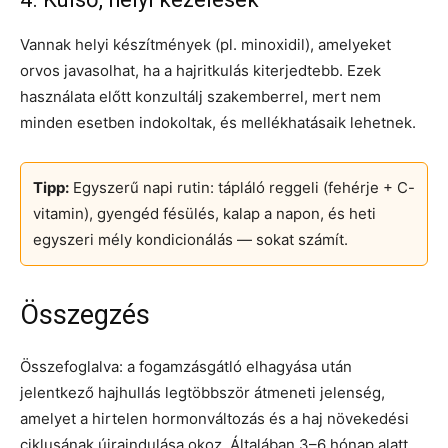
Vannak helyi készítmények (pl. minoxidil), amelyeket
orvos javasolhat, ha a hajritkulás kiterjedtebb. Ezek
használata előtt konzultálj szakemberrel, mert nem
minden esetben indokoltak, és mellékhatásaik lehetnek.
Tipp:
Egyszerű napi rutin: tápláló reggeli (fehérje + C-
vitamin), gyengéd fésülés, kalap a napon, és heti
egyszeri mély kondicionálás — sokat számít.
Összegzés
Összefoglalva: a fogamzásgátló elhagyása után
jelentkező hajhullás legtöbbször átmeneti jelenség,
amelyet a hirtelen hormonváltozás és a haj növekedési
ciklusának újraindulása okoz. Általában 3–6 hónap alatt