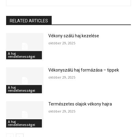
RELATED ARTICLES
Vékony szálú haj kezelése
október 29, 2025
A haj
rendellenességei
Vékonyszálú haj formázása – tippek
október 29, 2025
A haj
rendellenességei
Természetes olajok vékony hajra
október 29, 2025
A haj
rendellenességei