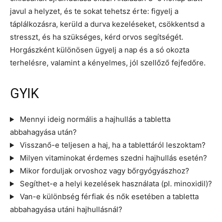
javul a helyzet, és te sokat tehetsz érte: figyelj a
táplálkozásra, kerüld a durva kezeléseket, csökkentsd a
stresszt, és ha szükséges, kérd orvos segítségét.
Horgászként különösen ügyelj a nap és a só okozta
terhelésre, valamint a kényelmes, jól szellőző fejfedőre.
GYIK
Mennyi ideig normális a hajhullás a tabletta
abbahagyása után?
Visszanő-e teljesen a haj, ha a tablettáról leszoktam?
Milyen vitaminokat érdemes szedni hajhullás esetén?
Mikor forduljak orvoshoz vagy bőrgyógyászhoz?
Segíthet-e a helyi kezelések használata (pl. minoxidil)?
Van-e különbség férfiak és nők esetében a tabletta
abbahagyása utáni hajhullásnál?