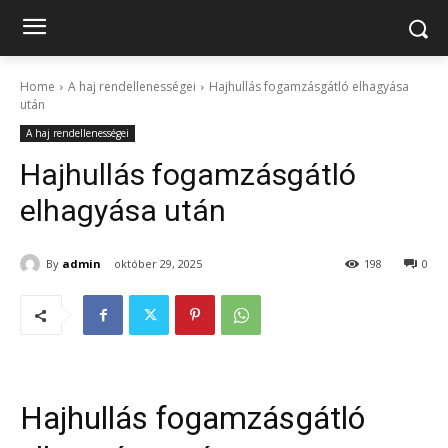
Home
A haj rendellenességei
Hajhullás fogamzásgátló elhagyása
után
A haj rendellenességei
Hajhullás fogamzásgátló
elhagyása után
By
admin
október 29, 2025
198
0
Hajhullás fogamzásgátló