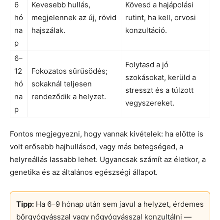
6
Kevesebb hullás,
Kövesd a hajápolási
hó
megjelennek az új, rövid
rutint, ha kell, orvosi
na
hajszálak.
konzultáció.
p
6–
Folytasd a jó
12
Fokozatos sűrűsödés;
szokásokat, kerüld a
hó
sokaknál teljesen
stresszt és a túlzott
na
rendeződik a helyzet.
vegyszereket.
p
Fontos megjegyezni, hogy vannak kivételek: ha előtte is
volt erősebb hajhullásod, vagy más betegséged, a
helyreállás lassabb lehet. Ugyancsak számít az életkor, a
genetika és az általános egészségi állapot.
Tipp:
Ha 6–9 hónap után sem javul a helyzet, érdemes
bőrgyógyásszal vagy nőgyógyásszal konzultálni —