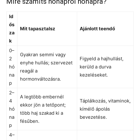
Mire számíts hónapról hónapra?
Id
ős
Mit tapasztalsz
Ajánlott teendő
za
k
0–
Gyakran semmi vagy
2
Figyeld a hajhullást,
enyhe hullás; szervezet
hó
kerüld a durva
reagál a
na
kezeléseket.
hormonváltozásra.
p
2–
A legtöbb embernél
4
Táplálkozás, vitaminok,
ekkor jön a tetőpont;
hó
kímélő ápolás
több haj szakad ki a
na
bevezetése.
fésűben.
p
4–