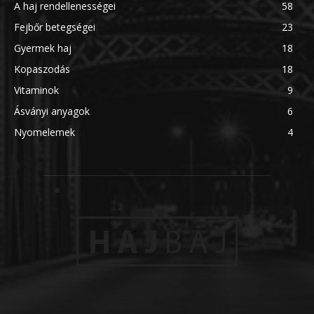
A haj rendellenességei
58
Fejbőr betegségei
23
Gyermek haj
18
Kopaszodás
18
Vitaminok
9
Ásványi anyagok
6
Nyomelemek
4