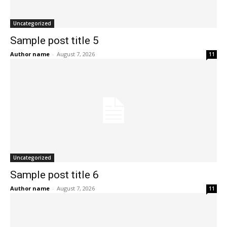
Uncategorized
Sample post title 5
Author name
-
August 7, 2026
11
Uncategorized
Sample post title 6
Author name
-
August 7, 2026
11