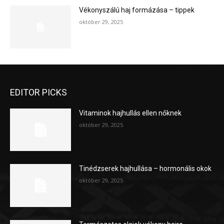
Vékonyszálú haj formázása – tippek
október 29, 2025
EDITOR PICKS
Vitaminok hajhullás ellen nőknek
október 29, 2025
Tinédzserek hajhullása – hormonális okok
október 29, 2025