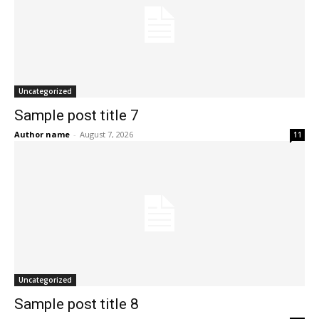
Uncategorized
Sample post title 7
Author name
-
August 7, 2026
11
Uncategorized
Sample post title 8